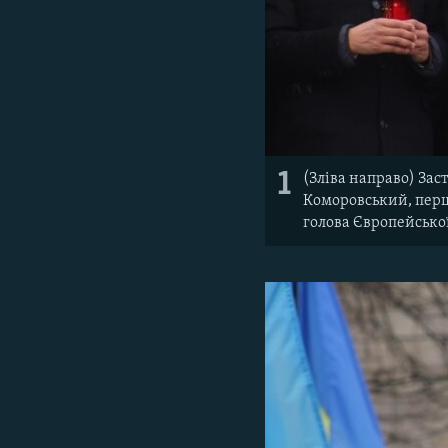
1
(Зліва направо) Зас
Коморовський, перш
голова Європейсько