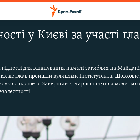
ості у Києві за участі г
 гідності для вшанування пам'яті загиблих на Майдані.
них держав пройшли вулицями Інститутська, Шовкови
ейською площею. Завершився марш спільною молитвою
езалежності.