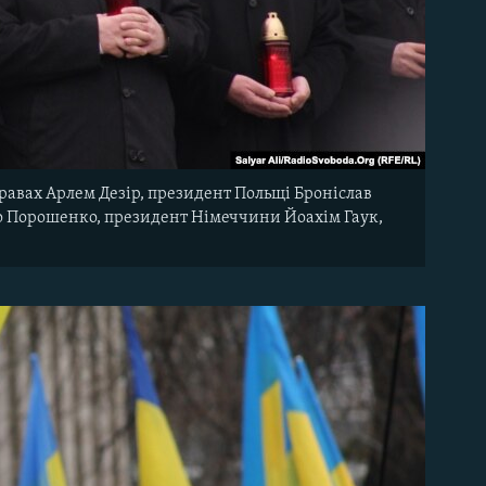
правах Арлем Дезір, президент Польщі Броніслав
о Порошенко, президент Німеччини Йоахім Гаук,