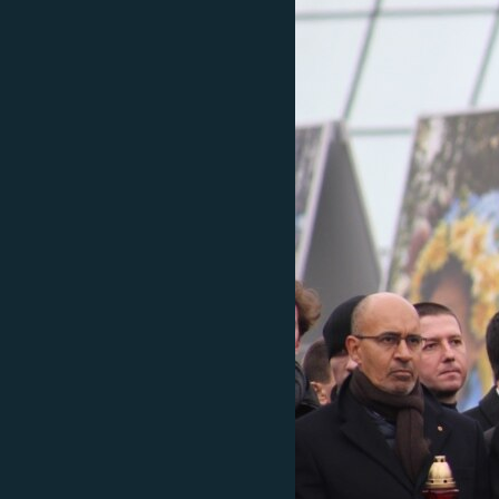
ВІДЕОУРОКИ «ELIFBE»
СВІДЧЕННЯ ОКУПАЦІЇ
УКРАЇНСЬКА ПРОБЛЕМА КРИМУ
ІНФОГРАФІКА