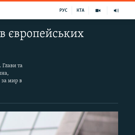
РУС
КТА
лав європейських
 Глави та
чна,
 за мир в