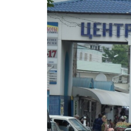
ВІДЕОУРОКИ «ELIFBE»
СВІДЧЕННЯ ОКУПАЦІЇ
УКРАЇНСЬКА ПРОБЛЕМА КРИМУ
ІНФОГРАФІКА