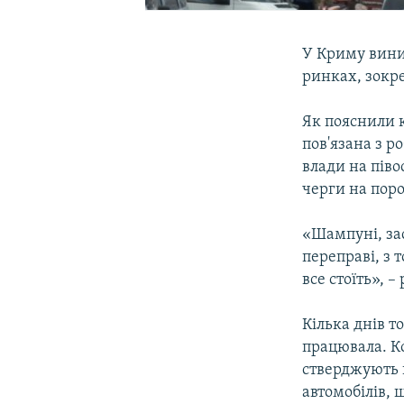
У Криму виник
ринках, зокре
Як пояснили 
пов'язана з р
влади на піво
черги на пор
«Шампуні, зас
переправі, з 
все стоїть», –
Кілька днів т
працювала. Ко
стверджують 
автомобілів, 