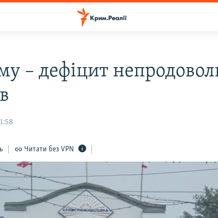
му – дефіцит непродовол
ів
1:58
ь
Читати без VPN