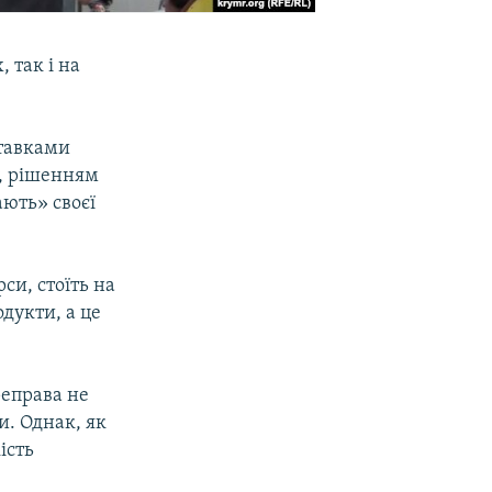
 так і на
ставками
у, рішенням
ають» своєї
си, стоїть на
одукти, а це
реправа не
и. Однак, як
ість