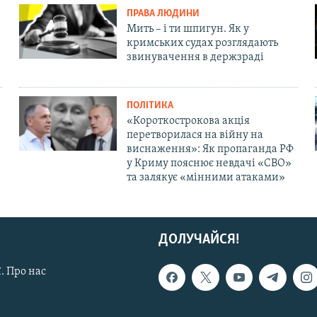
ПРАВА ЛЮДИНИ
Мить – і ти шпигун. Як у
кримських судах розглядають
звинувачення в держзраді
ПОЛІТИКА
«Короткострокова акція
перетворилася на війну на
виснаження»: Як пропаганда РФ
у Криму пояснює невдачі «СВО»
та залякує «мінними атаками»
ДОЛУЧАЙСЯ!
. Про нас