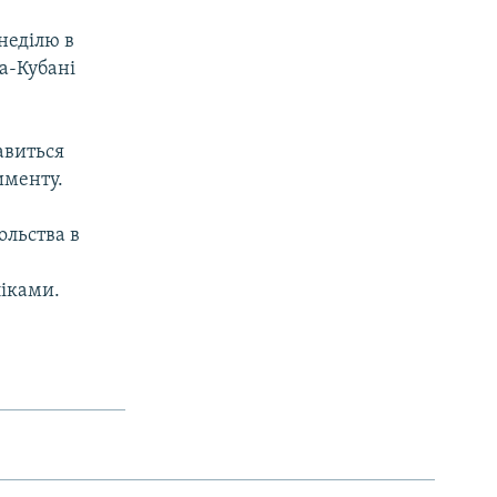
неділю в
на-Кубані
авиться
именту.
ольства в
ліками.