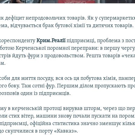
 дефіцит непродовольчих товарів. Як у супермаркетах,
ма, відчувається брак бутової хімії та дитячих товарів.
кореспонденту
Крим.Реалії
підприємці, проблема з по
оботою Керченської поромної переправи: в першу черг
стрів йдуть фури з продовольством. Решта товарів «чек
ом.
оби для миття посуду, вся ось ця побутова хімія, пампер
того боку. Там сотні фур. Першим ділом пропускають пр
 розповів один із підприємців.
ому в керченській протоці вирував шторм, через що пе
ли стих вітер, машини знову почали пускати на пором
підприємці, офіційна статистика значно зменшує кільк
що скупчилися в порту «Кавказ».