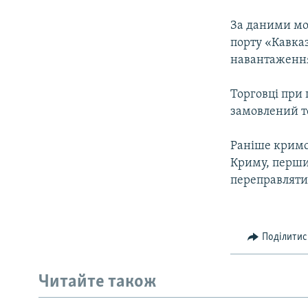
За даними мон
порту «Кавказ
навантаження
Торговці при
замовлений то
Раніше кримс
Криму, першим
переправляти
Поділитис
Читайте також