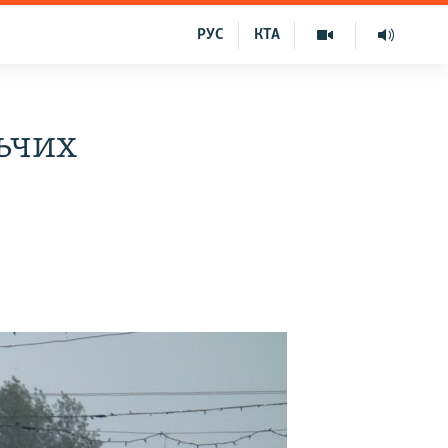
РУС
КТА
ьчих