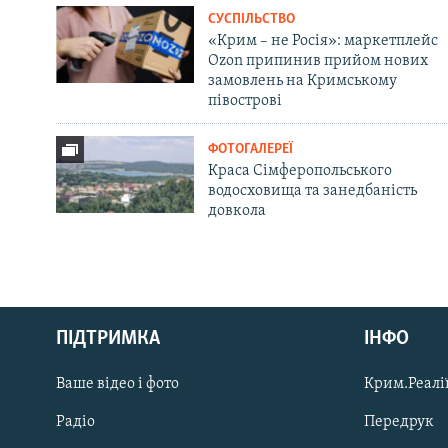
СУСПІЛЬСТВО
«Крим – не Росія»: маркетплейс
Ozon припинив прийом нових
замовлень на Кримському
півострові
ФОТОГАЛЕРЕЇ
Краса Сімферопольського
водосховища та занедбаність
довкола
Русский
ПІДТРИМКА
ІНФО
Qırımtatar
Ваше відео і фото
Крим.Реалії
ДОЛУЧАЙСЯ!
Радіо
Передрук