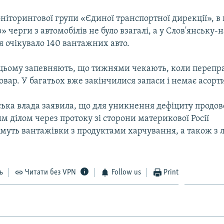
іторингової групи «Єдиної транспортної дирекції», в 
» черги з автомобілів не було взагалі, а у Слов'янську-
 очікувало 140 вантажних авто.
 цьому запевняють, що тижнями чекають, коли перепр
вар. У багатьох вже закінчилися запаси і немає асорт
ька влада заявила, що для уникнення дефіциту продов
 ділом через протоку зі сторони материкової Росії
муть вантажівки з продуктами харчування, а також з 
ь
Читати без VPN
Follow us
Print