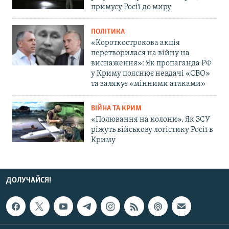
примусу Росії до миру
ПОЛІТИКА
«Короткострокова акція
перетворилася на війну на
виснаження»: Як пропаганда РФ
у Криму пояснює невдачі «СВО»
та залякує «мінними атаками»
ВІЙНА ТА КРИМ
«Полювання на колони». Як ЗСУ
ріжуть військову логістику Росії в
Криму
ДОЛУЧАЙСЯ!