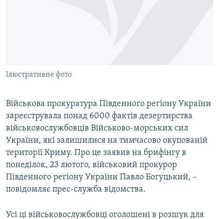
ВІДЕОУРОКИ «ELIFBE»
Русский
СВІДЧЕННЯ ОКУПАЦІЇ
Qırımtatar
УКРАЇНСЬКА ПРОБЛЕМА КРИМУ
ДОЛУЧАЙСЯ!
ІНФОГРАФІКА
Ілюстративне фото
Військова прокуратура Південного регіону України
Усі сайти RFE/RL
зареєструвала понад 6000 фактів дезертирства
військовослужбовців Військово-морських сил
України, які залишилися на тимчасово окупованій
території Криму. Про це заявив на брифінгу в
понеділок, 23 лютого, військовий прокурор
Південного регіону України Павло Богуцький, –
повідомляє прес-служба відомства.
Усі ці військовослужбовці оголошені в розшук для