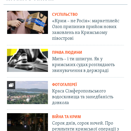
СУСПІЛЬСТВО
«Крим – не Росія»: маркетплейс
Ozon припинив прийом нових
замовлень на Кримському
півострові
ПРАВА ЛЮДИНИ
Мить – і ти шпигун. Як у
кримських судах розглядають
звинувачення в держзраді
ФОТОГАЛЕРЕЇ
Краса Сімферопольського
водосховища та занедбаність
довкола
ВІЙНА ТА КРИМ
Сорок днів, сорок ночей. Про
результати кримської операції з