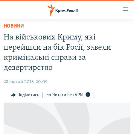
Доступність
посилання
Перейти
НОВИНИ
до
НОВИНИ
На військових Криму, які
основного
ВОДА.КРИМ
матеріалу
перейшли на бік Росії, завели
ВІДЕО ТА ФОТО
Перейти
кримінальні справи за
до
ПОЛІТИКА
дезертирство
основної
БЛОГИ
навігації
23 лютий 2015, 20:09
Перейти
ПОГЛЯД
до
Поділитись
Читати без VPN
ІНТЕРВ'Ю
пошуку
ВСЕ ЗА ДЕНЬ
СПЕЦПРОЕКТИ
ЯК ОБІЙТИ БЛОКУВАННЯ
ДЕПОРТАЦІЯ