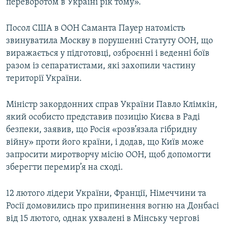
переворотом в Україні рік тому».
Посол США в ООН Саманта Пауер натомість
звинуватила Москву в порушенні Статуту ООН, що
виражається у підготовці, озброєнні і веденні боїв
разом із сепаратистами, які захопили частину
території України.
Міністр закордонних справ України Павло Клімкін,
який особисто представив позицію Києва в Раді
безпеки, заявив, що Росія «розв’язала гібридну
війну» проти його країни, і додав, що Київ може
запросити миротворчу місію ООН, щоб допомогти
зберегти перемир’я на сході.
12 лютого лідери України, Франції, Німеччини та
Росії домовились про припинення вогню на Донбасі
від 15 лютого, однак ухвалені в Мінську чергові