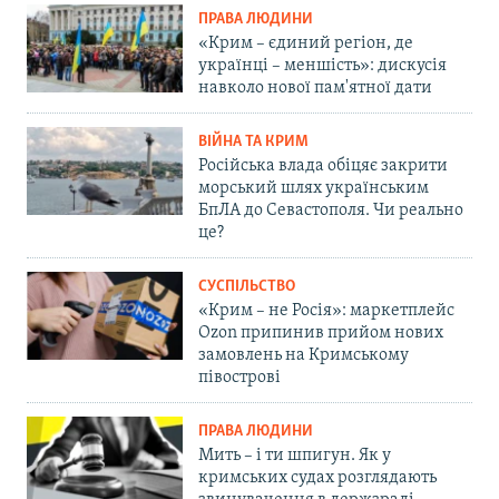
ПРАВА ЛЮДИНИ
«Крим – єдиний регіон, де
українці – меншість»: дискусія
навколо нової пам'ятної дати
ВІЙНА ТА КРИМ
Російська влада обіцяє закрити
морський шлях українським
БпЛА до Севастополя. Чи реально
це?
СУСПІЛЬСТВО
«Крим – не Росія»: маркетплейс
Ozon припинив прийом нових
замовлень на Кримському
півострові
ПРАВА ЛЮДИНИ
Мить – і ти шпигун. Як у
кримських судах розглядають