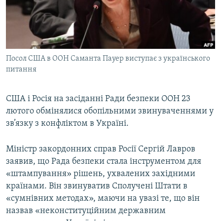
ВІДЕОУРОКИ «ELIFBE»
Русский
СВІДЧЕННЯ ОКУПАЦІЇ
Qırımtatar
УКРАЇНСЬКА ПРОБЛЕМА КРИМУ
Посол США в ООН Саманта Пауер виступає з українського
ДОЛУЧАЙСЯ!
ІНФОГРАФІКА
питання
США і Росія на засіданні Ради безпеки ООН 23
Усі сайти RFE/RL
лютого обмінялися обопільними звинуваченнями у
зв’язку з конфліктом в Україні.
Міністр закордонних справ Росії Сергій Лавров
заявив, що Рада безпеки стала інструментом для
«штампування» рішень, ухвалених західними
країнами. Він звинуватив Сполучені Штати в
«сумнівних методах», маючи на увазі те, що він
назвав «неконституційним державним