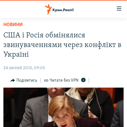
Доступність
посилання
Перейти
НОВИНИ
до
НОВИНИ
США і Росія обмінялися
основного
ВОДА.КРИМ
матеріалу
звинуваченнями через конфлікт в
ВІДЕО ТА ФОТО
Перейти
Україні
до
ПОЛІТИКА
основної
24 лютий 2015, 09:05
БЛОГИ
навігації
Перейти
Поділитись
Читати без VPN
ПОГЛЯД
до
ІНТЕРВ'Ю
пошуку
ВСЕ ЗА ДЕНЬ
СПЕЦПРОЕКТИ
ЯК ОБІЙТИ БЛОКУВАННЯ
ДЕПОРТАЦІЯ