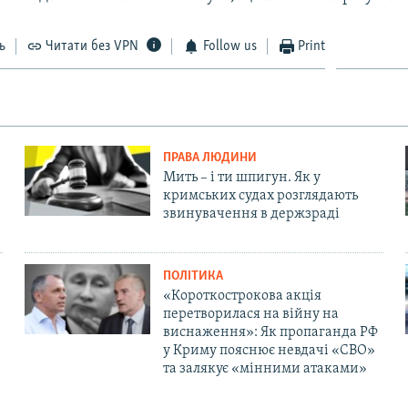
ь
Читати без VPN
Follow us
Print
ПРАВА ЛЮДИНИ
Мить – і ти шпигун. Як у
кримських судах розглядають
звинувачення в держзраді
ПОЛІТИКА
«Короткострокова акція
перетворилася на війну на
виснаження»: Як пропаганда РФ
у Криму пояснює невдачі «СВО»
та залякує «мінними атаками»