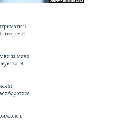
дтримати її
віттері» її
у ви за мене
овувати. Я
ися зі
ься боротися
тримкою в