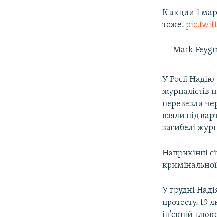
К акции 1 ма
тоже.
pic.twi
— Mark Feygi
​У Росії Наді
журналістів н
перевезли чер
взяли під вар
загибелі журн
Наприкінці сі
кримінальної
У грудні Наді
протесту. 19 
ін'єкцій глюк