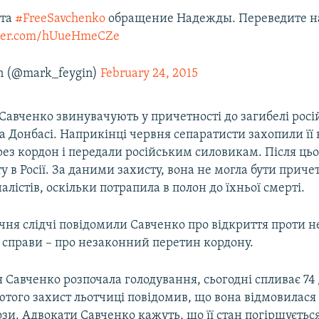
рта
#FreeSavchenko
обращение Надежды. Переведите н
tter.com/hUueHmeCZe
n (@mark_feygin)
February 24, 2015
ю Савченко звинувачують у причетності до загибелі рос
а Донбасі. Наприкінці червня сепаратисти захопили її 
ез кордон і передали російським силовикам. Після ць
ту в Росії. За даними захисту, вона не могла бути прич
алістів, оскільки потрапила в полон до їхньої смерті.
чня слідчі повідомили Савченко про відкриття проти не
 справи – про незаконний перетин кордону.
я Савченко розпочала голодування, сьогодні спливає 74 
лютого захист льотчиці повідомив, що вона відмовилася 
ози. Адвокати Савченко кажуть, що її стан погіршується