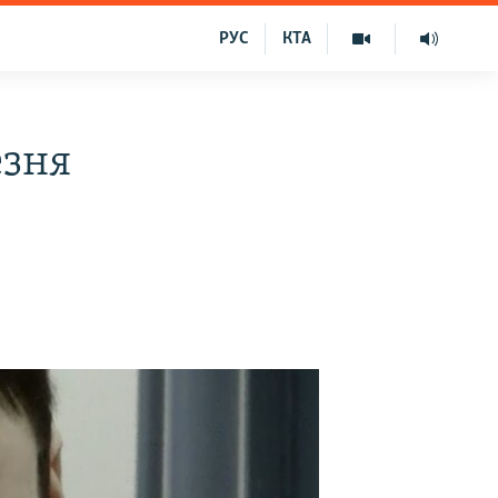
РУС
КТА
езня