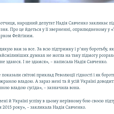
отчиця, народний депутат Надія Савченко закликає пі
резня. Про це йдеться у її зверненні, оприлюдненому у «Т
арком Фейгіним.
якую вам за все. За всю підтримку і рʼяну боротьбу, як
 найсміливіших думках не могла на таку підмогу розрах
 не здаюся. І не здамся», – написала Надія Савченко.
 показали світові приклад Революції гідності і як борот
раною владою. А зараз мені та й усій Україні доводит
нною владою сусіда», – зазначила вона.
ені й Україні успіху в цьому нерівному бою своєю під
ня 2015 року», – закликала Надія Савченко.