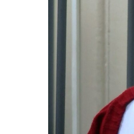
ВІДЕОУРОКИ «ELIFBE»
СВІДЧЕННЯ ОКУПАЦІЇ
УКРАЇНСЬКА ПРОБЛЕМА КРИМУ
ІНФОГРАФІКА