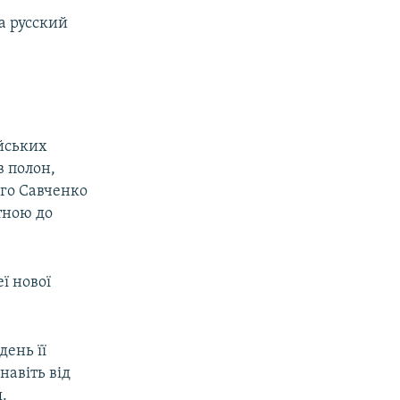
а русский
ійських
в полон,
ого Савченко
етною до
ї нової
день її
навіть від
.