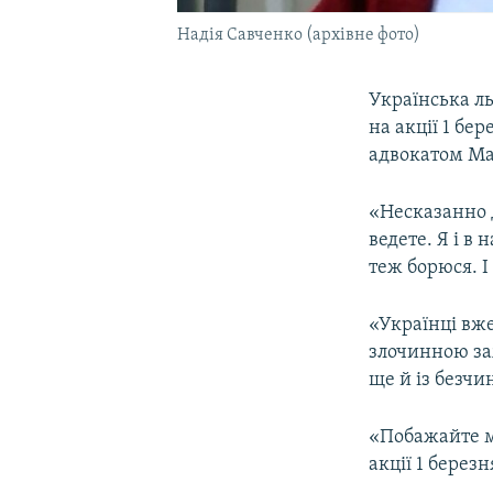
Надія Савченко (архівне фото)
Українська ль
на акції 1 бе
адвокатом М
«Несказанно д
ведете. Я і в
теж борюся. І
«Українці вже
злочинною заж
ще й із безчи
«Побажайте м
акції 1 берез