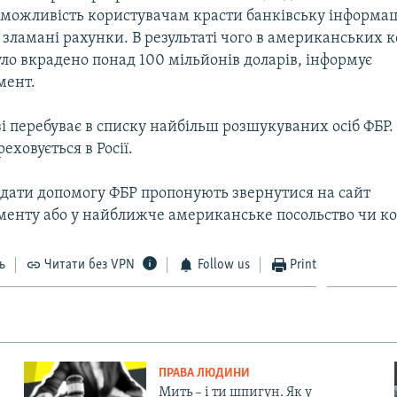
 можливість користувачам красти банківську інформац
зламані рахунки. В результаті чого в американських к
ло вкрадено понад 100 мільйонів доларів, інформує
мент.
і перебуває в списку найбільш розшукуваних осіб ФБР. 
еховується в Росії.
ати допомогу ФБР пропонують звернутися на сайт
енту або у найближче американське посольство чи ко
ь
Читати без VPN
Follow us
Print
ПРАВА ЛЮДИНИ
Мить – і ти шпигун. Як у