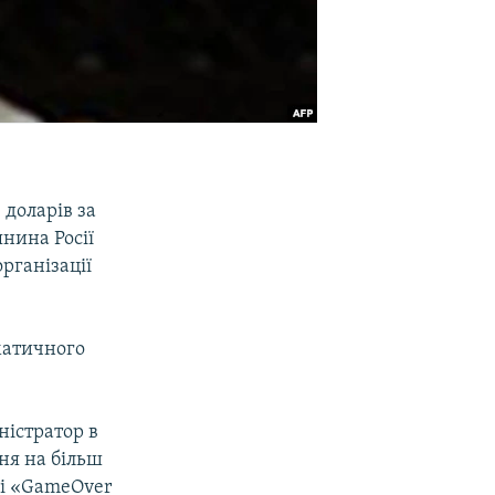
доларів за
нина Росії
рганізації
матичного
ністратор в
ня на більш
 і «GameOver