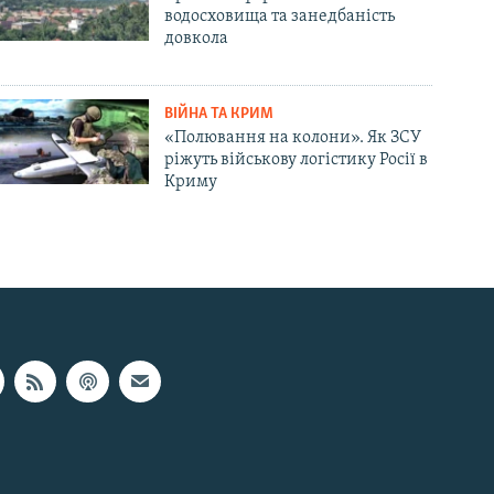
водосховища та занедбаність
довкола
ВІЙНА ТА КРИМ
«Полювання на колони». Як ЗСУ
ріжуть військову логістику Росії в
Криму