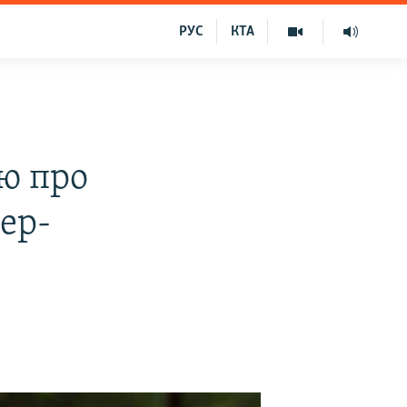
РУС
КТА
ію про
бер-