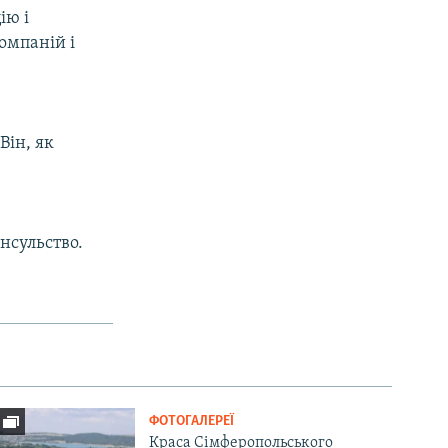
ію і
омпаній і
Він, як
нсульство.
ФОТОГАЛЕРЕЇ
Краса Сімферопольського