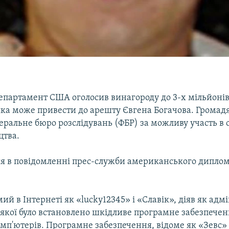
партамент США оголосив винагороду до 3-х мільйонів 
яка може привести до арешту Євгена Богачова. Громадя
ральне бюро розслідувань (ФБР) за можливу участь в о
цтва.
ся в повідомленні прес-служби американського дипло
мий в Інтернеті як «lucky12345» і «Славік», діяв як адмі
с якої було встановлено шкідливе програмне забезпечен
омп'ютерів. Програмне забезпечення, відоме як «Зевс»