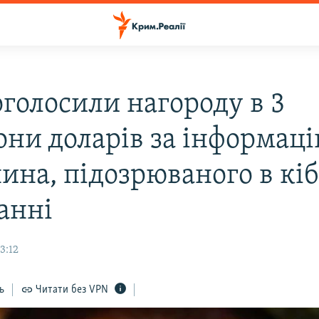
голосили нагороду в 3
они доларів за інформац
ина, підозрюваного в кі
анні
3:12
ь
Читати без VPN