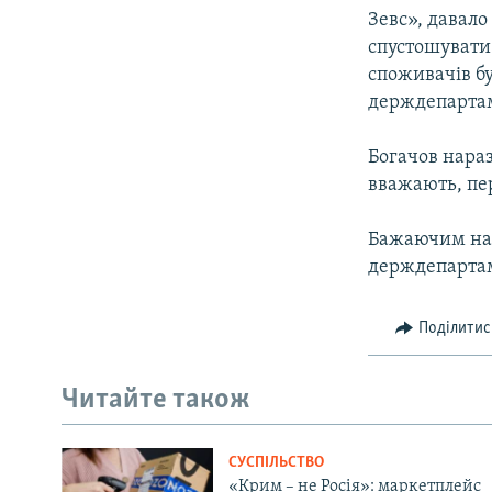
Зевс», давало
спустошувати 
споживачів бу
держдепарта
Богачов нараз
вважають, пер
Бажаючим над
держдепартам
Поділитис
Читайте також
СУСПІЛЬСТВО
«Крим – не Росія»: маркетплейс