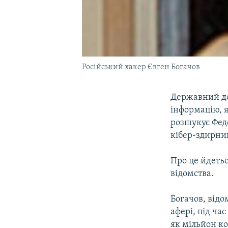
Російський хакер Євген Богачов
Державний де
інформацію, 
розшукує Феде
кібер-здирни
Про це йдеть
відомства.
Богачов, відо
афері, під ча
як мільйон к