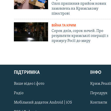
Ozon припинив прийом нових
замовлень на Кримському
півострові
ВІЙНА ТА КРИМ
Сорок днів, сорок ночей. Про
результати кримської операції з
примусу Росії до миру
Русский
ПІДТРИМКА
ІНФО
Qırımtatar
Ваше відео і фото
Крим.Реалії
ДОЛУЧАЙСЯ!
Радіо
Передрук
Мобільний додаток Android | iOS
Контакти