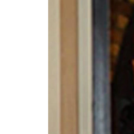
ВІДЕОУРОКИ «ELIFBE»
СВІДЧЕННЯ ОКУПАЦІЇ
УКРАЇНСЬКА ПРОБЛЕМА КРИМУ
ІНФОГРАФІКА