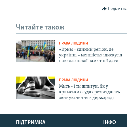
Поділитис
Читайте також
ПРАВА ЛЮДИНИ
«Крим – єдиний регіон, де
українці – меншість»: дискусія
навколо нової пам'ятної дати
ПРАВА ЛЮДИНИ
Мить – і ти шпигун. Як у
кримських судах розглядають
звинувачення в держзраді
Русский
Qırımtatar
ПІДТРИМКА
ІНФО