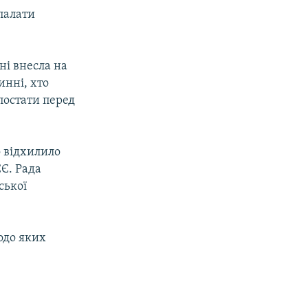
палати
ні внесла на
инні, хто
постати перед
о відхилило
Є. Рада
ської
одо яких