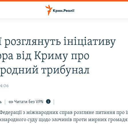
ї розглянуть ініціативу
ора від Криму про
родний трибунал
14:06
ь
Читати без VPN
 Федерації з міжнародних справ розгляне питання про 
жнародного суду щодо злочинів проти мирних громадян