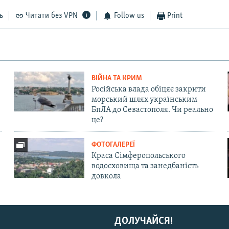
ь
Читати без VPN
Follow us
Print
ВІЙНА ТА КРИМ
Російська влада обіцяє закрити
морський шлях українським
БпЛА до Севастополя. Чи реально
це?
ФОТОГАЛЕРЕЇ
Краса Сімферопольського
водосховища та занедбаність
довкола
ДОЛУЧАЙСЯ!