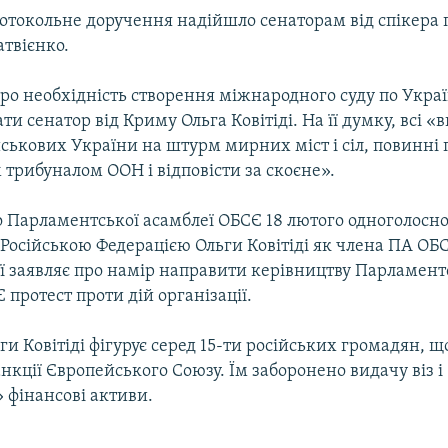
ротокольне доручення надійшло сенаторам від спікера 
твієнко.
о необхідність створення міжнародного суду по Украї
ти сенатор від Криму Ольга Ковітіді. На її думку, всі «в
ськових України на штурм мирних міст і сіл, повинні 
трибуналом ООН і відповісти за скоєне».
о Парламентської асамблеї ОБСЄ 18 лютого одноголосн
Російською Федерацією Ольги Ковітіді як члена ПА ОБС
ії заявляє про намір направити керівництву Парламент
 протест проти дій організації.
и Ковітіді фігурує серед 15-ти російських громадян, щ
анкції Європейського Союзу. Їм заборонено видачу віз і
 фінансові активи.