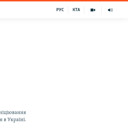
РУС
КТА
ініціювання
 в Україні.