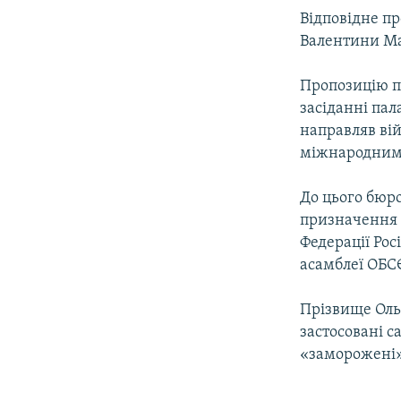
ВІДЕОУРОКИ «ELIFBE»
Відповідне п
СВІДЧЕННЯ ОКУПАЦІЇ
Валентини Ма
УКРАЇНСЬКА ПРОБЛЕМА КРИМУ
Пропозицію пр
ІНФОГРАФІКА
засіданні пала
направляв вій
міжнародним 
До цього бюр
призначення 
Федерації Рос
асамблеї ОБСЄ
Прізвище Ольг
застосовані с
«заморожені»