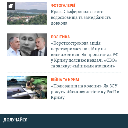
ФОТОГАЛЕРЕЇ
Краса Сімферопольського
водосховища та занедбаність
довкола
ПОЛІТИКА
«Короткострокова акція
перетворилася на війну на
виснаження»: Як пропаганда РФ
у Криму пояснює невдачі «СВО»
та залякує «мінними атаками»
ВІЙНА ТА КРИМ
«Полювання на колони». Як ЗСУ
ріжуть військову логістику Росії в
Криму
ДОЛУЧАЙСЯ!