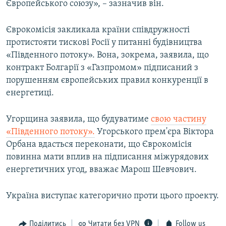
Європейського союзу», – зазначив він.
Єврокомісія закликала країни співдружності
протистояти тискові Росії у питанні будівництва
«Південного потоку». Вона, зокрема, заявила, що
контракт Болгарії з «Газпромом» підписаний з
порушенням європейських правил конкуренції в
енергетиці.
Угорщина заявила, що будуватиме
свою частину
«Південного потоку».
Угорського прем'єра Віктора
Орбана вдасться переконати, що Єврокомісія
повинна мати вплив на підписання міжурядових
енергетичних угод, вважає Марош Шевчович.
Україна виступає категорично проти цього проекту.
Поділитись
Читати без VPN
Follow us