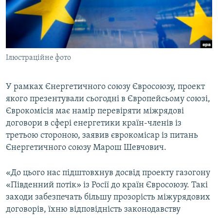
ВІДЕОУРОКИ «ELIFBE»
Русский
СВІДЧЕННЯ ОКУПАЦІЇ
Qırımtatar
УКРАЇНСЬКА ПРОБЛЕМА КРИМУ
Ілюстраційне фото
ДОЛУЧАЙСЯ!
ІНФОГРАФІКА
У рамках Єнергетичного союзу Євросоюзу, проект
якого презентували сьогодні в Європейсьому союзі,
Усі сайти RFE/RL
Єврокомісія має намір перевіряти міжрядові
договори в сфері енергетики країн-членів із
третьою стороною, заявив єврокомісар із питань
Єнергетичного союзу Марош Шевчович.
«До цього нас підштовхнув досвід проекту газогону
«Південний потік» із Росії до країн Євросоюзу. Такі
заходи забезпечать більшу прозорість міжурядових
договорів, їхню відповідність законодавству