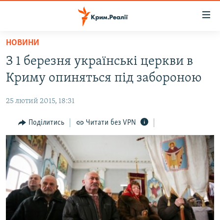
Доступність
посилання
Перейти
НОВИНИ
до
НОВИНИ
З 1 березня українські церкви в
основного
ВОДА.КРИМ
матеріалу
Криму опиняться під забороною
ВІДЕО ТА ФОТО
Перейти
до
25 лютий 2015, 18:31
ПОЛІТИКА
основної
БЛОГИ
Поділитись
Читати без VPN
навігації
Перейти
ПОГЛЯД
до
ІНТЕРВ'Ю
пошуку
ВСЕ ЗА ДЕНЬ
СПЕЦПРОЕКТИ
ЯК ОБІЙТИ БЛОКУВАННЯ
ДЕПОРТАЦІЯ