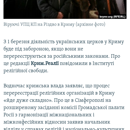
ВІДЕОУРОКИ «ELIFBE»
Русский
СВІДЧЕННЯ ОКУПАЦІЇ
Qırımtatar
Віруючі УПЦ КП на Різдво в Криму (архівне фото)
УКРАЇНСЬКА ПРОБЛЕМА КРИМУ
ДОЛУЧАЙСЯ!
ІНФОГРАФІКА
З 1 березня діяльність українських церков у Криму
буде під забороною, якщо вони не
перереєструються за російськими законами. Про
Усі сайти RFE/RL
це редакції
Крим.Реалії
повідомили в Інституті
релігійної свободи.
Водночас кримська влада заявляє, що процес
перереєстрації релігійних організацій в Криму
«йде дуже складно». Про це в Сімферополі на
розширеному засіданні комісії Громадської палати
Росії з гармонізації міжнаціональних і
міжконфесійних відносин заявив начальник
відділу у справах релігій і національно-культурних