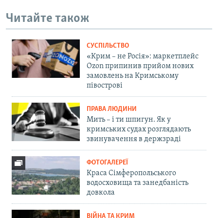
Читайте також
СУСПІЛЬСТВО
«Крим – не Росія»: маркетплейс
Ozon припинив прийом нових
замовлень на Кримському
півострові
ПРАВА ЛЮДИНИ
Мить – і ти шпигун. Як у
кримських судах розглядають
звинувачення в держзраді
ФОТОГАЛЕРЕЇ
Краса Сімферопольського
водосховища та занедбаність
довкола
ВІЙНА ТА КРИМ