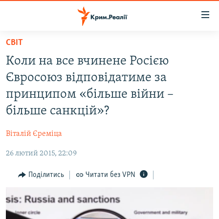
Доступність
посилання
Перейти
СВІТ
до
НОВИНИ
Коли на все вчинене Росією
основного
ВОДА.КРИМ
матеріалу
Євросоюз відповідатиме за
ВІДЕО ТА ФОТО
Перейти
принципом «більше війни –
до
ПОЛІТИКА
більше санкцій»?
основної
БЛОГИ
навігації
Віталій Єреміца
Перейти
ПОГЛЯД
до
26 лютий 2015, 22:09
ІНТЕРВ'Ю
пошуку
ВСЕ ЗА ДЕНЬ
Поділитись
Читати без VPN
СПЕЦПРОЕКТИ
ЯК ОБІЙТИ БЛОКУВАННЯ
ДЕПОРТАЦІЯ