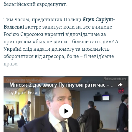
бельгійський євродепутат.
Тим часом, представник Польщі
Яцек Саріуш-
Вольські
вкотре запитує: коли на все вчинене
Росією Євросоюз нарешті відповідатиме за
принципом «більше війни – більше санкцій»? А
Україні слід надати допомогу та можливість
оборонятися від агресора, бо це – її невід’ємне
право.
Мінськ-2 дає змогу Путіну виграти час – євродепутат
by
Крим.Реалії
No media source currently available