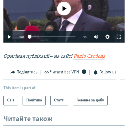
No media source currently available
0:00
1:10
Оригінал публікації
–
на сайті
Радіо Свобода
Поділитись
Читати без VPN
Follow us
This item is part of
Світ
Політика
Статті
Головне за добу
Читайте також