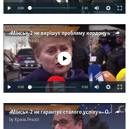
0:00
2:40
«Мінськ-2 не вирішує проблему кордону» – Ґрібаускайте
by
Крим.Реалії
No media source currently available
0:00
0:50
«Мінськ-2 не гарантує сталого успіху» – Олланд
by
Крим.Реалії