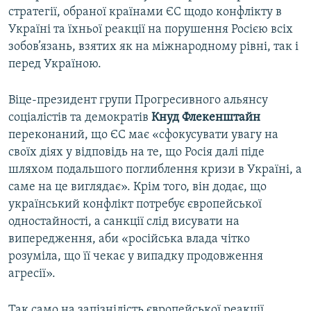
стратегії, обраної країнами ЄС щодо конфлікту в
Україні та їхньої реакції на порушення Росією всіх
зобов’язань, взятих як на міжнародному рівні, так і
перед Україною.
Віце-президент групи Прогресивного альянсу
соціалістів та демократів
Кнуд Флекенштайн
переконаний, що ЄС має «сфокусувати увагу на
своїх діях у відповідь на те, що Росія далі піде
шляхом подальшого поглиблення кризи в Україні, а
саме на це виглядає». Крім того, він додає, що
український конфлікт потребує європейської
одностайності, а санкції слід висувати на
випередження, аби «російська влада чітко
розуміла, що її чекає у випадку продовження
агресії».
Так само на запізнілість європейської реакції