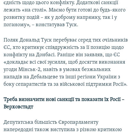
єдність щодо цього конфлікту. Додаткові санкції
лежать «на столі». Маємо бути готові до будь-якого
розвитку подій – як у доброму напрямку, так і у
поганому», – констатував Туск.
Поляк Дональд Туск перебуває серед тих очільників
ЄС, хто критикує співдружність за її позицію щодо
конфлікту на Донбасі. Раніше він заявляв, що ЄС
«докладає всі свої зусилля, щоб досягти виконання
угоди Мінськ-2, навіть в умовах безжальних
нападів на Дебальцеве та інші регіони України з
боку сепаратистів та за військової підтримки Росії».
Треба визначити нові санкції та показати їх Росії –
Верховстадт
Депутатська більшість Європарламенту
напередодні також виступила з різкою критикою