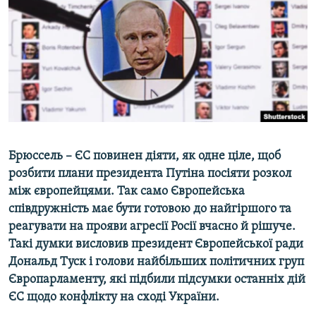
ВІДЕОУРОКИ «ELIFBE»
Русский
СВІДЧЕННЯ ОКУПАЦІЇ
Qırımtatar
УКРАЇНСЬКА ПРОБЛЕМА КРИМУ
ДОЛУЧАЙСЯ!
ІНФОГРАФІКА
Усі сайти RFE/RL
Брюссель – ЄС повинен діяти, як одне ціле, щоб
розбити плани президента Путіна посіяти розкол
між європейцями. Так само Європейська
співдружність має бути готовою до найгіршого та
реагувати на прояви агресії Росії вчасно й рішуче.
Такі думки висловив президент Європейської ради
Дональд Туск і голови найбільших політичних груп
Європарламенту, які підбили підсумки останніх дій
ЄС щодо конфлікту на сході України.