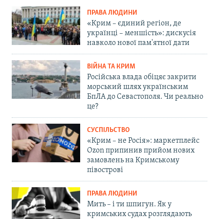
ПРАВА ЛЮДИНИ
«Крим – єдиний регіон, де
українці – меншість»: дискусія
навколо нової пам'ятної дати
ВІЙНА ТА КРИМ
Російська влада обіцяє закрити
морський шлях українським
БпЛА до Севастополя. Чи реально
це?
СУСПІЛЬСТВО
«Крим – не Росія»: маркетплейс
Ozon припинив прийом нових
замовлень на Кримському
півострові
ПРАВА ЛЮДИНИ
Мить – і ти шпигун. Як у
кримських судах розглядають