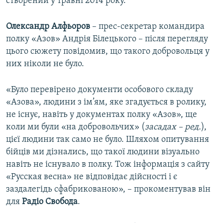
створений у травні 2014 року.
Олександр Алфьоров
– прес-секретар командира
полку «Азов» Андрія Білецького – після перегляду
цього сюжету повідомив, що такого добровольця у
них ніколи не було.
«Було перевірено документи особового складу
«Азова», людини з ім’ям, яке згадується в ролику,
не існує, навіть у документах полку «Азов», ще
коли ми були «на добровольчих» (
засадах – ред.
),
цієї людини так само не було. Шляхом опитування
бійців ми дізнались, що такої людини візуально
навіть не існувало в полку. Тож інформація з сайту
«Русская весна» не відповідає дійсності і є
заздалегідь сфабрикованою», – прокоментував він
для
Радіо Свобода
.