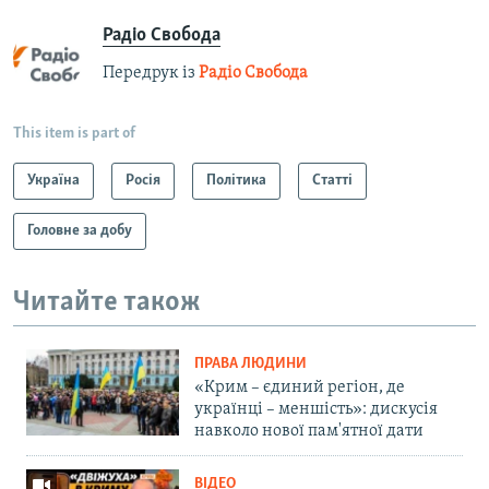
Радіо Свобода
Передрук із
Радіо Свобода
This item is part of
Україна
Росія
Політика
Статті
Головне за добу
Читайте також
ПРАВА ЛЮДИНИ
«Крим – єдиний регіон, де
українці – меншість»: дискусія
навколо нової пам'ятної дати
ВІДЕО