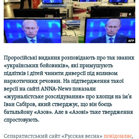
ВІДЕОУРОКИ «ELIFBE»
Русский
СВІДЧЕННЯ ОКУПАЦІЇ
Qırımtatar
УКРАЇНСЬКА ПРОБЛЕМА КРИМУ
ДОЛУЧАЙСЯ!
ІНФОГРАФІКА
Проросійські видання розповідають про так званих
«українських бойовиків», які примушують
Усі сайти RFE/RL
підлітків і дітей чинити диверсії під впливом
наркотичних речовин. На підтвердження такої
версії на сайті ANNA-News показали
«журналістське розслідування» про хлопця на ім’я
Іван Сабіров, який стверджує, що він боєць
батальйону «Азов». Але в «Азові» таке твердження
спростовують.
Сепаратистський сайт «Русская весна»
повідомляє
,