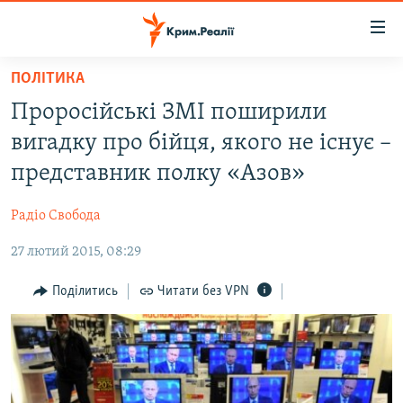
Доступність
посилання
Перейти
ПОЛІТИКА
до
НОВИНИ
Проросійські ЗМІ поширили
основного
ВОДА.КРИМ
матеріалу
вигадку про бійця, якого не існує –
ВІДЕО ТА ФОТО
Перейти
представник полку «Азов»
до
ПОЛІТИКА
основної
Радіо Свобода
БЛОГИ
навігації
Перейти
27 лютий 2015, 08:29
ПОГЛЯД
до
ІНТЕРВ'Ю
Поділитись
Читати без VPN
пошуку
ВСЕ ЗА ДЕНЬ
СПЕЦПРОЕКТИ
ЯК ОБІЙТИ БЛОКУВАННЯ
ДЕПОРТАЦІЯ