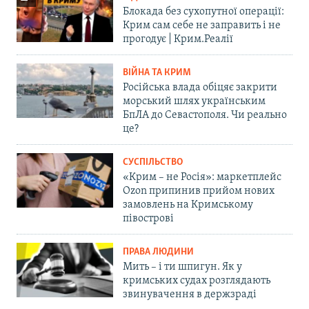
Блокада без сухопутної операції:
Крим сам себе не заправить і не
прогодує | Крим.Реалії
ВІЙНА ТА КРИМ
Російська влада обіцяє закрити
морський шлях українським
БпЛА до Севастополя. Чи реально
це?
СУСПІЛЬСТВО
«Крим – не Росія»: маркетплейс
Ozon припинив прийом нових
замовлень на Кримському
півострові
ПРАВА ЛЮДИНИ
Мить – і ти шпигун. Як у
кримських судах розглядають
звинувачення в держзраді