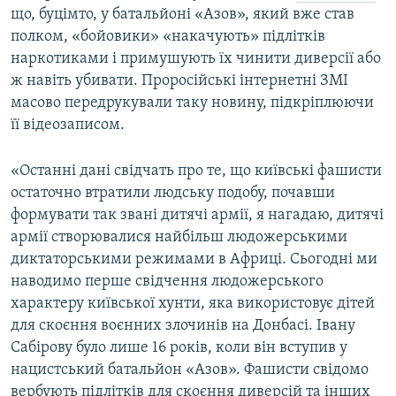
що, буцімто, у батальйоні «Азов», який вже став
полком, «бойовики» «накачують» підлітків
наркотиками і примушують їх чинити диверсії або
ж навіть убивати. Проросійські інтернетні ЗМІ
масово передрукували таку новину, підкріплюючи
її відеозаписом.
«Останні дані свідчать про те, що київські фашисти
остаточно втратили людську подобу, почавши
формувати так звані дитячі армії, я нагадаю, дитячі
армії створювалися найбільш людожерськими
диктаторськими режимами в Африці. Сьогодні ми
наводимо перше свідчення людожерського
характеру київської хунти, яка використовує дітей
для скоєння воєнних злочинів на Донбасі. Івану
Сабірову було лише 16 років, коли він вступив у
нацистський батальйон «Азов». Фашисти свідомо
вербують підлітків для скоєння диверсій та інших