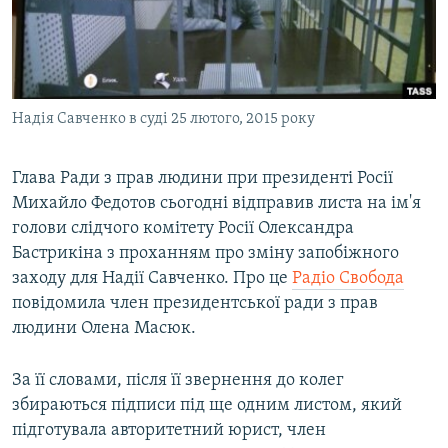
ВІДЕОУРОКИ «ELIFBE»
Русский
СВІДЧЕННЯ ОКУПАЦІЇ
Qırımtatar
УКРАЇНСЬКА ПРОБЛЕМА КРИМУ
Надія Савченко в суді 25 лютого, 2015 року
ДОЛУЧАЙСЯ!
ІНФОГРАФІКА
Глава Ради з прав людини при президенті Росії
Михайло Федотов сьогодні відправив листа на ім'я
Усі сайти RFE/RL
голови слідчого комітету Росії Олександра
Бастрикіна з проханням про зміну запобіжного
заходу для Надії Савченко. Про це
Радіо Свобода
повідомила член президентської ради з прав
людини Олена Масюк.
За її словами, після її звернення до колег
збираються підписи під ще одним листом, який
підготувала авторитетний юрист, член