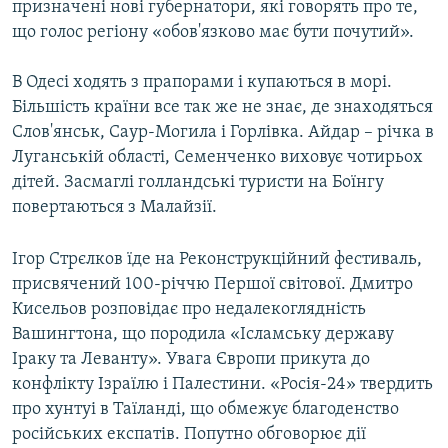
призначені нові губернатори, які говорять про те,
що голос регіону «обов'язково має бути почутий».
В Одесі ходять з прапорами і купаються в морі.
Більшість країни все так же не знає, де знаходяться
Слов'янськ, Саур-Могила і Горлівка. Айдар – річка в
Луганській області, Семенченко виховує чотирьох
дітей. Засмаглі голландські туристи на Боїнгу
повертаються з Малайзії.
Ігор Стрєлков їде на Реконструкційний фестиваль,
присвячений 100-річчю Першої світової. Дмитро
Кисельов розповідає про недалекоглядність
Вашингтона, що породила «Ісламську державу
Іраку та Леванту». Увага Європи прикута до
конфлікту Ізраїлю і Палестини. «Росія-24» твердить
про хунтуі в Таїланді, що обмежує благоденство
російських експатів. Попутно обговорює дії