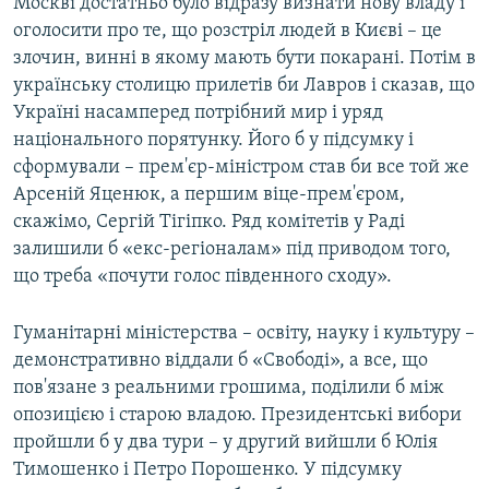
Москві достатньо було відразу визнати нову владу і
оголосити про те, що розстріл людей в Києві – це
злочин, винні в якому мають бути покарані. Потім в
українську столицю прилетів би Лавров і сказав, що
Україні насамперед потрібний мир і уряд
національного порятунку. Його б у підсумку і
сформували – прем'єр-міністром став би все той же
Арсеній Яценюк, а першим віце-прем'єром,
скажімо, Сергій Тігіпко. Ряд комітетів у Раді
залишили б «екс-регіоналам» під приводом того,
що треба «почути голос південного сходу».
Гуманітарні міністерства – освіту, науку і культуру –
демонстративно віддали б «Свободі», а все, що
пов'язане з реальними грошима, поділили б між
опозицією і старою владою. Президентські вибори
пройшли б у два тури – у другий вийшли б Юлія
Тимошенко і Петро Порошенко. У підсумку