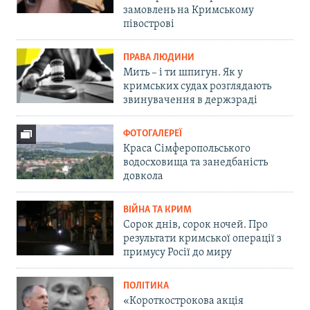
замовлень на Кримському
півострові
ПРАВА ЛЮДИНИ
Мить – і ти шпигун. Як у
кримських судах розглядають
звинувачення в держзраді
ФОТОГАЛЕРЕЇ
Краса Сімферопольського
водосховища та занедбаність
довкола
ВІЙНА ТА КРИМ
Сорок днів, сорок ночей. Про
результати кримської операції з
примусу Росії до миру
ПОЛІТИКА
«Короткострокова акція