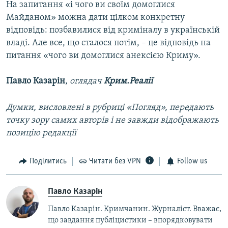
На запитання «і чого ви своїм домоглися
Майданом» можна дати цілком конкретну
відповідь: позбавилися від криміналу в українській
владі. Але все, що сталося потім, – це відповідь на
питання «чого ви домоглися анексією Криму».
Павло Казарін
,
оглядач
Крим.Реалії
Думки, висловлені в рубриці «Погляд», передають
точку зору самих авторів і не завжди відображають
позицію редакції
Поділитись
Читати без VPN
Follow us
Павло Казарін
Павло Казарін. Кримчанин. Журналіст. Вважає,
що завдання публіцистики – впорядковувати