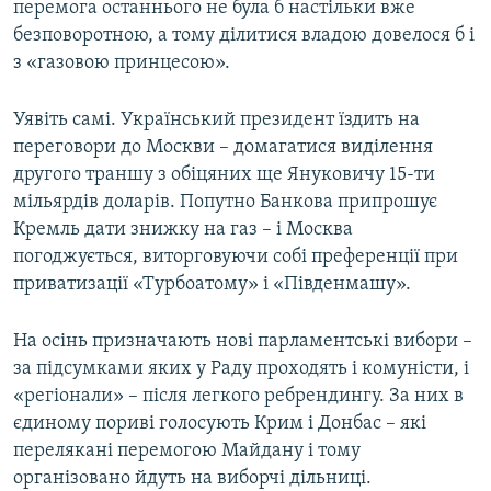
перемога останнього не була б настільки вже
безповоротною, а тому ділитися владою довелося б і
з «газовою принцесою».
Уявіть самі. Український президент їздить на
переговори до Москви – домагатися виділення
другого траншу з обіцяних ще Януковичу 15-ти
мільярдів доларів. Попутно Банкова припрошує
Кремль дати знижку на газ – і Москва
погоджується, виторговуючи собі преференції при
приватизації «Турбоатому» і «Південмашу».
На осінь призначають нові парламентські вибори –
за підсумками яких у Раду проходять і комуністи, і
«регіонали» – після легкого ребрендингу. За них в
єдиному пориві голосують Крим і Донбас – які
перелякані перемогою Майдану і тому
організовано йдуть на виборчі дільниці.