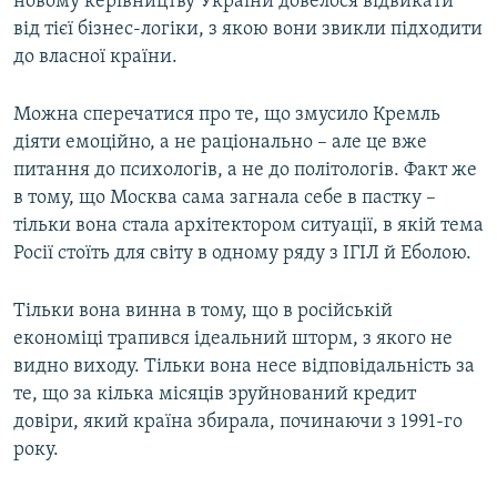
новому керівництву України довелося відвикати
від тієї бізнес-логіки, з якою вони звикли підходити
до власної країни.
Можна сперечатися про те, що змусило Кремль
діяти емоційно, а не раціонально – але це вже
питання до психологів, а не до політологів. Факт же
в тому, що Москва сама загнала себе в пастку –
тільки вона стала архітектором ситуації, в якій тема
Росії стоїть для світу в одному ряду з ІГІЛ й Еболою.
Тільки вона винна в тому, що в російській
економіці трапився ідеальний шторм, з якого не
видно виходу. Тільки вона несе відповідальність за
те, що за кілька місяців зруйнований кредит
довіри, який країна збирала, починаючи з 1991-го
року.