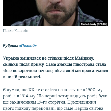
ВІДЕОУРОКИ «ELIFBE»
Русский
СВІДЧЕННЯ ОКУПАЦІЇ
Qırımtatar
УКРАЇНСЬКА ПРОБЛЕМА КРИМУ
ДОЛУЧАЙСЯ!
Павло Казарін
ІНФОГРАФІКА
Рубрика
«Погляд»
Усі сайти RFE/RL
Україна змінилася не стільки після Майдану,
скільки після Криму. Саме анексія півострова стала
тією поворотною точкою, після якої ми прокинулися
в новій реальності.
Є думка, що ХХ-те століття почалося не в 1900-му
році, а в 1914-му. Що перші чотирнадцять років були
ще закінченням 19-го сторіччя. Прихильники
цього підходу переконані, що саме Перша світова