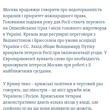
Москва продовжує говорити про недоторканність
кордонів і пріоритет міжнародного права.
Головними подіями року для Росії стають перемога
на Олімпійських іграх і місія головного миротворця
в Україні. Кремль веде регулярні переговори з
Вашингтоном і Брюсселем про умови асоціації
України з ЄС. Захід обіцяє Володимиру Путіну
врахувати інтереси Росії при імплементації угоди. У
Європарламенті лунають слова про необхідність
враховувати інтереси Москви при роботі з її
найближчими сусідами.
У Криму тихо – кримські політики в черговий раз
говорять, що півострів – це міст дружби між
Україною і Росією. Кримським татарам
демонстративно дають кілька місць у владі, але
серйозно ні на що вони впливати не можуть.