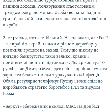
людей все сильніше турбує економічна криза і
падіння доходів. Розчарування стає головним
трендом року, що минає. Особливо на тлі падіння
гривні, на якій позначаються політичні потрясіння
в країні.
Зате рубль досить стабільний. Нафта впала, але Росії
– як країні з вкрай низьким рівнем держборгу –
позичили грошей на заході. Тому що нікому не
вигідно банкрутство такої великої країни і
прийняте рішення її підтримати. Долар коштує 40
рублів, але Дмитро Медведєв обіцяє проіндексувати
зарплати бюджетникам з урахуванням інфляції.
Обама регулярно телефонує Путіну і вони спільно
виробляють стратегію боротьби з ІГІЛ та вірусом
Ебола.
«Беркут» збережений в складі МВС. На Донбасі