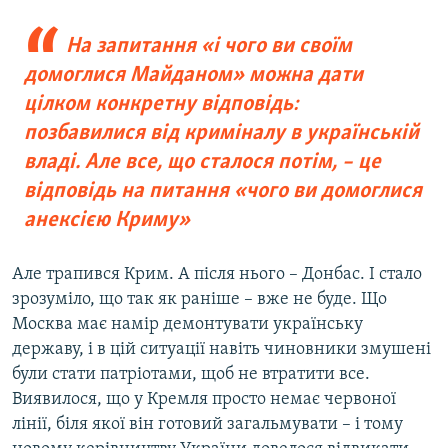
На запитання «і чого ви своїм
домоглися Майданом» можна дати
цілком конкретну відповідь:
позбавилися від криміналу в українській
владі. Але все, що сталося потім, – це
відповідь на питання «чого ви домоглися
анексією Криму»
Але трапився Крим. А після нього – Донбас. І стало
зрозуміло, що так як раніше – вже не буде. Що
Москва має намір демонтувати українську
державу, і в цій ситуації навіть чиновники змушені
були стати патріотами, щоб не втратити все.
Виявилося, що у Кремля просто немає червоної
лінії, біля якої він готовий загальмувати – і тому