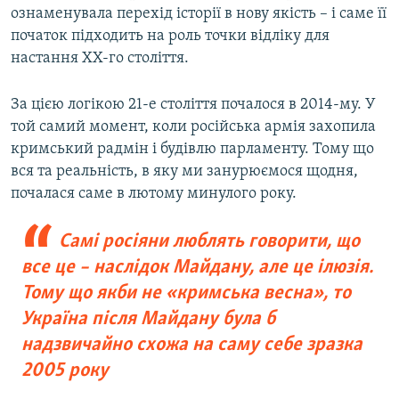
ознаменувала перехід історії в нову якість – і саме її
початок підходить на роль точки відліку для
настання ХХ-го століття.
За цією логікою 21-е століття почалося в 2014-му. У
той самий момент, коли російська армія захопила
кримський радмін і будівлю парламенту. Тому що
вся та реальність, в яку ми занурюємося щодня,
почалася саме в лютому минулого року.
Самі росіяни люблять говорити, що
все це – наслідок Майдану, але це ілюзія.
Тому що якби не «кримська весна», то
Україна після Майдану була б
надзвичайно схожа на саму себе зразка
2005 року