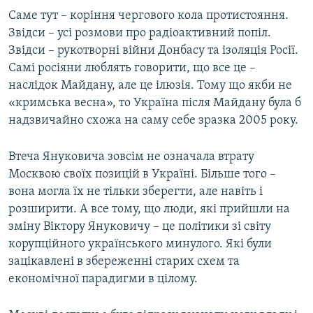
Саме тут – коріння чергового кола протистояння.
Звідси – усі розмови про радіоактивний попіл.
Звідси – рукотворні війни Донбасу та ізоляція Росії.
Самі росіяни люблять говорити, що все це –
наслідок Майдану, але це ілюзія. Тому що якби не
«кримська весна», то Україна після Майдану була б
надзвичайно схожа на саму себе зразка 2005 року.
Втеча Януковича зовсім не означала втрату
Москвою своїх позицій в Україні. Більше того –
вона могла їх не тільки зберегти, але навіть і
розширити. А все тому, що люди, які прийшли на
зміну Віктору Януковичу – це політики зі світу
корупційного українського минулого. Які були
зацікавлені в збереженні старих схем та
економічної парадигми в цілому.