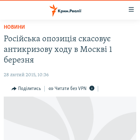
Доступність
посилання
Перейти
НОВИНИ
до
НОВИНИ
Російська опозиція скасовує
основного
ВОДА.КРИМ
матеріалу
антикризову ходу в Москві 1
ВІДЕО ТА ФОТО
Перейти
березня
до
ПОЛІТИКА
основної
28 лютий 2015, 10:36
БЛОГИ
навігації
Перейти
Поділитись
Читати без VPN
ПОГЛЯД
до
ІНТЕРВ'Ю
пошуку
ВСЕ ЗА ДЕНЬ
СПЕЦПРОЕКТИ
ЯК ОБІЙТИ БЛОКУВАННЯ
ДЕПОРТАЦІЯ