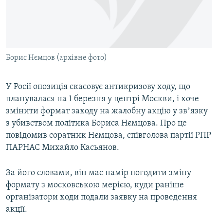
ВІДЕОУРОКИ «ELIFBE»
Русский
СВІДЧЕННЯ ОКУПАЦІЇ
Qırımtatar
УКРАЇНСЬКА ПРОБЛЕМА КРИМУ
Борис Нємцов (архівне фото)
ДОЛУЧАЙСЯ!
ІНФОГРАФІКА
У Росії опозиція скасовує антикризову ходу, що
планувалася на 1 березня у центрі Москви, і хоче
Усі сайти RFE/RL
змінити формат заходу на жалобну акцію у звʼязку
з убивством політика Бориса Нємцова. Про це
повідомив соратник Нємцова, співголова партії РПР
ПАРНАС Михайло Касьянов.
За його словами, він має намір погодити зміну
формату з московською мерією, куди раніше
організатори ходи подали заявку на проведення
акції.