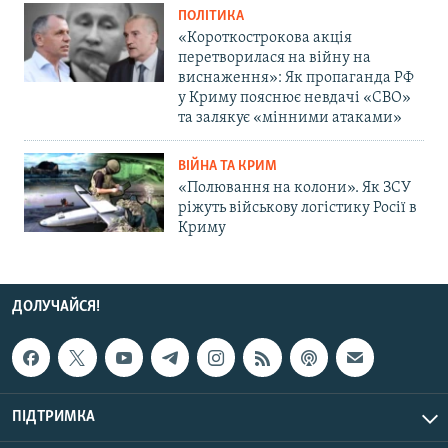
ПОЛІТИКА
«Короткострокова акція
перетворилася на війну на
виснаження»: Як пропаганда РФ
у Криму пояснює невдачі «СВО»
та залякує «мінними атаками»
ВІЙНА ТА КРИМ
«Полювання на колони». Як ЗСУ
ріжуть військову логістику Росії в
Криму
ДОЛУЧАЙСЯ!
ПІДТРИМКА