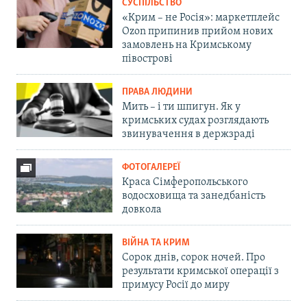
СУСПІЛЬСТВО
«Крим – не Росія»: маркетплейс
Ozon припинив прийом нових
замовлень на Кримському
півострові
ПРАВА ЛЮДИНИ
Мить – і ти шпигун. Як у
кримських судах розглядають
звинувачення в держзраді
ФОТОГАЛЕРЕЇ
Краса Сімферопольського
водосховища та занедбаність
довкола
ВІЙНА ТА КРИМ
Сорок днів, сорок ночей. Про
результати кримської операції з
примусу Росії до миру