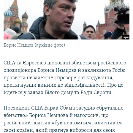
ВІДЕОУРОКИ «ELIFBE»
Русский
СВІДЧЕННЯ ОКУПАЦІЇ
Qırımtatar
УКРАЇНСЬКА ПРОБЛЕМА КРИМУ
ДОЛУЧАЙСЯ!
ІНФОГРАФІКА
Борис Нємцов (архівне фото)
США та Євросоюз шоковані вбивством російського
Усі сайти RFE/RL
опозиціонера Бориса Нємцова й закликають Росію
провести незалежне і прозоре розслідування,
притягнувши винних до відповідальності. Про це
йдеться у заявах Білого дому та Ради Європи.
Президент США Барак Обама засудив «брутальне
вбивство» Бориса Нємцова й наголосив, що
російський політик «був невтомним захисником
своєї країни, який прагнув вибороти для своїх