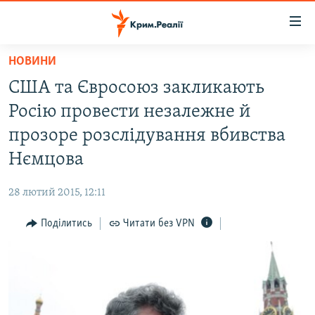
Доступність
посилання
Перейти
НОВИНИ
до
НОВИНИ
США та Євросоюз закликають
основного
ВОДА.КРИМ
матеріалу
Росію провести незалежне й
ВІДЕО ТА ФОТО
Перейти
прозоре розслідування вбивства
до
ПОЛІТИКА
Нємцова
основної
БЛОГИ
навігації
28 лютий 2015, 12:11
Перейти
ПОГЛЯД
до
Поділитись
Читати без VPN
ІНТЕРВ'Ю
пошуку
ВСЕ ЗА ДЕНЬ
СПЕЦПРОЕКТИ
ЯК ОБІЙТИ БЛОКУВАННЯ
ДЕПОРТАЦІЯ