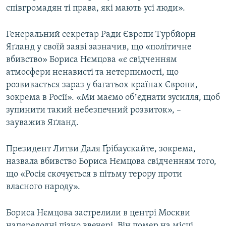
співгромадян ті права, які мають усі люди».
Генеральний секретар Ради Європи Турбйорн
Яґланд у своїй заяві зазначив, що «політичне
вбивство» Бориса Нємцова «є свідченням
атмосфери ненависті та нетерпимості, що
розвивається зараз у багатьох країнах Європи,
зокрема в Росії». «Ми маємо обʼєднати зусилля, щоб
зупинити такий небезпечний розвиток», –
зауважив Яґланд.
Президент Литви Даля Ґрібаускайте, зокрема,
назвала вбивство Бориса Нємцова свідченням того,
що «Росія скочується в пітьму терору проти
власного народу».
Бориса Нємцова застрелили в центрі Москви
напередодні пізно ввечері. Він помер на місці.