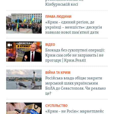
Кінбурнській косі
ПРАВА ЛЮДИНИ
«Крим – єдиний регіон, де
українці – меншість»: дискусія
навколо нової пам'ятної дати
ВІДЕО
Блокада без сухопутної операції:
Крим сам себе не заправить і не
прогодує | Крим.Реалії
ВІЙНА ТА КРИМ
Російська влада обіцяє закрити
морський шлях українським
БпЛА до Севастополя. Чи реально
це?
СУСПІЛЬСТВО
«Крим – не Росія»: маркетплейс