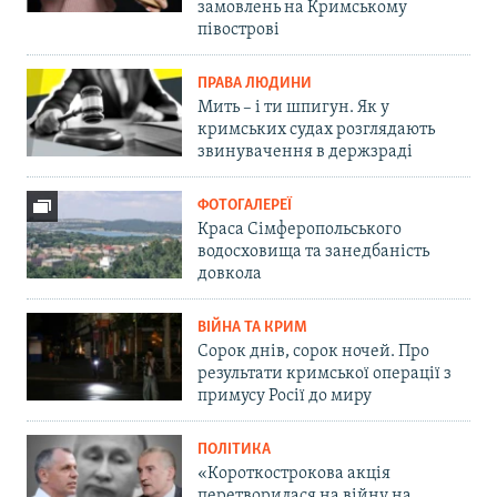
замовлень на Кримському
півострові
ПРАВА ЛЮДИНИ
Мить – і ти шпигун. Як у
кримських судах розглядають
звинувачення в держзраді
ФОТОГАЛЕРЕЇ
Краса Сімферопольського
водосховища та занедбаність
довкола
ВІЙНА ТА КРИМ
Сорок днів, сорок ночей. Про
результати кримської операції з
примусу Росії до миру
ПОЛІТИКА
«Короткострокова акція
перетворилася на війну на