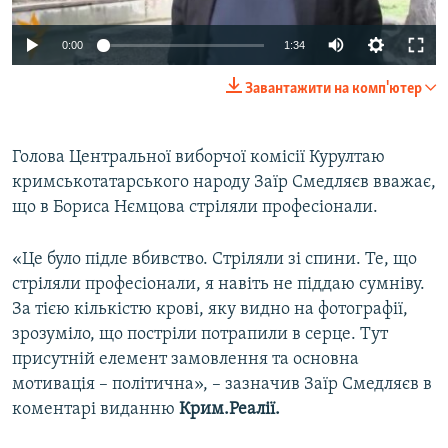
ВІДЕОУРОКИ «ELIFBE»
Русский
0:00
1:34
СВІДЧЕННЯ ОКУПАЦІЇ
Qırımtatar
Завантажити на комп'ютер
УКРАЇНСЬКА ПРОБЛЕМА КРИМУ
ДОЛУЧАЙСЯ!
ІНФОГРАФІКА
Голова Центральної виборчої комісії Курултаю
кримськотатарського народу Заїр Смедляєв вважає,
що в Бориса Нємцова стріляли професіонали.
Усі сайти RFE/RL
«Це було підле вбивство. Стріляли зі спини. Те, що
стріляли професіонали, я навіть не піддаю сумніву.
За тією кількістю крові, яку видно на фотографії,
зрозуміло, що постріли потрапили в серце. Тут
присутній елемент замовлення та основна
мотивація – політична», – зазначив Заїр Смедляєв в
коментарі виданню
Крим.Реалії.