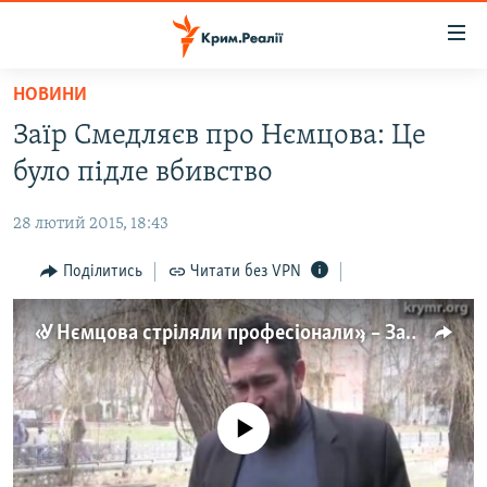
Доступність
посилання
Перейти
НОВИНИ
до
НОВИНИ
Заїр Смедляєв про Нємцова: Це
основного
ВОДА.КРИМ
матеріалу
було підле вбивство
ВІДЕО ТА ФОТО
Перейти
до
28 лютий 2015, 18:43
ПОЛІТИКА
основної
БЛОГИ
Поділитись
Читати без VPN
навігації
Перейти
ПОГЛЯД
до
«У Нємцова стріляли професіонали», – Заїр Смедляєв
ІНТЕРВ'Ю
пошуку
ВСЕ ЗА ДЕНЬ
СПЕЦПРОЕКТИ
No media source currently available
ЯК ОБІЙТИ БЛОКУВАННЯ
ДЕПОРТАЦІЯ