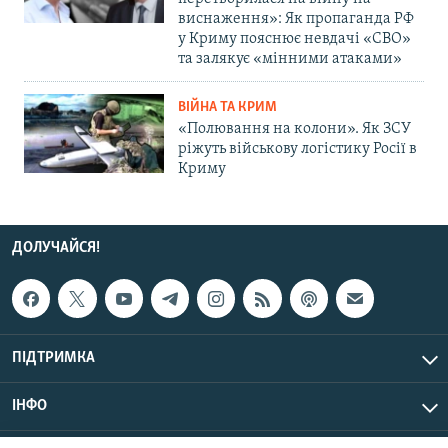
виснаження»: Як пропаганда РФ
у Криму пояснює невдачі «СВО»
та залякує «мінними атаками»
ВІЙНА ТА КРИМ
«Полювання на колони». Як ЗСУ
ріжуть військову логістику Росії в
Криму
ДОЛУЧАЙСЯ!
ПІДТРИМКА
ІНФО