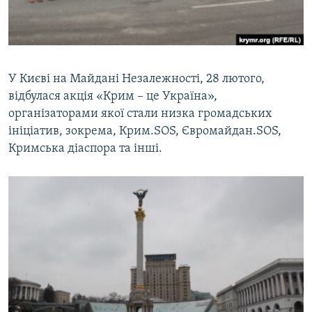
ВІДЕОУРОКИ «ELIFBE»
Русский
СВІДЧЕННЯ ОКУПАЦІЇ
Qırımtatar
УКРАЇНСЬКА ПРОБЛЕМА КРИМУ
У Києві на Майдані Незалежності, 28 лютого,
ДОЛУЧАЙСЯ!
ІНФОГРАФІКА
відбулася акція «Крим – це Україна»,
організаторами якої стали низка громадських
ініціатив, зокрема, Крим.SOS, Євромайдан.SOS,
Кримська діаспора та інші.
Усі сайти RFE/RL