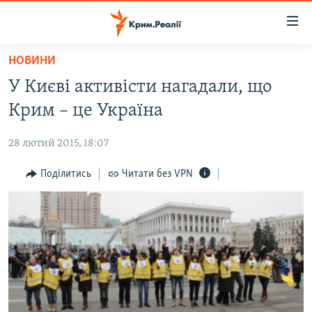
Доступність
посилання
Перейти
НОВИНИ
до
НОВИНИ
У Києві активісти нагадали, що
основного
ВОДА.КРИМ
матеріалу
Крим – це Україна
ВІДЕО ТА ФОТО
Перейти
до
28 лютий 2015, 18:07
ПОЛІТИКА
основної
БЛОГИ
Поділитись
Читати без VPN
навігації
Перейти
ПОГЛЯД
до
ІНТЕРВ'Ю
пошуку
ВСЕ ЗА ДЕНЬ
СПЕЦПРОЕКТИ
ЯК ОБІЙТИ БЛОКУВАННЯ
ДЕПОРТАЦІЯ