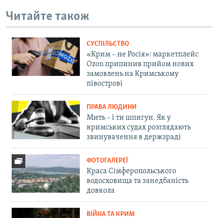
Читайте також
СУСПІЛЬСТВО
«Крим – не Росія»: маркетплейс
Ozon припинив прийом нових
замовлень на Кримському
півострові
ПРАВА ЛЮДИНИ
Мить – і ти шпигун. Як у
кримських судах розглядають
звинувачення в держзраді
ФОТОГАЛЕРЕЇ
Краса Сімферопольського
водосховища та занедбаність
довкола
ВІЙНА ТА КРИМ