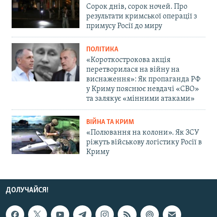
Сорок днів, сорок ночей. Про
результати кримської операції з
примусу Росії до миру
ПОЛІТИКА
«Короткострокова акція
перетворилася на війну на
виснаження»: Як пропаганда РФ
у Криму пояснює невдачі «СВО»
та залякує «мінними атаками»
ВІЙНА ТА КРИМ
«Полювання на колони». Як ЗСУ
ріжуть військову логістику Росії в
Криму
ДОЛУЧАЙСЯ!