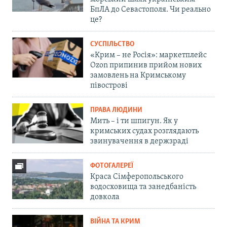
БпЛА до Севастополя. Чи реально
це?
СУСПІЛЬСТВО
«Крим – не Росія»: маркетплейс
Ozon припинив прийом нових
замовлень на Кримському
півострові
ПРАВА ЛЮДИНИ
Мить – і ти шпигун. Як у
кримських судах розглядають
звинувачення в держзраді
ФОТОГАЛЕРЕЇ
Краса Сімферопольського
водосховища та занедбаність
довкола
ВІЙНА ТА КРИМ