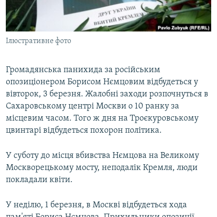
ВІДЕОУРОКИ «ELIFBE»
Русский
СВІДЧЕННЯ ОКУПАЦІЇ
Qırımtatar
Ілюстративне фото
УКРАЇНСЬКА ПРОБЛЕМА КРИМУ
ДОЛУЧАЙСЯ!
ІНФОГРАФІКА
Громадянська панихида за російським
опозиціонером Борисом Нємцовим відбудеться у
вівторок, 3 березня. Жалобні заходи розпочнуться в
Усі сайти RFE/RL
Сахаровському центрі Москви о 10 ранку за
місцевим часом. Того ж дня на Троєкуровському
цвинтарі відбудеться похорон політика.
У суботу до місця вбивства Нємцова на Великому
Москворецькому мосту, неподалік Кремля, люди
покладали квіти.
У неділю, 1 березня, в Москві відбудеться хода