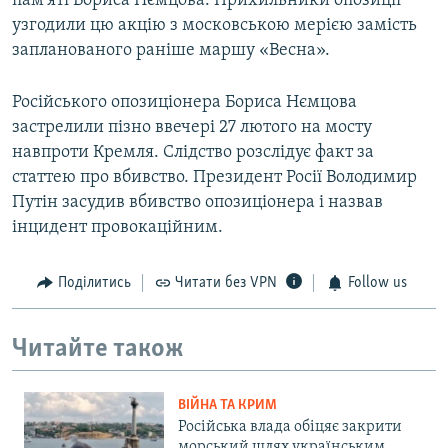
пам'яті Бориса Нємцова. Прихильники опозиції
узгодили цю акцію з московською мерією замість
запланованого раніше маршу «Весна».
Російського опозиціонера Бориса Нємцова
застрелили пізно ввечері 27 лютого на мосту
навпроти Кремля. Слідство розслідує факт за
статтею про вбивство. Президент Росії Володимир
Путін засудив вбивство опозиціонера і назвав
інцидент провокаційним.
Поділитись
Читати без VPN
Follow us
Читайте також
ВІЙНА ТА КРИМ
Російська влада обіцяє закрити
морський шлях українським