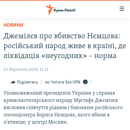
Доступність
посилання
Перейти
НОВИНИ
до
НОВИНИ
Джемілєв про вбивство Нємцова:
основного
ВОДА.КРИМ
матеріалу
російський народ живе в країні, де
ВІДЕО ТА ФОТО
Перейти
ліквідація «неугодних» – норма
до
ПОЛІТИКА
основної
01 березень 2015, 11:13
БЛОГИ
навігації
Перейти
Поділитись
Читати без VPN
ПОГЛЯД
до
Уповноважений президента України у справах
ІНТЕРВ'Ю
пошуку
кримськотатарського народу Мустафа Джемілєв
ВСЕ ЗА ДЕНЬ
висловив співчуття рідним і близьким російського
СПЕЦПРОЕКТИ
опозиціонера Бориса Нємцова, якого вбили в
п'ятницю, у центрі Москви.
ЯК ОБІЙТИ БЛОКУВАННЯ
ДЕПОРТАЦІЯ