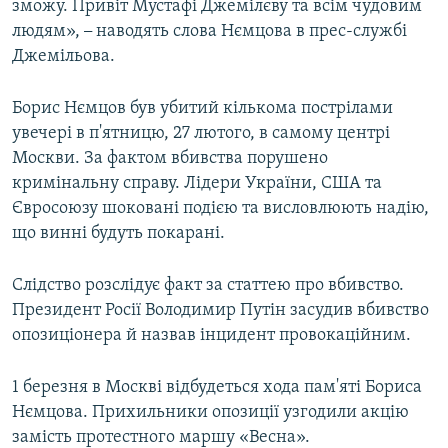
зможу. Привіт Мустафі Джемілєву та всім чудовим
людям»,
–
наводять слова Нємцова в прес-службі
Джемільова.
Борис Нємцов був убитий кількома пострілами
увечері в п'ятницю, 27 лютого, в самому центрі
Москви. За фактом вбивства порушено
кримінальну справу. Лідери України, США та
Євросоюзу шоковані подією та висловлюють надію,
що винні будуть покарані.
Слідство розслідує факт за статтею про вбивство.
Президент Росії Володимир Путін засудив вбивство
опозиціонера й назвав інцидент провокаційним.
1 березня в Москві відбудеться хода пам'яті Бориса
Нємцова. Прихильники опозиції узгодили акцію
замість протестного маршу «Весна».