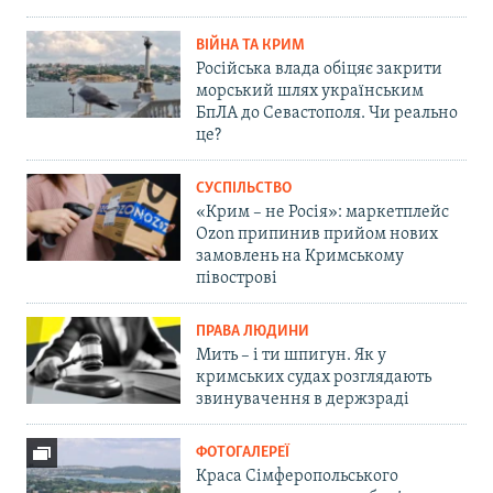
ВІЙНА ТА КРИМ
Російська влада обіцяє закрити
морський шлях українським
БпЛА до Севастополя. Чи реально
це?
СУСПІЛЬСТВО
«Крим – не Росія»: маркетплейс
Ozon припинив прийом нових
замовлень на Кримському
півострові
ПРАВА ЛЮДИНИ
Мить – і ти шпигун. Як у
кримських судах розглядають
звинувачення в держзраді
ФОТОГАЛЕРЕЇ
Краса Сімферопольського