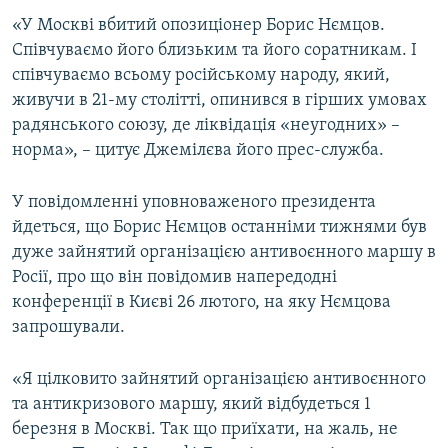
ВІДЕОУРОКИ «ELIFBE»
«У Москві вбитий опозиціонер Борис Нємцов.
Русский
Співчуваємо його близьким та його соратникам. І
СВІДЧЕННЯ ОКУПАЦІЇ
Qırımtatar
співчуваємо всьому російському народу, який,
УКРАЇНСЬКА ПРОБЛЕМА КРИМУ
живучи в 21-му столітті, опинився в гірших умовах
радянського союзу, де ліквідація «неугодних» –
ДОЛУЧАЙСЯ!
ІНФОГРАФІКА
норма», – цитує Джемілєва його прес-служба.
У повідомленні уповноваженого президента
Усі сайти RFE/RL
йдеться, що Борис Нємцов останніми тижнями був
дуже зайнятий організацією антивоєнного маршу в
Росії, про що він повідомив напередодні
конференції в Києві 26 лютого, на яку Нємцова
запрошували.
«Я цілковито зайнятий організацією антивоєнного
та антикризового маршу, який відбудеться 1
березня в Москві. Так що приїхати, на жаль, не