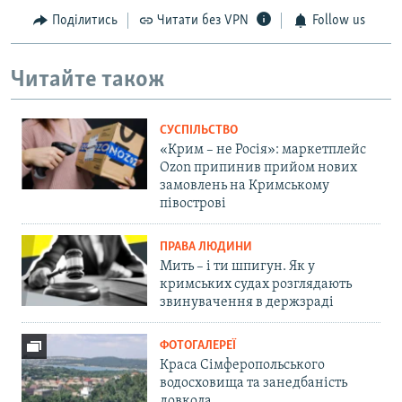
Поділитись
Читати без VPN
Follow us
Читайте також
СУСПІЛЬСТВО
«Крим – не Росія»: маркетплейс
Ozon припинив прийом нових
замовлень на Кримському
півострові
ПРАВА ЛЮДИНИ
Мить – і ти шпигун. Як у
кримських судах розглядають
звинувачення в держзраді
ФОТОГАЛЕРЕЇ
Краса Сімферопольського
водосховища та занедбаність
довкола