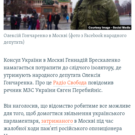
ВІДЕОУРОКИ «ELIFBE»
Русский
СВІДЧЕННЯ ОКУПАЦІЇ
Qırımtatar
УКРАЇНСЬКА ПРОБЛЕМА КРИМУ
Олексій Гончаренко в Москві (фото з Facebook народного
ДОЛУЧАЙСЯ!
ІНФОГРАФІКА
депутата)
Консул України в Москві Геннадій Брескаленко
Усі сайти RFE/RL
намагається потрапити до слідчого ізолятору, де
утримують народного депутата Олексія
Гончаренка. Про це
Радіо Свобода
повідомив
речник МЗС України Євген Перебийніс.
Він наголосив, що відомство робитиме все можливе
для того, щоб домогтися звільнення українського
парламентаря,
затриманого
в Москві під час
жалобної ходи пам'яті російського опозиціонера