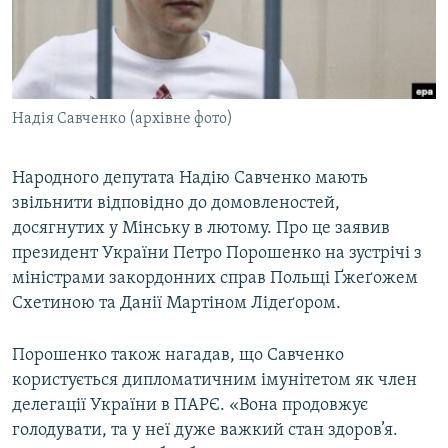
ВІДЕОУРОКИ «ELIFBE»
Русский
СВІДЧЕННЯ ОКУПАЦІЇ
Qırımtatar
УКРАЇНСЬКА ПРОБЛЕМА КРИМУ
Надія Савченко (архівне фото)
ДОЛУЧАЙСЯ!
ІНФОГРАФІКА
Народного депутата Надію Савченко мають
звільнити відповідно до домовленостей,
Усі сайти RFE/RL
досягнутих у Мінську в лютому. Про це заявив
президент України Петро Порошенко на зустрічі з
міністрами закордонних справ Польщі Ґжеґожем
Схетиною та Данії Мартіном Лідеґором.
Порошенко також нагадав, що Савченко
користується дипломатичним імунітетом як член
делегації України в ПАРЄ. «Вона продовжує
голодувати, та у неї дуже важкий стан здоров’я.