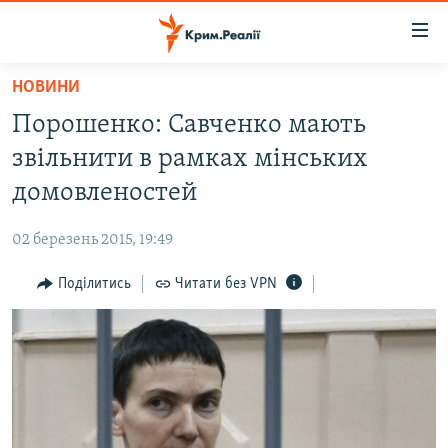
Доступність
посилання
Перейти
НОВИНИ
до
НОВИНИ
Порошенко: Савченко мають
основного
ВОДА.КРИМ
матеріалу
звільнити в рамках мінських
ВІДЕО ТА ФОТО
Перейти
домовленостей
до
ПОЛІТИКА
основної
02 березень 2015, 19:49
БЛОГИ
навігації
Перейти
Поділитись
Читати без VPN
ПОГЛЯД
до
ІНТЕРВ'Ю
пошуку
ВСЕ ЗА ДЕНЬ
СПЕЦПРОЕКТИ
ЯК ОБІЙТИ БЛОКУВАННЯ
ДЕПОРТАЦІЯ