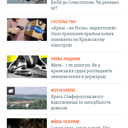
БпЛА до Севастополя. Чи реально
це?
СУСПІЛЬСТВО
«Крим – не Росія»: маркетплейс
Ozon припинив прийом нових
замовлень на Кримському
півострові
ПРАВА ЛЮДИНИ
Мить – і ти шпигун. Як у
кримських судах розглядають
звинувачення в держзраді
ФОТОГАЛЕРЕЇ
Краса Сімферопольського
водосховища та занедбаність
довкола
ВІЙНА ТА КРИМ