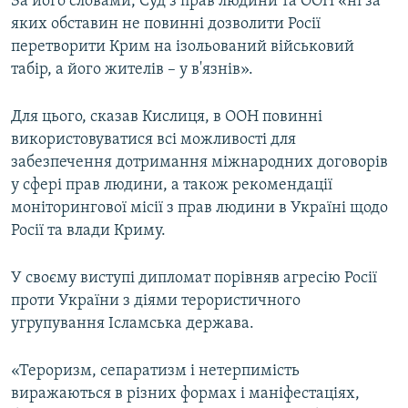
За його словами, Суд з прав людини та ООН «ні за
ВІДЕОУРОКИ «ELIFBE»
яких обставин не повинні дозволити Росії
Русский
перетворити Крим на ізольований військовий
СВІДЧЕННЯ ОКУПАЦІЇ
Qırımtatar
табір, а його жителів – у в'язнів».
УКРАЇНСЬКА ПРОБЛЕМА КРИМУ
ДОЛУЧАЙСЯ!
Для цього, сказав Кислиця, в ООН повинні
ІНФОГРАФІКА
використовуватися всі можливості для
забезпечення дотримання міжнародних договорів
у сфері прав людини, а також рекомендації
Усі сайти RFE/RL
моніторингової місії з прав людини в Україні щодо
Росії та влади Криму.
У своєму виступі дипломат порівняв агресію Росії
проти України з діями терористичного
угрупування Ісламська держава.
«Тероризм, сепаратизм і нетерпимість
виражаються в різних формах і маніфестаціях,