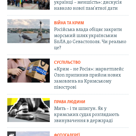
українці – меншість»: дискусія
навколо нової пам'ятної дати
ВІЙНА ТА КРИМ
Російська влада обіцяє закрити
морський шлях українським
БпЛА до Севастополя. Чи реально
це?
СУСПІЛЬСТВО
«Крим – не Росія»: маркетплейс
Ozon припинив прийом нових
замовлень на Кримському
півострові
ПРАВА ЛЮДИНИ
Мить – і ти шпигун. Як у
кримських судах розглядають
звинувачення в держзраді
ФОТОГАЛЕРЕЇ