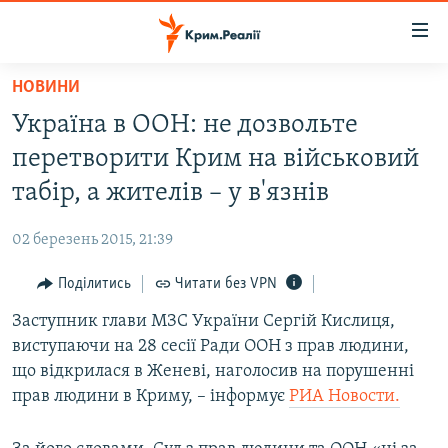
Доступність
посилання
Перейти
НОВИНИ
до
НОВИНИ
Україна в ООН: не дозвольте
основного
ВОДА.КРИМ
матеріалу
перетворити Крим на військовий
ВІДЕО ТА ФОТО
Перейти
табір, а жителів – у в'язнів
до
ПОЛІТИКА
основної
02 березень 2015, 21:39
БЛОГИ
навігації
Перейти
Поділитись
Читати без VPN
ПОГЛЯД
до
Заступник глави МЗС України Сергій Кислиця,
ІНТЕРВ'Ю
пошуку
виступаючи на 28 сесії Ради ООН з прав людини,
ВСЕ ЗА ДЕНЬ
що відкрилася в Женеві, наголосив на порушенні
СПЕЦПРОЕКТИ
прав людини в Криму, –​ інформує
РИА Новости.
ЯК ОБІЙТИ БЛОКУВАННЯ
ДЕПОРТАЦІЯ