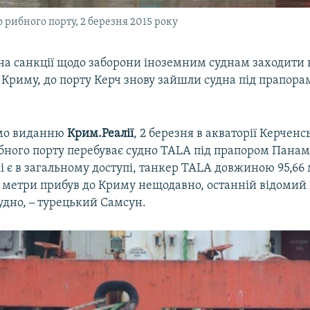
 рибного порту, 2 березня 2015 року
а санкції щодо заборони іноземним суднам заходити 
 Криму, до порту Керч знову зайшли судна під прапор
омо виданню
Крим.Реалії
, 2 березня в акваторії Керченс
бного порту перебуває судно TALA під прапором Панами
кі є в загальному доступі, танкер TALA довжиною 95,66
 метри прибув до Криму нещодавно, останній відомий 
удно,
–
турецький Самсун.