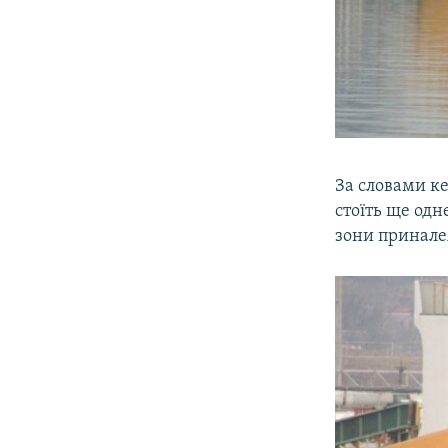
За словами ке
стоїть ще одн
зони приналеж