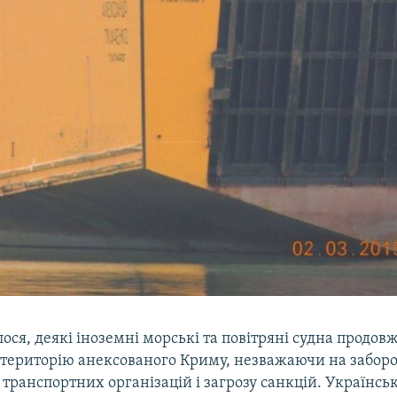
ося, деякі іноземні морські та повітряні судна продов
 територію анексованого Криму, незважаючи на забор
ранспортних організацій і загрозу санкцій. Українськ