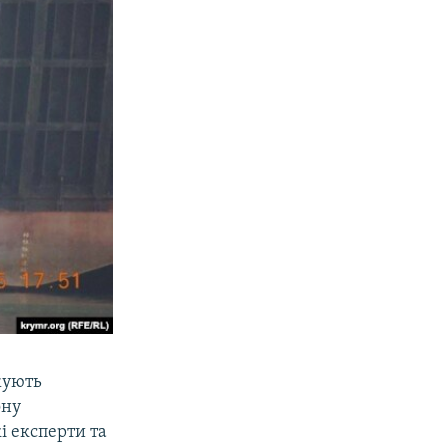
жують
ону
і експерти та