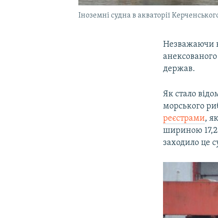
Іноземні судна в акваторії Керченського
Незважаючи н
анексованого
держав.
Як стало від
морського ри
реєстрами
, я
шириною 17,2
заходило це с