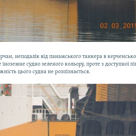
рчан, неподалік від панамського танкера в керченськ
е іноземне судно зеленого кольору, проте з доступної п
ність цього судна не розпізнається.