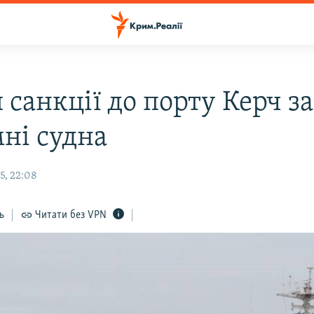
 санкції до порту Керч 
мні судна
5, 22:08
ь
Читати без VPN