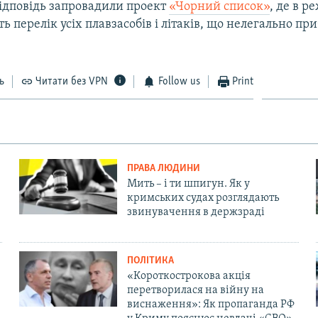
відповідь запровадили проект
«Чорний список»
, де в р
перелік усіх плавзасобів і літаків, що нелегально при
ь
Читати без VPN
Follow us
Print
ПРАВА ЛЮДИНИ
Мить – і ти шпигун. Як у
кримських судах розглядають
звинувачення в держзраді
ПОЛІТИКА
«Короткострокова акція
перетворилася на війну на
виснаження»: Як пропаганда РФ