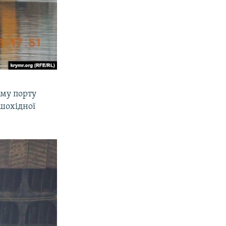
ому порту
ішохідної