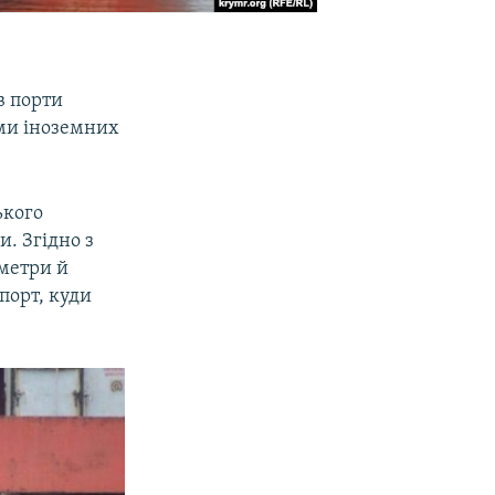
в порти
ами іноземних
ького
. Згідно з
 метри й
порт, куди