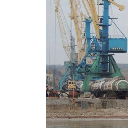
ВІДЕОУРОКИ «ELIFBE»
СВІДЧЕННЯ ОКУПАЦІЇ
УКРАЇНСЬКА ПРОБЛЕМА КРИМУ
ІНФОГРАФІКА