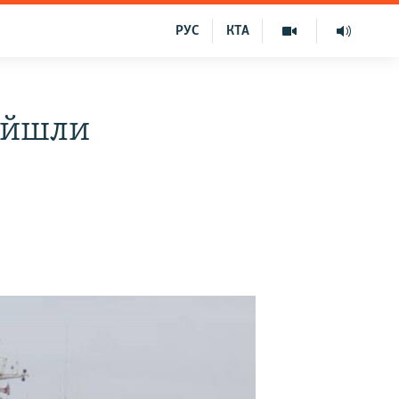
РУС
КТА
зайшли