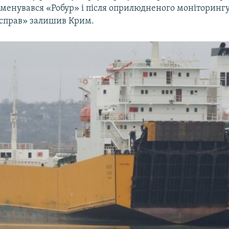
іменувався «Робур» і після оприлюдненого моніторин
справ» залишив Крим.