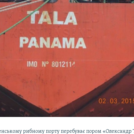
енському рибному порту перебуває пором «Олександр 