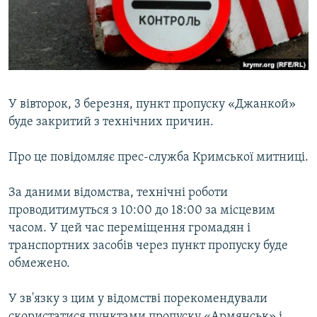
ВІДЕОУРОКИ «ELIFBE»
Русский
СВІДЧЕННЯ ОКУПАЦІЇ
Qırımtatar
УКРАЇНСЬКА ПРОБЛЕМА КРИМУ
ДОЛУЧАЙСЯ!
ІНФОГРАФІКА
У вівторок, 3 березня, пункт пропуску «Джанкой»
буде закритий з технічних причин.
Усі сайти RFE/RL
Про це повідомляє прес-служба Кримської митниці.
За даними відомства, технічні роботи
проводитимуться з 10:00 до 18:00 за місцевим
часом. У цей час переміщення громадян і
транспортних засобів через пункт пропуску буде
обмежено.
У зв'язку з цим у відомстві порекомендували
скористатися пунктами пропуску «Армянськ» і