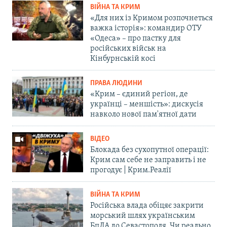
ВІЙНА ТА КРИМ
«Для них із Кримом розпочнеться
важка історія»: командир ОТУ
«Одеса» – про пастку для
російських військ на
Кінбурнській косі
ПРАВА ЛЮДИНИ
«Крим – єдиний регіон, де
українці – меншість»: дискусія
навколо нової пам'ятної дати
ВІДЕО
Блокада без сухопутної операції:
Крим сам себе не заправить і не
прогодує | Крим.Реалії
ВІЙНА ТА КРИМ
Російська влада обіцяє закрити
морський шлях українським
БпЛА до Севастополя. Чи реально