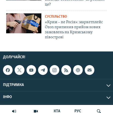
це?
СУСПІЛЬСТВО
«Крим – не Росія»: маркетплейс
Ozon припинив прийом нових
замовлень на Кримському
півострові
ДОЛУЧАЙСЯ!
ПІДТРИМКА
ІНФО
© Крим.Реалії, 2026 | Усі права застережено.
КТА
РУС