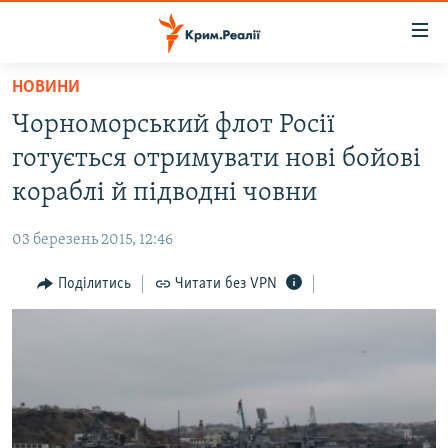
Доступність
посилання
Перейти
НОВИНИ
до
НОВИНИ
Чорноморський флот Росії
основного
ВОДА.КРИМ
матеріалу
готується отримувати нові бойові
ВІДЕО ТА ФОТО
Перейти
кораблі й підводні човни
до
ПОЛІТИКА
основної
03 березень 2015, 12:46
БЛОГИ
навігації
Перейти
Поділитись
Читати без VPN
ПОГЛЯД
до
ІНТЕРВ'Ю
пошуку
ВСЕ ЗА ДЕНЬ
СПЕЦПРОЕКТИ
ЯК ОБІЙТИ БЛОКУВАННЯ
ДЕПОРТАЦІЯ