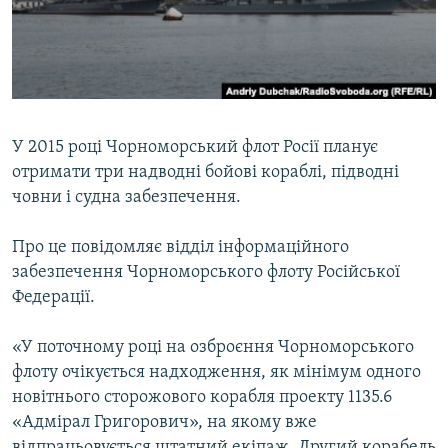
ВІДЕОУРОКИ «ELIFBE»
Русский
СВІДЧЕННЯ ОКУПАЦІЇ
Qırımtatar
УКРАЇНСЬКА ПРОБЛЕМА КРИМУ
ДОЛУЧАЙСЯ!
ІНФОГРАФІКА
У 2015 році Чорноморський флот Росії планує
отримати три надводні бойові кораблі, підводні
човни і судна забезпечення.
Усі сайти RFE/RL
Про це повідомляє відділ інформаційного
забезпечення Чорноморського флоту Російської
Федерації.
«У поточному році на озброєння Чорноморського
флоту очікується надходження, як мінімум одного
новітнього сторожового корабля проекту 1135.6
«Адмірал Григорович», на якому вже
відпрацьовується штатний екіпаж. Другий корабель