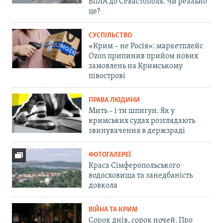
БпЛА до Севастополя. Чи реально
це?
СУСПІЛЬСТВО
«Крим – не Росія»: маркетплейс
Ozon припинив прийом нових
замовлень на Кримському
півострові
ПРАВА ЛЮДИНИ
Мить – і ти шпигун. Як у
кримських судах розглядають
звинувачення в держзраді
ФОТОГАЛЕРЕЇ
Краса Сімферопольського
водосховища та занедбаність
довкола
ВІЙНА ТА КРИМ
Сорок днів, сорок ночей. Про