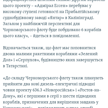
цього проекту – «Адмірал Ессен» перебуває у
високому ступені готовності на Прибалтійському
суднобудівному заводі «Янтар» в Калінінграді.
Загалом у найближчій перспективі для
Чорноморського флоту буде побудовано 6 кораблів
цього класу», – йдеться в повідомленні.
Відзначається також, що флот має поповнитися
двома малими ракетними кораблями «Зелений
Дол» і «Серпухов», будівництво яких завершується
в Татарстані.
«До складу Черноморського флоту також планують
прийняти два нові дизель-електричні підводні
човни проекту 636.3 «Новоросійськ» і «Ростов-на-
Дону», які є першими в серії з шести підводних
кораблів, призначених для вирішення завдань у