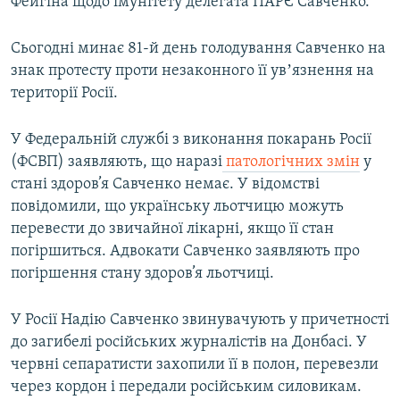
Фейгіна щодо імунітету делегата ПАРЄ Савченко.
Сьогодні минає 81-й день голодування Савченко на
знак протесту проти незаконного її увʼязнення на
території Росії.
У Федеральній службі з виконання покарань Росії
(ФСВП) заявляють, що наразі
патологічних змін
у
стані здоров’я Савченко немає. У відомстві
повідомили, що українську льотчицю можуть
перевести до звичайної лікарні, якщо її стан
погіршиться. Адвокати Савченко заявляють про
погіршення стану здоров’я льотчиці.
У Росії Надію Савченко звинувачують у причетності
до загибелі російських журналістів на Донбасі. У
червні сепаратисти захопили її в полон, перевезли
через кордон і передали російським силовикам.