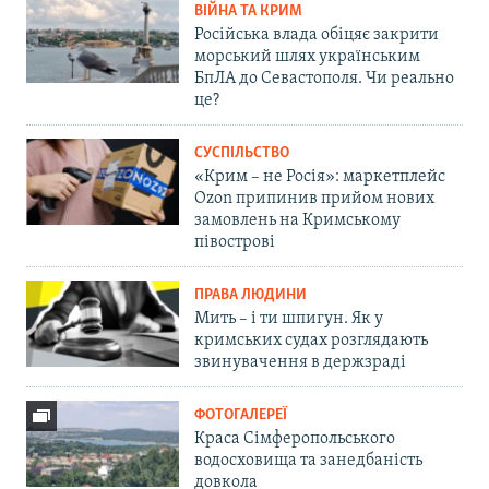
ВІЙНА ТА КРИМ
Російська влада обіцяє закрити
морський шлях українським
БпЛА до Севастополя. Чи реально
це?
СУСПІЛЬСТВО
«Крим – не Росія»: маркетплейс
Ozon припинив прийом нових
замовлень на Кримському
півострові
ПРАВА ЛЮДИНИ
Мить – і ти шпигун. Як у
кримських судах розглядають
звинувачення в держзраді
ФОТОГАЛЕРЕЇ
Краса Сімферопольського
водосховища та занедбаність
довкола