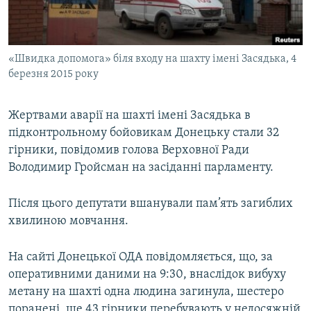
ВІДЕОУРОКИ «ELIFBE»
Русский
СВІДЧЕННЯ ОКУПАЦІЇ
Qırımtatar
«Швидка допомога» біля входу на шахту імені Засядька, 4
УКРАЇНСЬКА ПРОБЛЕМА КРИМУ
березня 2015 року
ДОЛУЧАЙСЯ!
ІНФОГРАФІКА
Жертвами аварії на шахті імені Засядька в
підконтрольному бойовикам Донецьку стали 32
гірники, повідомив голова Верховної Ради
Усі сайти RFE/RL
Володимир Гройсман на засіданні парламенту.
Після цього депутати вшанували пам’ять загиблих
хвилиною мовчання.
На сайті Донецької ОДА повідомляється, що, за
оперативними даними на 9:30, внаслідок вибуху
метану на шахті одна людина загинула, шестеро
поранені, ще 43 гірники перебувають у недосяжній