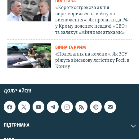
ПОЛІТИКА
«Короткострокова акція
перетворилася на війну на
виснаження»: Як пропаганда РФ
у Криму пояснює невдачі «СВО»
та залякує «мінними атаками»
ВІЙНА ТА КРИМ
«Полювання на колони». Як ЗСУ
ріжуть військову логістику Росії в
Криму
ДОЛУЧАЙСЯ!
ПІДТРИМКА