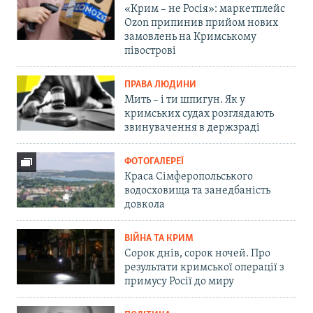
«Крим – не Росія»: маркетплейс
Ozon припинив прийом нових
замовлень на Кримському
півострові
ПРАВА ЛЮДИНИ
Мить – і ти шпигун. Як у
кримських судах розглядають
звинувачення в держзраді
ФОТОГАЛЕРЕЇ
Краса Сімферопольського
водосховища та занедбаність
довкола
ВІЙНА ТА КРИМ
Сорок днів, сорок ночей. Про
результати кримської операції з
примусу Росії до миру