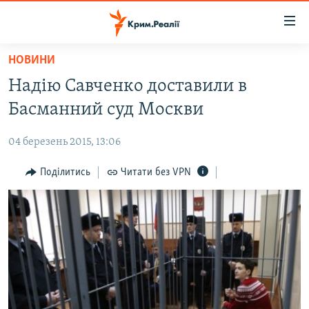
Доступність
посилання
Перейти
НОВИНИ
до
НОВИНИ
Надію Савченко доставили в
основного
ВОДА.КРИМ
матеріалу
Басманний суд Москви
ВІДЕО ТА ФОТО
Перейти
до
04 березень 2015, 13:06
ПОЛІТИКА
основної
БЛОГИ
Поділитись
Читати без VPN
навігації
Перейти
ПОГЛЯД
до
ІНТЕРВ'Ю
пошуку
ВСЕ ЗА ДЕНЬ
СПЕЦПРОЕКТИ
ЯК ОБІЙТИ БЛОКУВАННЯ
ДЕПОРТАЦІЯ