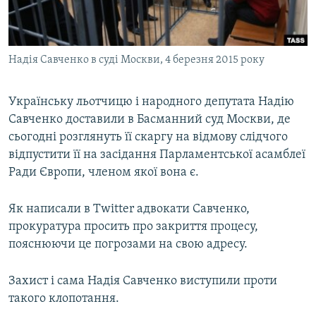
ВІДЕОУРОКИ «ELIFBE»
Русский
СВІДЧЕННЯ ОКУПАЦІЇ
Qırımtatar
Надія Савченко в суді Москви, 4 березня 2015 року
УКРАЇНСЬКА ПРОБЛЕМА КРИМУ
ДОЛУЧАЙСЯ!
ІНФОГРАФІКА
Українську льотчицю і народного депутата Надію
Савченко доставили в Басманний суд Москви, де
сьогодні розглянуть її скаргу на відмову слідчого
Усі сайти RFE/RL
відпустити її на засідання Парламентської асамблеї
Ради Європи, членом якої вона є.
Як написали в Twitter адвокати Савченко,
прокуратура просить про закриття процесу,
пояснюючи це погрозами на свою адресу.
Захист і сама Надія Савченко виступили проти
такого клопотання.