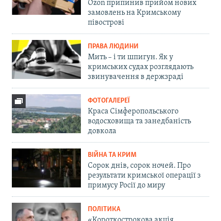
Ozon припинив прийом нових
замовлень на Кримському
півострові
ПРАВА ЛЮДИНИ
Мить – і ти шпигун. Як у
кримських судах розглядають
звинувачення в держзраді
ФОТОГАЛЕРЕЇ
Краса Сімферопольського
водосховища та занедбаність
довкола
ВІЙНА ТА КРИМ
Сорок днів, сорок ночей. Про
результати кримської операції з
примусу Росії до миру
ПОЛІТИКА
«Короткострокова акція