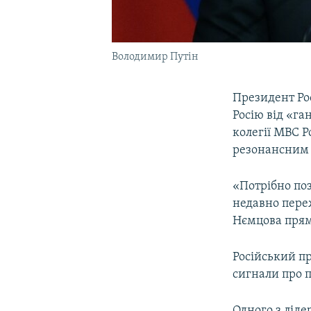
Володимир Путін
Президент Ро
Росію від «га
колегії МВС Р
резонансним 
«Потрібно поз
недавно переж
Нємцова прямо
Російський пр
сигнали про п
Одного з ліде