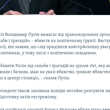
сії Володимир Путін вимагає від правоохоронних орга
ньби і трагедій» – вбивств на політичному ґрунті. Вист
осії, він заявив, що слід приділити найсерйознішу уваг
злочинам, у тому числі з політичною складовою.
бавити Росію від ганьби і трагедій на зразок тієї, яку м
или і бачили, маю на увазі вбивство, зухвале вбивств
 в центрі столиці», – сказав Путін.
езидент також закликав поліцію негайно реагувати на
ідготовку актів екстремізму.
рів російської опозиції Бориса Нємцова вбили пізно вве