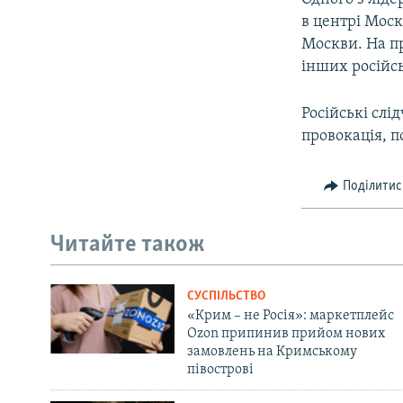
в центрі Мос
Москви. На п
інших російсь
Російські слі
провокація, п
Поділитис
Читайте також
СУСПІЛЬСТВО
«Крим – не Росія»: маркетплейс
Ozon припинив прийом нових
замовлень на Кримському
півострові