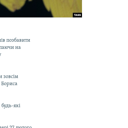
нів позбавити
упаючи на
у
и зовсім
о Бориса
 будь-які
чері 27 лютого