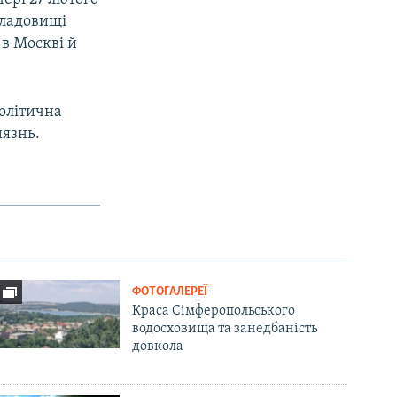
кладовищі
в Москві й
політична
иязнь.
ФОТОГАЛЕРЕЇ
Краса Сімферопольського
водосховища та занедбаність
довкола