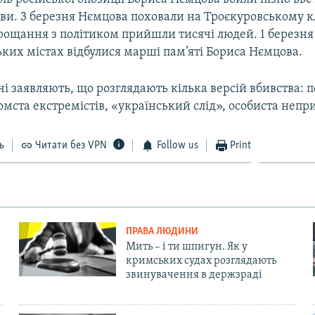
кви. 3 березня Нємцова поховали на Троєкуровському 
рощання з політиком прийшли тисячі людей. 1 березня 
ких містах відбулися марші пам’яті Бориса Нємцова.
дчі заявляють, що розглядають кілька версій вбивства: 
омста екстремістів, «український слід», особиста непр
ь
Читати без VPN
Follow us
Print
ПРАВА ЛЮДИНИ
Мить – і ти шпигун. Як у
кримських судах розглядають
звинувачення в держзраді