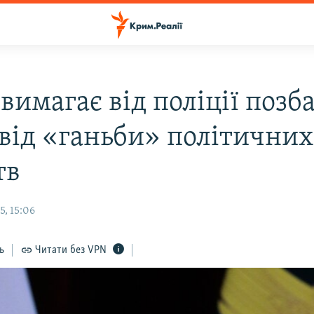
вимагає від поліції позб
 від «ганьби» політични
тв
5, 15:06
ь
Читати без VPN