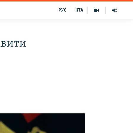
РУС
КТА
авити
х