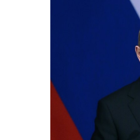
ВІДЕОУРОКИ «ELIFBE»
СВІДЧЕННЯ ОКУПАЦІЇ
УКРАЇНСЬКА ПРОБЛЕМА КРИМУ
ІНФОГРАФІКА