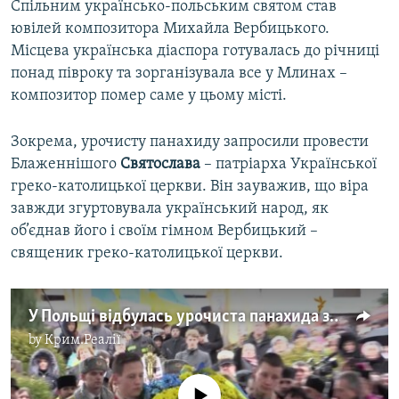
Спільним українсько-польським святом став
ювілей композитора Михайла Вербицького.
Місцева українська діаспора готувалась до річниці
понад півроку та зорганізувала все у Млинах –
композитор помер саме у цьому місті.
Зокрема, урочисту панахиду запросили провести
Блаженнішого
Святослава
– патріарха Української
греко-католицької церкви. Він зауважив, що віра
завжди згуртовувала український народ, як
об’єднав його і своїм гімном Вербицький –
священик греко-католицької церкви.
У Польщі відбулась урочиста панахида за композитором Вербицьким
by
Крим.Реалії
No media source currently available