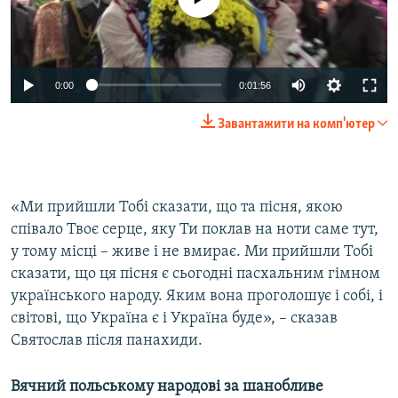
0:00
0:01:56
Завантажити на комп'ютер
«Ми прийшли Тобі сказати, що та пісня, якою
співало Твоє серце, яку Ти поклав на ноти саме тут,
у тому місці – живе і не вмирає. Ми прийшли Тобі
сказати, що ця пісня є сьогодні пасхальним гімном
українського народу. Яким вона проголошує і собі, і
світові, що Україна є і Україна буде», – сказав
Святослав після панахиди.
Вячний польському народові за шанобливе