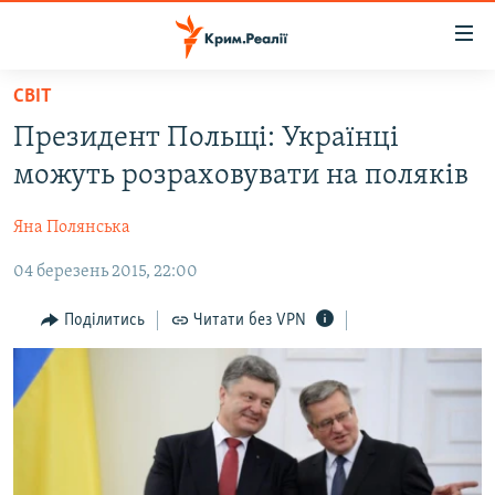
Доступність
посилання
Перейти
СВІТ
до
НОВИНИ
Президент Польщі: Українці
основного
ВОДА.КРИМ
матеріалу
можуть розраховувати на поляків
ВІДЕО ТА ФОТО
Перейти
до
Яна Полянська
ПОЛІТИКА
основної
04 березень 2015, 22:00
БЛОГИ
навігації
Перейти
ПОГЛЯД
Поділитись
Читати без VPN
до
ІНТЕРВ'Ю
пошуку
ВСЕ ЗА ДЕНЬ
СПЕЦПРОЕКТИ
ЯК ОБІЙТИ БЛОКУВАННЯ
ДЕПОРТАЦІЯ