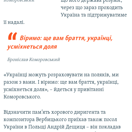
що його держава розуміє,
Коморовський
через що зараз проходить
Україна та підтримуватиме
її надалі.
Віримо: ще вам браття, українці,
усміхнеться доля
Броніслав Коморовський
«Українці можуть розраховувати на поляків, ми
разом з вами. І віримо: ще вам браття, українці,
усміхнеться доля», – йдеться у привітанні
Коморовського.
Відзначити пам’ять хорового диригента та
композитора Вербицького приїхав також посол
України в Польщі Андрій Дещиця – він покладав