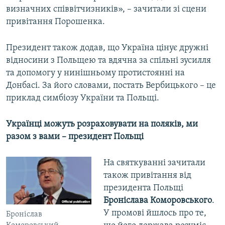
визначних співвітчизників», – зачитали зі сцени
привітання Порошенка.
Президент також додав, що Україна цінує дружні
відносини з Польщею та вдячна за спільні зусилля
та допомогу у нинішньому протистоянні на
Донбасі. За його словами, постать Вербицького – це
приклад симбіозу України та Польщі.
Українці можуть розраховувати на поляків, ми
разом з вами – президент Польщі
На святкуванні зачитали
також привітання від
президента Польщі
Броніслава Ком
о
ровського
.
У промові йшлось про те,
Броніслав