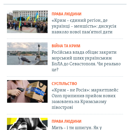
ПРАВА ЛЮДИНИ
«Крим – єдиний регіон, де
українці – меншість»: дискусія
навколо нової пам'ятної дати
ВІЙНА ТА КРИМ
Російська влада обіцяє закрити
морський шлях українським
БпЛА до Севастополя. Чи реально
це?
СУСПІЛЬСТВО
«Крим – не Росія»: маркетплейс
Ozon припинив прийом нових
замовлень на Кримському
півострові
ПРАВА ЛЮДИНИ
Мить – і ти шпигун. Як у