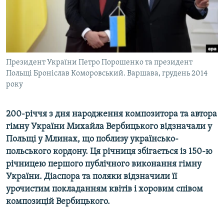
ВІДЕОУРОКИ «ELIFBE»
Русский
СВІДЧЕННЯ ОКУПАЦІЇ
Qırımtatar
УКРАЇНСЬКА ПРОБЛЕМА КРИМУ
ДОЛУЧАЙСЯ!
Президент України Петро Порошенко та президент
ІНФОГРАФІКА
Польщі Броніслав Коморовський. Варшава, грудень 2014
року
Усі сайти RFE/RL
200-річчя з дня народження композитора та автора
гімну України Михайла Вербицького відзначали у
Польщі у Млинах, що поблизу українсько-
польського кордону. Ця річниця збігається із 150-ю
річницею першого публічного виконання гімну
України. Діаспора та поляки відзначили її
урочистим покладанням квітів і хоровим співом
композицій Вербицького.