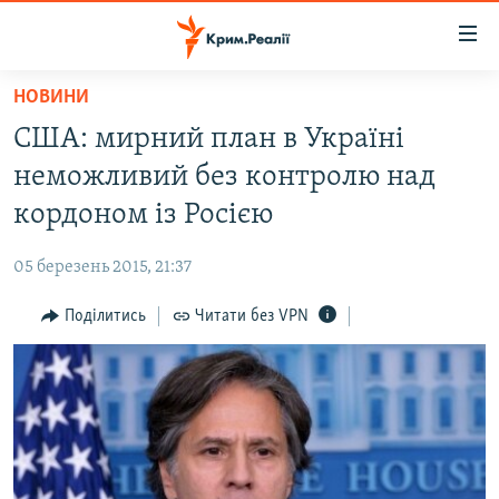
Доступність
посилання
Перейти
НОВИНИ
до
НОВИНИ
США: мирний план в Україні
основного
ВОДА.КРИМ
матеріалу
неможливий без контролю над
ВІДЕО ТА ФОТО
Перейти
кордоном із Росією
до
ПОЛІТИКА
основної
05 березень 2015, 21:37
БЛОГИ
навігації
Перейти
Поділитись
Читати без VPN
ПОГЛЯД
до
ІНТЕРВ'Ю
пошуку
ВСЕ ЗА ДЕНЬ
СПЕЦПРОЕКТИ
ЯК ОБІЙТИ БЛОКУВАННЯ
ДЕПОРТАЦІЯ