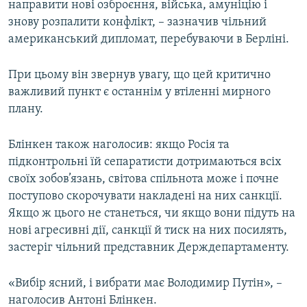
направити нові озброєння, війська, амуніцію і
знову розпалити конфлікт, – зазначив чільний
американський дипломат, перебуваючи в Берліні.
При цьому він звернув увагу, що цей критично
важливий пункт є останнім у втіленні мирного
плану.
Блінкен також наголосив: якщо Росія та
підконтрольні їй сепаратисти дотримаються всіх
своїх зобов’язань, світова спільнота може і почне
поступово скорочувати накладені на них санкції.
Якщо ж цього не станеться, чи якщо вони підуть на
нові агресивні дії, санкції й тиск на них посилять,
застеріг чільний представник Держдепартаменту.
«Вибір ясний, і вибрати має Володимир Путін», –
наголосив Антоні Блінкен.