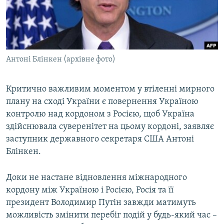
ВІДЕОУРОКИ «ELIFBE»
Русский
СВІДЧЕННЯ ОКУПАЦІЇ
Qırımtatar
УКРАЇНСЬКА ПРОБЛЕМА КРИМУ
Антоні Блінкен (архівне фото)
ДОЛУЧАЙСЯ!
ІНФОГРАФІКА
Критично важливим моментом у втіленні мирного
плану на сході України є повернення Україною
Усі сайти RFE/RL
контролю над кордоном з Росією, щоб Україна
здійснювала суверенітет на цьому кордоні, заявляє
заступник державного секретаря США Антоні
Блінкен.
Доки не настане відновлення міжнародного
кордону між Україною і Росією, Росія та її
президент Володимир Путін завжди матимуть
можливість змінити перебіг подій у будь-який час –