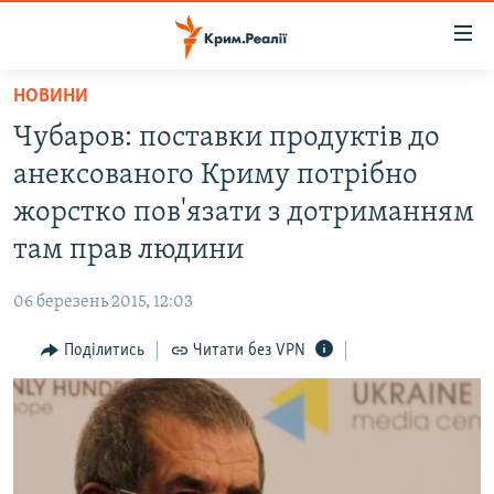
Доступність
посилання
Перейти
НОВИНИ
до
НОВИНИ
Чубаров: поставки продуктів до
основного
ВОДА.КРИМ
матеріалу
анексованого Криму потрібно
ВІДЕО ТА ФОТО
Перейти
жорстко пов'язати з дотриманням
до
ПОЛІТИКА
там прав людини
основної
БЛОГИ
навігації
06 березень 2015, 12:03
Перейти
ПОГЛЯД
до
Поділитись
Читати без VPN
ІНТЕРВ'Ю
пошуку
ВСЕ ЗА ДЕНЬ
СПЕЦПРОЕКТИ
ЯК ОБІЙТИ БЛОКУВАННЯ
ДЕПОРТАЦІЯ