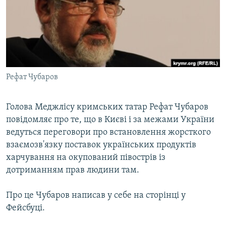
ВІДЕОУРОКИ «ELIFBE»
Русский
СВІДЧЕННЯ ОКУПАЦІЇ
Qırımtatar
УКРАЇНСЬКА ПРОБЛЕМА КРИМУ
ДОЛУЧАЙСЯ!
ІНФОГРАФІКА
Рефат Чубаров
Голова Меджлісу кримських татар Рефат Чубаров
Усі сайти RFE/RL
повідомляє про те, що в Києві і за межами України
ведуться переговори про встановлення жорсткого
взаємозв'язку поставок українських продуктів
харчування на окупований півострів із
дотриманням прав людини там.
Про це Чубаров написав у себе на сторінці у
Фейсбуці.