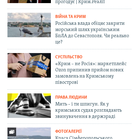
прогодує | Крим.Реалії
ВІЙНА ТА КРИМ
Російська влада обіцяє закрити
морський шлях українським
БпЛА до Севастополя. Чи реально
це?
СУСПІЛЬСТВО
«Крим – не Росія»: маркетплейс
Ozon припинив прийом нових
замовлень на Кримському
півострові
ПРАВА ЛЮДИНИ
Мить – і ти шпигун. Як у
кримських судах розглядають
звинувачення в держзраді
ФОТОГАЛЕРЕЇ
Краса Сімферопольського