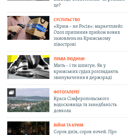
це?
СУСПІЛЬСТВО
«Крим – не Росія»: маркетплейс
Ozon припинив прийом нових
замовлень на Кримському
півострові
ПРАВА ЛЮДИНИ
Мить – і ти шпигун. Як у
кримських судах розглядають
звинувачення в держзраді
ФОТОГАЛЕРЕЇ
Краса Сімферопольського
водосховища та занедбаність
довкола
ВІЙНА ТА КРИМ
Сорок днів, сорок ночей. Про