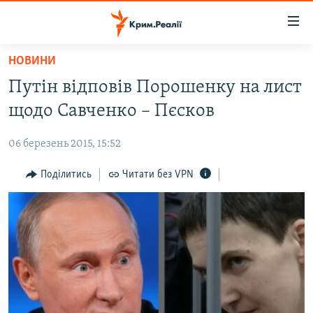
Доступність
посилання
Перейти
НОВИНИ
до
НОВИНИ
Путін відповів Порошенку на лист
основного
ВОДА.КРИМ
матеріалу
щодо Савченко – Пєсков
ВІДЕО ТА ФОТО
Перейти
до
06 березень 2015, 15:52
ПОЛІТИКА
основної
БЛОГИ
Поділитись
Читати без VPN
навігації
Перейти
ПОГЛЯД
до
ІНТЕРВ'Ю
пошуку
ВСЕ ЗА ДЕНЬ
СПЕЦПРОЕКТИ
ЯК ОБІЙТИ БЛОКУВАННЯ
ДЕПОРТАЦІЯ