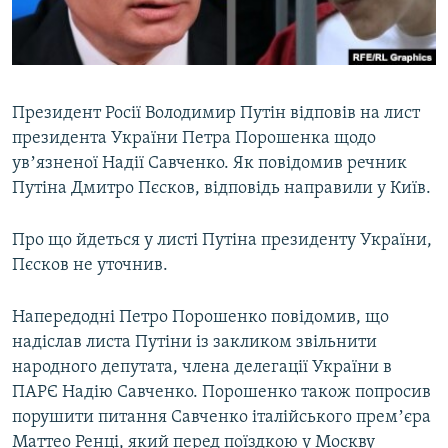
ВІДЕОУРОКИ «ELIFBE»
Русский
СВІДЧЕННЯ ОКУПАЦІЇ
Qırımtatar
УКРАЇНСЬКА ПРОБЛЕМА КРИМУ
Президент Росії Володимир Путін відповів на лист
ДОЛУЧАЙСЯ!
ІНФОГРАФІКА
президента України Петра Порошенка щодо
увʼязненої Надії Савченко. Як повідомив речник
Путіна Дмитро Пєсков, відповідь направили у Київ.
Усі сайти RFE/RL
Про що йдеться у листі Путіна президенту України,
Пєсков не уточнив.
Напередодні Петро Порошенко повідомив, що
надіслав листа Путіни із закликом звільнити
народного депутата, члена делегації України в
ПАРЄ Надію Савченко. Порошенко також попросив
порушити питання Савченко італійського премʼєра
Маттео Ренці, який перед поїздкою у Москву