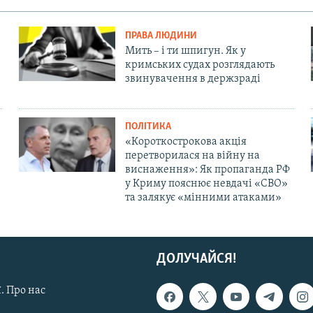
ПРАВА ЛЮДИНИ
Мить – і ти шпигун. Як у
кримських судах розглядають
звинувачення в держзраді
ПОЛІТИКА
«Короткострокова акція
перетворилася на війну на
виснаження»: Як пропаганда РФ
у Криму пояснює невдачі «СВО»
та залякує «мінними атаками»
ДОЛУЧАЙСЯ!
. Про нас