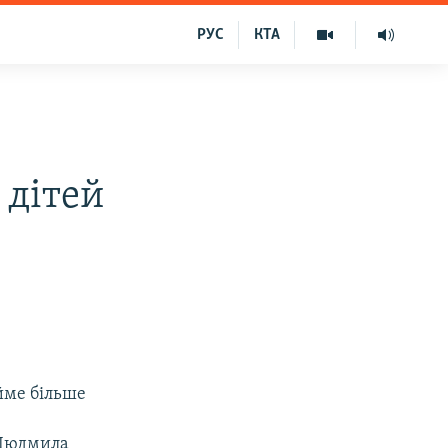
РУС
КТА
 дітей
йме більше
 Людмила