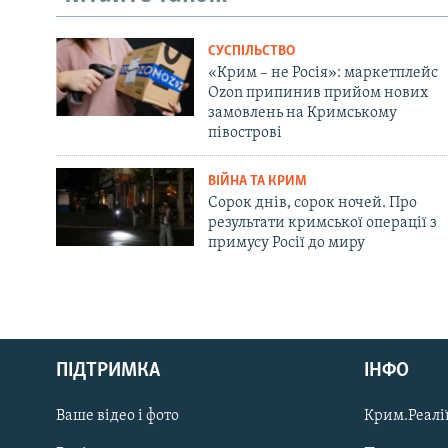
СУСПІЛЬСТВО
«Крим – не Росія»: маркетплейс
Ozon припинив прийом нових
замовлень на Кримському
півострові
ВІЙНА ТА КРИМ
Сорок днів, сорок ночей. Про
результати кримської операції з
примусу Росії до миру
Русский
Qırımtatar
ПІДТРИМКА
ІНФО
Ваше відео і фото
Крим.Реалії
ДОЛУЧАЙСЯ!