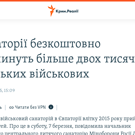
аторії безкоштовно
чинуть більше двох тисяч
ських військових
, 15:09
ь
Читати без VPN
ійськовий санаторій в Євпаторії влітку 2015 року при
тей. Про це в суботу, 7 березня, повідомила начальник
го центрального дитячого санаторію Міноборони Росії