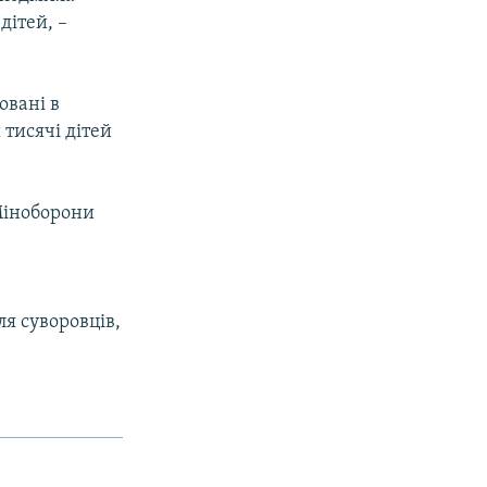
дітей, –
овані в
 тисячі дітей
 Міноборони
я суворовців,