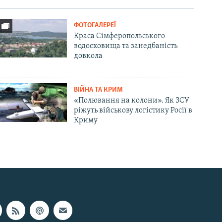
ФОТОГАЛЕРЕЇ
Краса Сімферопольського
водосховища та занедбаність
довкола
ВІЙНА ТА КРИМ
«Полювання на колони». Як ЗСУ
ріжуть військову логістику Росії в
Криму