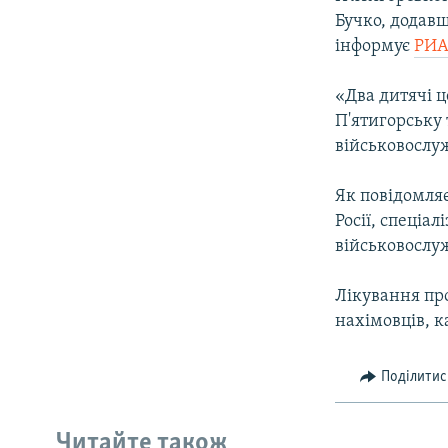
ВІДЕОУРОКИ «ELIFBE»
Бучко, додавш
СВІДЧЕННЯ ОКУПАЦІЇ
інформує
РИА
УКРАЇНСЬКА ПРОБЛЕМА КРИМУ
«Два дитячі ц
ІНФОГРАФІКА
П'ятигорську 
військовослуж
Як повідомляє
Росії, спеціа
військовослуж
Лікування пр
нахімовців, к
Поділитис
Читайте також