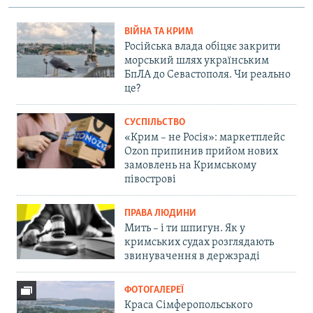
ВІЙНА ТА КРИМ
Російська влада обіцяє закрити
морський шлях українським
БпЛА до Севастополя. Чи реально
це?
СУСПІЛЬСТВО
«Крим – не Росія»: маркетплейс
Ozon припинив прийом нових
замовлень на Кримському
півострові
ПРАВА ЛЮДИНИ
Мить – і ти шпигун. Як у
кримських судах розглядають
звинувачення в держзраді
ФОТОГАЛЕРЕЇ
Краса Сімферопольського