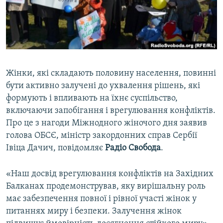
ВІДЕОУРОКИ «ELIFBE»
Русский
СВІДЧЕННЯ ОКУПАЦІЇ
Qırımtatar
УКРАЇНСЬКА ПРОБЛЕМА КРИМУ
ДОЛУЧАЙСЯ!
ІНФОГРАФІКА
Жінки, які складають половину населення, повинні
бути активно залучені до ухвалення рішень, які
формують і впливають на їхнє суспільство,
Усі сайти RFE/RL
включаючи запобігання і врегулювання конфліктів.
Про це з нагоди Міжнодного жіночого дня заявив
голова ОБСЄ, міністр закордонних справ Сербії
Івіца Дачич, повідомляє
Радіо Свобода
.
«Наш досвід врегулювання конфліктів на Західних
Балканах продемонстрував, яку вирішальну роль
має забезпечення повної і рівної участі жінок у
питаннях миру і безпеки. Залучення жінок