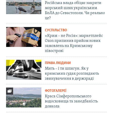
Російська влада обіцяє закрити
морський шлях українським
БпЛА до Севастополя. Чи реально
це?
СУСПІЛЬСТВО
«Крим – не Росія»: маркетплейс
Ozon припинив прийом нових
замовлень на Кримському
півострові
ПРАВА ЛЮДИНИ
Мить – і ти шпигун. Як у
кримських судах розглядають
звинувачення в держзраді
ФОТОГАЛЕРЕЇ
Краса Сімферопольського
водосховища та занедбаність
довкола