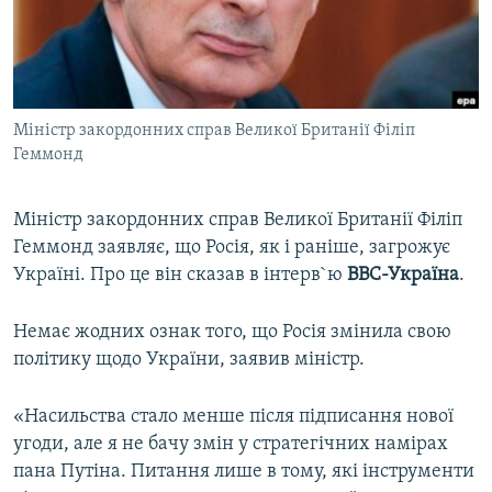
ВІДЕОУРОКИ «ELIFBE»
Русский
СВІДЧЕННЯ ОКУПАЦІЇ
Qırımtatar
УКРАЇНСЬКА ПРОБЛЕМА КРИМУ
Міністр закордонних справ Великої Британії Філіп
ДОЛУЧАЙСЯ!
ІНФОГРАФІКА
Геммонд
Міністр закордонних справ Великої Британії Філіп
Усі сайти RFE/RL
Геммонд заявляє, що Росія, як і раніше, загрожує
Україні. Про це він сказав в інтерв`ю
ВВС-Україна
.
Немає жодних ознак того, що Росія змінила свою
політику щодо України, заявив міністр.
«Насильства стало менше після підписання нової
угоди, але я не бачу змін у стратегічних намірах
пана Путіна. Питання лише в тому, які інструменти