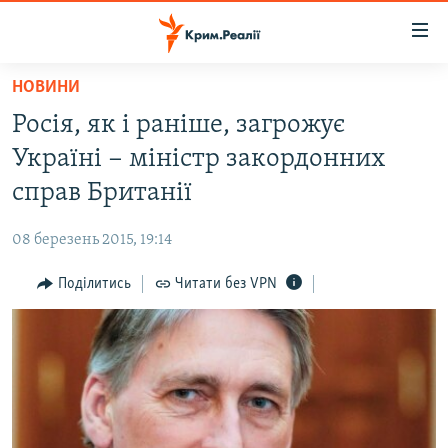
Доступність
посилання
Перейти
НОВИНИ
до
НОВИНИ
Росія, як і раніше, загрожує
основного
ВОДА.КРИМ
матеріалу
Україні − міністр закордонних
ВІДЕО ТА ФОТО
Перейти
справ Британії
до
ПОЛІТИКА
основної
08 березень 2015, 19:14
БЛОГИ
навігації
Перейти
Поділитись
Читати без VPN
ПОГЛЯД
до
ІНТЕРВ'Ю
пошуку
ВСЕ ЗА ДЕНЬ
СПЕЦПРОЕКТИ
ЯК ОБІЙТИ БЛОКУВАННЯ
ДЕПОРТАЦІЯ