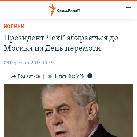
Доступність
посилання
Перейти
НОВИНИ
до
НОВИНИ
Президент Чехії збирається до
основного
ВОДА.КРИМ
матеріалу
Москви на День перемоги
ВІДЕО ТА ФОТО
Перейти
до
09 березень 2015, 10:49
ПОЛІТИКА
основної
БЛОГИ
Поділитись
Читати без VPN
навігації
Перейти
ПОГЛЯД
до
ІНТЕРВ'Ю
пошуку
ВСЕ ЗА ДЕНЬ
СПЕЦПРОЕКТИ
ЯК ОБІЙТИ БЛОКУВАННЯ
ДЕПОРТАЦІЯ