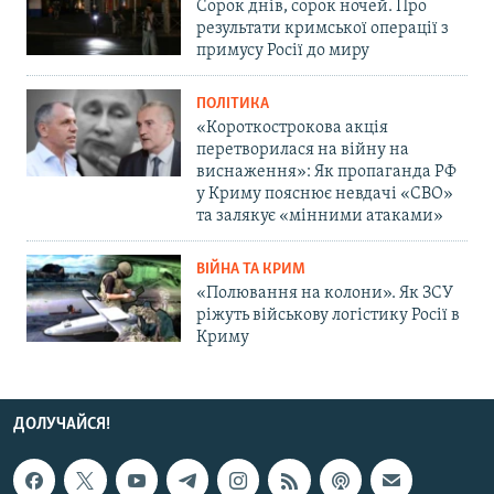
Сорок днів, сорок ночей. Про
результати кримської операції з
примусу Росії до миру
ПОЛІТИКА
«Короткострокова акція
перетворилася на війну на
виснаження»: Як пропаганда РФ
у Криму пояснює невдачі «СВО»
та залякує «мінними атаками»
ВІЙНА ТА КРИМ
«Полювання на колони». Як ЗСУ
ріжуть військову логістику Росії в
Криму
ДОЛУЧАЙСЯ!