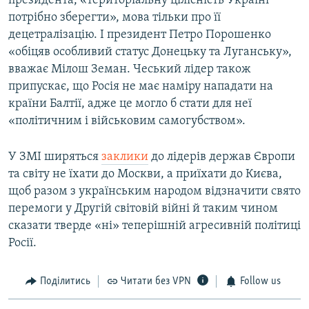
президента, «територіальну цілісність Україні
потрібно зберегти», мова тільки про її
децетралізацію. І президент Петро Порошенко
«обіцяв особливий статус Донецьку та Луганську»,
вважає Мілош Земан. Чеський лідер також
припускає, що Росія не має наміру нападати на
країни Балтії, адже це могло б стати для неї
«політичним і військовим самогубством».
У ЗМІ ширяться
заклики
до лідерів держав Європи
та світу не їхати до Москви, а приїхати до Києва,
щоб разом з українським народом відзначити cвято
перемоги у Другій світовій війні й таким чином
сказати тверде «ні» теперішній агресивній політиці
Росії.
Поділитись
Читати без VPN
Follow us