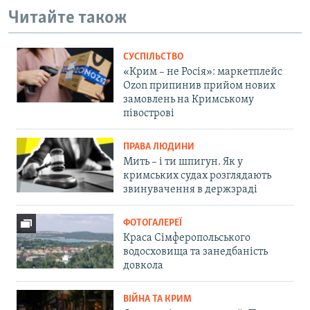
Читайте також
СУСПІЛЬСТВО
«Крим – не Росія»: маркетплейс
Ozon припинив прийом нових
замовлень на Кримському
півострові
ПРАВА ЛЮДИНИ
Мить – і ти шпигун. Як у
кримських судах розглядають
звинувачення в держзраді
ФОТОГАЛЕРЕЇ
Краса Сімферопольського
водосховища та занедбаність
довкола
ВІЙНА ТА КРИМ