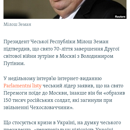
ВІДЕОУРОКИ «ELIFBE»
Русский
СВІДЧЕННЯ ОКУПАЦІЇ
Qırımtatar
Мілош Земан
УКРАЇНСЬКА ПРОБЛЕМА КРИМУ
ДОЛУЧАЙСЯ!
ІНФОГРАФІКА
Президент Чеської Республіки Мілош Земан
підтвердив, що свято 70-ліття завершення Другої
світової війни зутріне в Москві з Володимиром
Усі сайти RFE/RL
Путіним.
У недільному інтерв’ю інтернет-виданню
Parlamentní listy
чеський лідер заявив, що на свято
Перемоги поїде до Москви, інакше він би «образив
150 тисяч російських солдат, які загинули при
звільненні Чехословаччини».
Що стосується кризи в Україні, на думку чеського