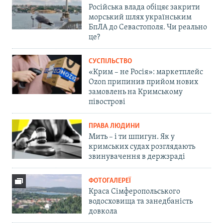
Російська влада обіцяє закрити
морський шлях українським
БпЛА до Севастополя. Чи реально
це?
СУСПІЛЬСТВО
«Крим – не Росія»: маркетплейс
Ozon припинив прийом нових
замовлень на Кримському
півострові
ПРАВА ЛЮДИНИ
Мить – і ти шпигун. Як у
кримських судах розглядають
звинувачення в держзраді
ФОТОГАЛЕРЕЇ
Краса Сімферопольського
водосховища та занедбаність
довкола