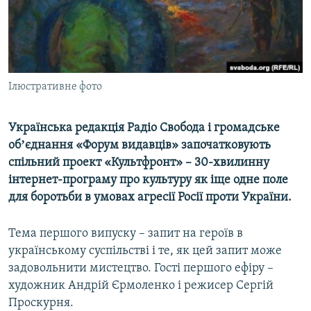
ВІДЕОУРОКИ «ELIFBE»
Русский
СВІДЧЕННЯ ОКУПАЦІЇ
Qırımtatar
УКРАЇНСЬКА ПРОБЛЕМА КРИМУ
ДОЛУЧАЙСЯ!
Ілюстративне фото
ІНФОГРАФІКА
Українська редакція Радіо Свобода і громадське
обʼєднання «Форум видавців» започатковують
Усі сайти RFE/RL
спільний проект «Культфронт» – 30-хвилинну
інтернет-програму про культуру як іще одне поле
для боротьби в умовах агресії Росії проти України.
Тема першого випуску – запит на героїв в
українському суспільстві і те, як цей запит може
задовольнити мистецтво. Гості першого ефіру –
художник Андрій Єрмоленко і режисер Сергій
Проскурня.