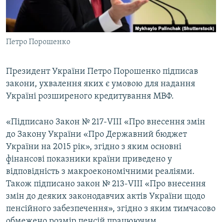
ВІДЕОУРОКИ «ELIFBE»
Русский
СВІДЧЕННЯ ОКУПАЦІЇ
Qırımtatar
Петро Порошенко
УКРАЇНСЬКА ПРОБЛЕМА КРИМУ
ДОЛУЧАЙСЯ!
ІНФОГРАФІКА
Президент України Петро Порошенко підписав
закони, ухвалення яких є умовою для надання
Україні розширеного кредитування МВФ.
Усі сайти RFE/RL
«Підписано Закон № 217-VIII «Про внесення змін
до Закону України «Про Державний бюджет
України на 2015 рік», згідно з яким основні
фінансові показники країни приведено у
відповідність з макроекономічними реаліями.
Також підписано закон № 213-VIII «Про внесення
змін до деяких законодавчих актів України щодо
пенсійного забезпечення», згідно з яким тимчасово
обмежено розмір пенсій працюючим