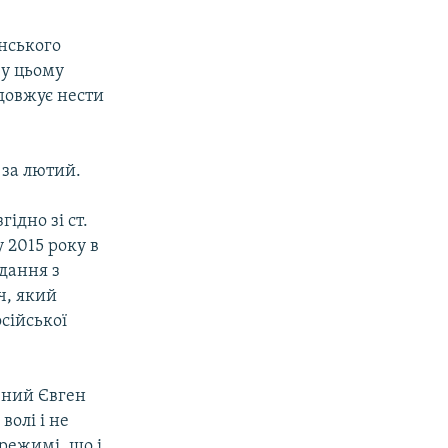
нського
 у цьому
одовжує нести
 за лютий.
ідно зі ст.
 2015 року в
ідання з
ч, який
сійської
ений Євген
волі і не
 режимі, що і