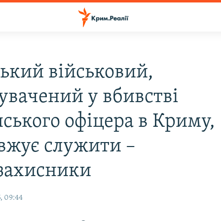
ський військовий,
увачений у вбивстві
нського офіцера в Криму,
вжує служити –
захисники
, 09:44