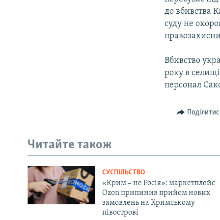
до вбивства К
суду не охоро
правозахисни
Вбивство укра
року в селищ
персонал Сакс
Поділитис
Читайте також
СУСПІЛЬСТВО
«Крим – не Росія»: маркетплейс
Ozon припинив прийом нових
замовлень на Кримському
півострові