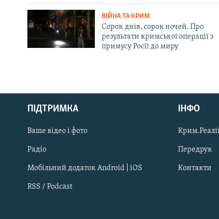
ВІЙНА ТА КРИМ
Сорок днів, сорок ночей. Про
результати кримської операції з
примусу Росії до миру
Русский
Qırımtatar
ПІДТРИМКА
ІНФО
Ваше відео і фото
Крим.Реалії
ДОЛУЧАЙСЯ!
Радіо
Передрук
Мобільний додаток Android | iOS
Контакти
RSS / Podcast
Усі сайти RFE/RL