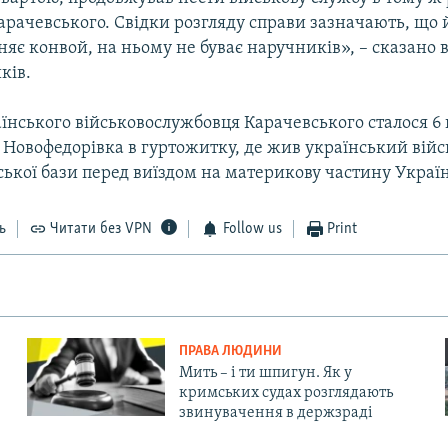
арачевського. Свідки розгляду справи зазначають, що й
няє конвой, на ньому не буває наручників», – сказано в 
ків.
їнського військовослужбовця Карачевського сталося 6 
і Новофедорівка в гуртожитку, де жив український вій
ької бази перед виїздом на материкову частину Украї
ь
Читати без VPN
Follow us
Print
ПРАВА ЛЮДИНИ
Мить – і ти шпигун. Як у
кримських судах розглядають
звинувачення в держзраді