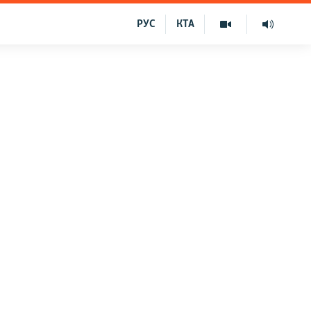
РУС
КТА