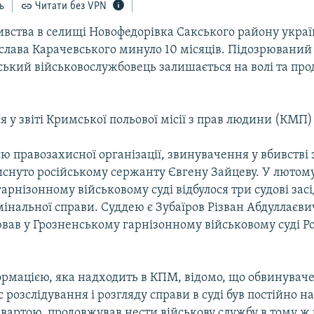
ь
Читати без VPN
ивства в селищі Новофедорівка Сакського району украї
слава Карачевського минуло 10 місяців. Підозрюваний
ський військовослужбовець залишається на волі та пр
я у звіті Кримської польової місії з прав людини (КМП)
ю правозахисної організації, звинувачення у вбивстві зг
виснуто російському сержанту Євгену Зайцеву. У лютому
рнізонному військовому суді відбулося три судові зас
інальної справи. Суддею є Зубаїров Різван Абдуллаєви
вав у Грозненському гарнізонному військовому суді Ро
формацією, яка надходить в КПМ, відомо, що обвинувач
 розслідування і розгляду справи в суді був постійно на 
 вартою, продовжував нести військову службу в тому ж