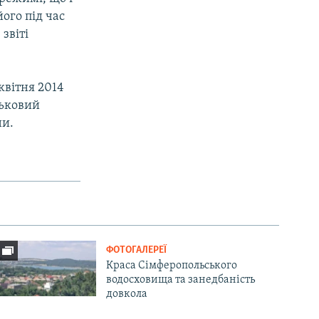
ого під час
звіті
квітня 2014
ськовий
ни.
ФОТОГАЛЕРЕЇ
Краса Сімферопольського
водосховища та занедбаність
довкола