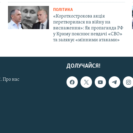
ПОЛІТИКА
«Короткострокова акція
перетворилася на війну на
виснаження»: Як пропаганда РФ
у Криму пояснює невдачі «СВО»
та залякує «мінними атаками»
ДОЛУЧАЙСЯ!
. Про нас