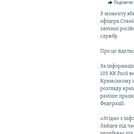
ВІДЕОУРОКИ «ELIFBE»
Поділитис
СВІДЧЕННЯ ОКУПАЦІЇ
З моменту вб
офіцера Стані
УКРАЇНСЬКА ПРОБЛЕМА КРИМУ
злочині росій
ІНФОГРАФІКА
службу.
Про це йдетьс
За інформаціє
105 КК Росії 
Кримському га
розгляду крим
раніше працю
Федерації.
«Згідно з ін
Зайцев під час
перебуває під