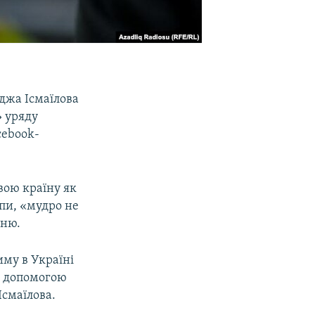
джа Ісмаїлова
» уряду
cebook-
вою країну як
пи, «мудро не
нню.
иму в Україні
а допомогою
Ісмаїлова.