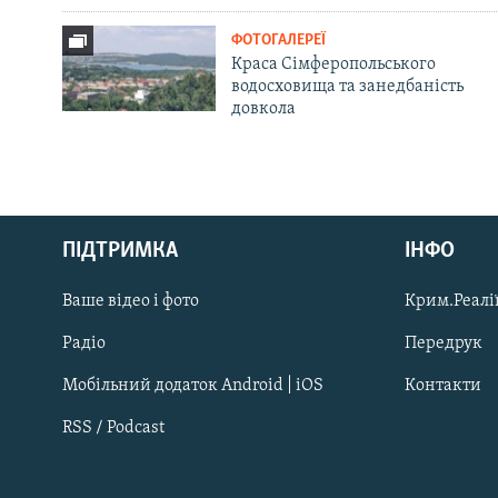
ФОТОГАЛЕРЕЇ
Краса Сімферопольського
водосховища та занедбаність
довкола
Русский
ПІДТРИМКА
ІНФО
Qırımtatar
Ваше відео і фото
Крим.Реалії
ДОЛУЧАЙСЯ!
Радіо
Передрук
Мобільний додаток Android | iOS
Контакти
RSS / Podcast
Усі сайти RFE/RL