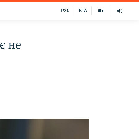
РУС
КТА
є не