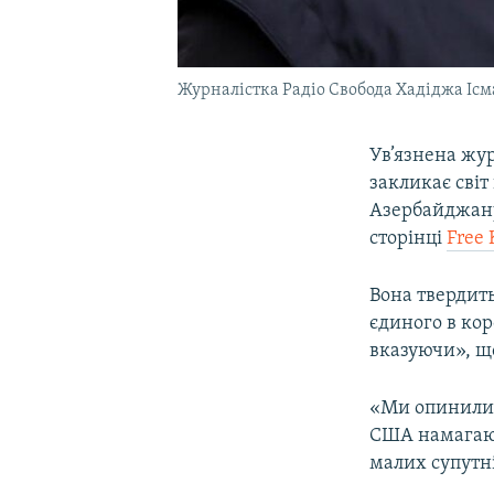
Журналістка Радіо Свобода Хадіджа Ісм
Ув’язнена жу
закликає світ
Азербайджану.
сторінці
Free 
Вона твердит
єдиного в кор
вказуючи», щ
«Ми опинилися
США намагают
малих супутні