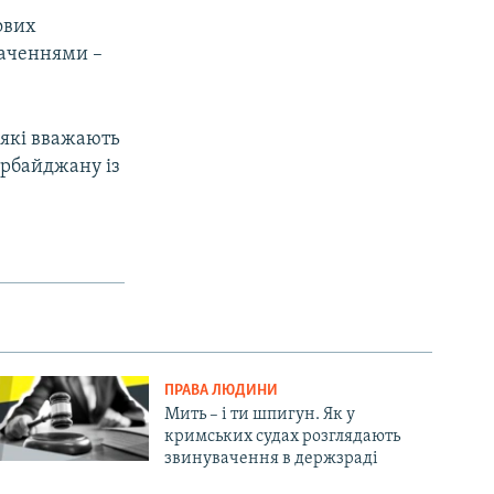
ових
ваченнями –
 які вважають
ербайджану із
ПРАВА ЛЮДИНИ
Мить – і ти шпигун. Як у
кримських судах розглядають
звинувачення в держзраді