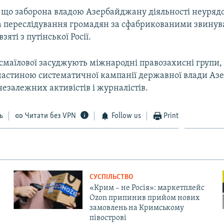
, що заборона владою Азербайджану діяльності неуряд
та переслідування громадян за сфабрикованими звину
зяті з путінської Росії.
смаїлової засуджують міжнародні правозахисні групи,
я частиною систематичної кампанії державної влади Аз
езалежних активістів і журналістів.
ь
Читати без VPN
Follow us
Print
СУСПІЛЬСТВО
«Крим – не Росія»: маркетплейс
Ozon припинив прийом нових
замовлень на Кримському
півострові