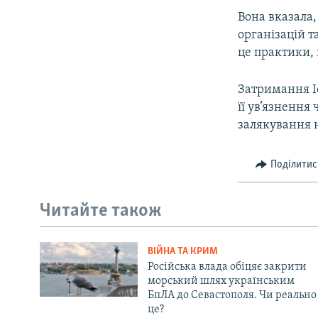
Вона вказала
організацій 
це практики, в
Затримання І
її ув’язненн
залякування н
Поділитис
Читайте також
ВІЙНА ТА КРИМ
Російська влада обіцяє закрити
морський шлях українським
БпЛА до Севастополя. Чи реально
це?