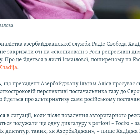
аїлова
рналістка азербайджанської служби Радіо Свобода Хаді
 не закривати очі на «скопійовані з Росії репресивні дії
 Про це йдеться в листі Ісмаїлової, поширеному на Fa
Khadija
.
ь, що президент Азербайджану Ільгам Алієв просуває с
откостроковій перспективі постачальника газу до Євро
о йдеться про альтернативу саме російському постача
 в ситуації, коли після повалення авторитарного реж
ься подужати ще одну диктатуру в регіоні – Росію – з
х диктатур, таких, як Азербайджан», – пише Хадіджа 