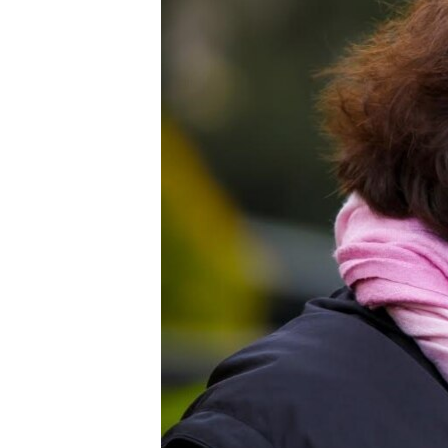
ВІДЕОУРОКИ «ELIFBE»
СВІДЧЕННЯ ОКУПАЦІЇ
УКРАЇНСЬКА ПРОБЛЕМА КРИМУ
ІНФОГРАФІКА