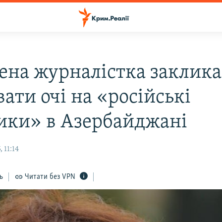
нена журналістка заклика
ати очі на «російські
ики» в Азербайджані
 11:14
ь
Читати без VPN