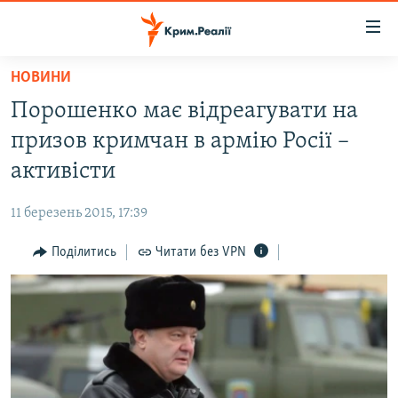
Доступність
посилання
Перейти
НОВИНИ
до
НОВИНИ
Порошенко має відреагувати на
основного
ВОДА.КРИМ
матеріалу
призов кримчан в армію Росії –
ВІДЕО ТА ФОТО
Перейти
активісти
до
ПОЛІТИКА
основної
11 березень 2015, 17:39
БЛОГИ
навігації
Перейти
Поділитись
Читати без VPN
ПОГЛЯД
до
ІНТЕРВ'Ю
пошуку
ВСЕ ЗА ДЕНЬ
СПЕЦПРОЕКТИ
ЯК ОБІЙТИ БЛОКУВАННЯ
ДЕПОРТАЦІЯ