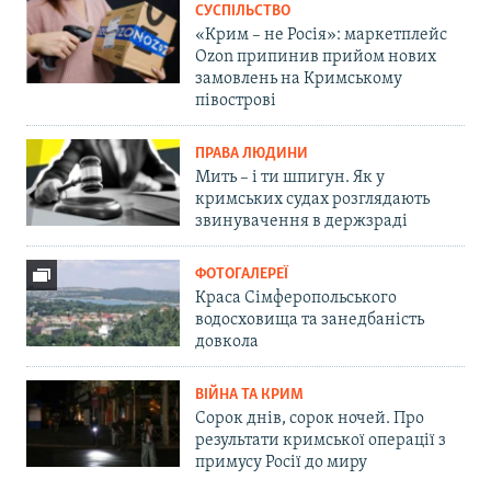
СУСПІЛЬСТВО
«Крим – не Росія»: маркетплейс
Ozon припинив прийом нових
замовлень на Кримському
півострові
ПРАВА ЛЮДИНИ
Мить – і ти шпигун. Як у
кримських судах розглядають
звинувачення в держзраді
ФОТОГАЛЕРЕЇ
Краса Сімферопольського
водосховища та занедбаність
довкола
ВІЙНА ТА КРИМ
Сорок днів, сорок ночей. Про
результати кримської операції з
примусу Росії до миру