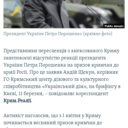
ВІДЕОУРОКИ «ELIFBE»
Русский
СВІДЧЕННЯ ОКУПАЦІЇ
Qırımtatar
УКРАЇНСЬКА ПРОБЛЕМА КРИМУ
Президент України Петро Порошенко (архівне фото)
ДОЛУЧАЙСЯ!
ІНФОГРАФІКА
Представники пересленців з анексованого Криму
занепокоєні відсутністю реакції президента
Усі сайти RFE/RL
України Петра Порошенка на призов кримчан до
армії Росії. ​Про це заявив Андій Щекун, керівник
ГО Кримський центр ділового та культурного
співробітництва «Український дім», на брифінгу в
Києві, 11 березня, – повідомляє кореспондент
Крим.Реалії.
Активіст наголосив, що з 1 квітня у Криму
починається весняний призов кримчан до