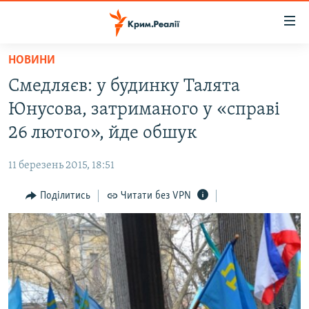
Доступність
посилання
Перейти
НОВИНИ
до
НОВИНИ
Смедляєв: у будинку Талята
основного
ВОДА.КРИМ
матеріалу
Юнусова, затриманого у «справі
ВІДЕО ТА ФОТО
Перейти
26 лютого», йде обшук
до
ПОЛІТИКА
основної
11 березень 2015, 18:51
БЛОГИ
навігації
Перейти
Поділитись
Читати без VPN
ПОГЛЯД
до
ІНТЕРВ'Ю
пошуку
ВСЕ ЗА ДЕНЬ
СПЕЦПРОЕКТИ
ЯК ОБІЙТИ БЛОКУВАННЯ
ДЕПОРТАЦІЯ