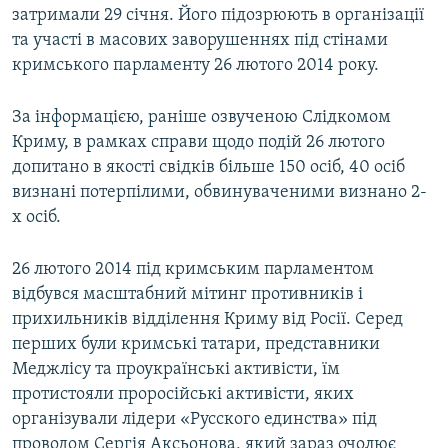
затримали 29 січня. Його підозрюють в організації
та участі в масових заворушеннях під стінами
кримського парламенту 26 лютого 2014 року.
За інформацією, раніше озвученою Слідкомом
Криму, в рамках справи щодо подій 26 лютого
допитано в якості свідків більше 150 осіб, 40 осіб
визнані потерпілими, обвинуваченими визнано 2-
х осіб.
26 лютого 2014 під кримським парламентом
відбувся масштабний мітинг противників і
прихильників відділення Криму від Росії. Серед
перших були кримські татари, представники
Меджлісу та проукраїнські активісти, їм
протистояли проросійські активісти, яких
організували лідери «Русского единства» під
проводом Сергія Аксьонова, який зараз очолює