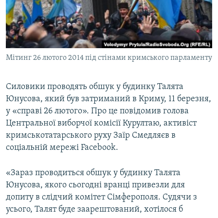
ВІДЕОУРОКИ «ELIFBE»
Русский
СВІДЧЕННЯ ОКУПАЦІЇ
Qırımtatar
УКРАЇНСЬКА ПРОБЛЕМА КРИМУ
Мітинг 26 лютого 2014 під стінами кримського парламенту
ДОЛУЧАЙСЯ!
ІНФОГРАФІКА
Силовики проводять обшук у будинку Талята
Юнусова, який був затриманий в Криму, 11 березня,
Усі сайти RFE/RL
у «справі 26 лютого». Про це повідомив голова
Центральної виборчої комісії Курултаю, активіст
кримськотатарського руху Заїр Смедляєв в
соціальній мережі Facebook.
«Зараз проводиться обшук у будинку Талята
Юнусова, якого сьогодні вранці привезли для
допиту в слідчий комітет Сімферополя. Судячи з
усього, Талят буде заарештований, хотілося б