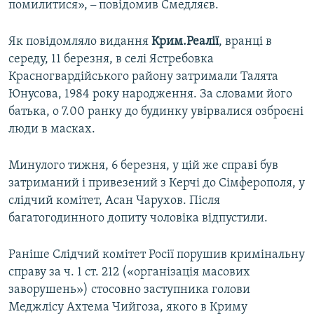
помилитися»,
–
повідомив Смедляєв.
Як повідомляло видання
Крим.Реалії
, вранці в
середу, 11 березня, в селі Ястребовка
Красногвардійського району затримали Талята
Юнусова, 1984 року народження. За словами його
батька, о 7.00 ранку до будинку увірвалися озброєні
люди в масках.
Минулого тижня, 6 березня, у цій же справі був
затриманий і привезений з Керчі до Сімферополя, у
слідчий комітет, Асан Чарухов. Після
багатогодинного допиту чоловіка відпустили.
Раніше Слідчий комітет Росії порушив кримінальну
справу за ч. 1 ст. 212 («організація масових
заворушень») стосовно заступника голови
Меджлісу Ахтема Чийгоза, якого в Криму