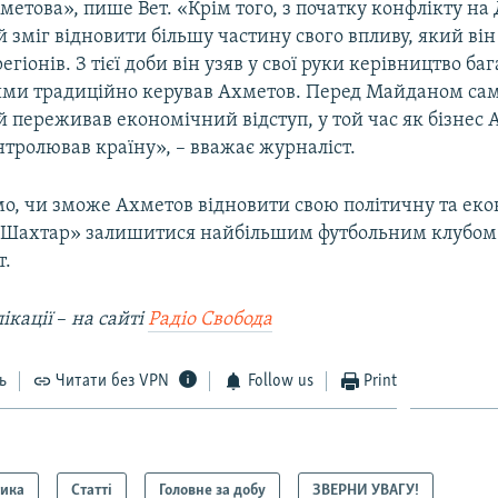
това», пише Вет. «Крім того, з початку конфлікту на 
зміг відновити більшу частину свого впливу, який він
егіонів. З тієї доби він узяв у свої руки керівництво ба
ими традиційно керував Ахметов. Перед Майданом са
 переживав економічний відступ, у той час як бізнес 
нтролював країну», – вважає журналіст.
мо, чи зможе Ахметов відновити свою політичну та еко
«Шахтар» залишитися найбільшим футбольним клубом
т.
ікації
–
на сайті
Радіо Свобода
ь
Читати без VPN
Follow us
Print
тика
Статті
Головне за добу
ЗВЕРНИ УВАГУ!