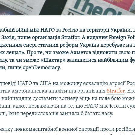
абній війні між НАТО та Росією на території України,
, Захід, пише організація
Stratfor
. А видання
Foreign
Pol
адженням енергетичних реформ Україна перебуває на ш
их лещат». Про те, чи зможе Ахметов відновити свою п
илу, та чи зможе «Шахтар» залишитися найбільшим ф
ни, пише
openDemocracy
.
дповіді НАТО та США на можливу ескалацію агресії Росі
атна американська аналітична організація
Stratfor
. Ек
 найшвидше доставити вогневу міць на поле бою можн
ації, адже, незважаючи на те, що НАТО має істотні су
опі, їхня передислокація зайняла б багато часу.
очатку повномасштабної воєнної операції проти російс