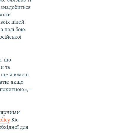
ме близько 11
 знадобиться
 може
воїх цілей.
а полі бою.
осійської
є, що
ми та
 ще й власні
вати: якщо
непохитною», –
улярними
olicy
Кіс
бхідної для