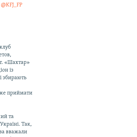
.
@KFJ_FP
 клуб
етов,
т. «Шахтар»
іон із
і збирають
може приймати
ний та
Україні. Так,
ова вважали