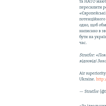
та НАТО мают
пересилити рос
«Європейські 
потенційного
одно, щоб обм
написано в зв
бути на укра
час.
Stratfor
: «Пов
відповіді Зах
Air superiorit
Ukraine.
http
— Stratfor (@