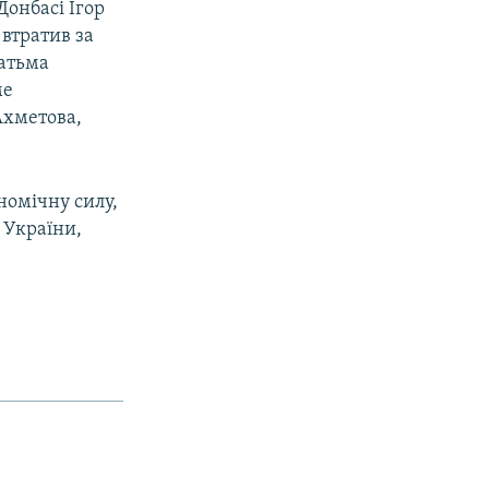
Донбасі Ігор
 втратив за
гатьма
ме
Ахметова,
номічну силу,
 України,