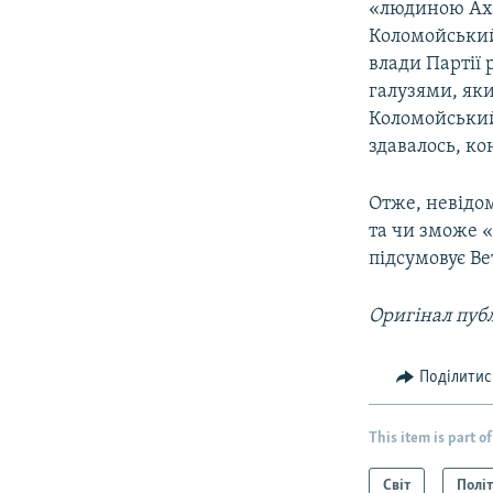
«людиною Ахме
Коломойський 
влади Партії р
галузями, як
Коломойський
здавалось, ко
Отже, невідо
та чи зможе 
підсумовує Ве
Оригінал публ
Поділитис
This item is part of
Світ
Полі