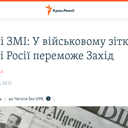
і ЗМІ: У військовому зіт
і Росії переможе Захід
ка
, 22:11
ь
Читати без VPN