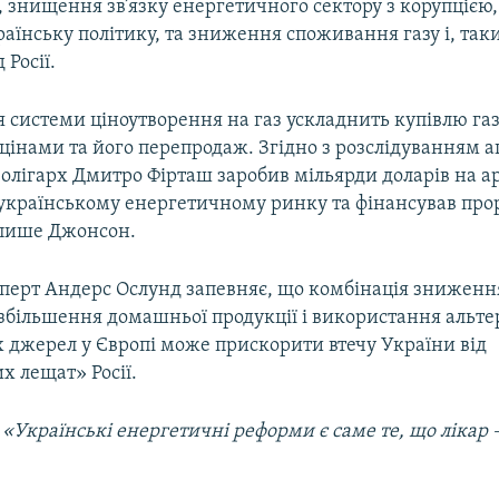
, знищення зв’язку енергетичного сектору з корупцією
аїнську політику, та зниження споживання газу і, та
 Росії.
 системи ціноутворення на газ ускладнить купівлю газ
нами та його перепродаж. Згідно з розслідуванням аг
, олігарх Дмитро Фірташ заробив мільярди доларів на 
 українському енергетичному ринку та фінансував про
– пише Джонсон.
ксперт Андерс Ослунд запевняє, що комбінація зниженн
збільшення домашньої продукції і використання альт
 джерел у Європі може прискорити втечу України від
х лещат» Росії.
: «Українські енергетичні реформи є саме те, що лікар 