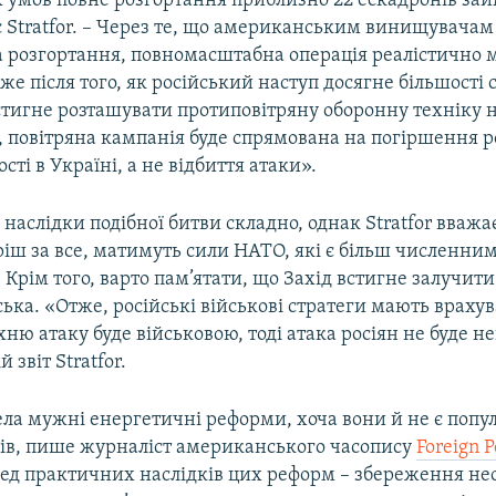
 умов повне розгортання приблизно 22 ескадронів зай
є Stratfor. – Через те, що американським винищувачам
на розгортання, повномасштабна операція реалістично
же після того, як російський наступ досягне більшості с
встигне розташувати протиповітряну оборонну техніку н
 повітряна кампанія буде спрямована на погіршення р
сті в Україні, а не відбиття атаки».
наслідки подібної битви складно, однак Stratfor вважа
ріш за все, матимуть сили НАТО, які є більш численни
Крім того, варто пам’ятати, що Захід встигне залучити
ська. «Отже, російські військові стратеги мають враху
їхню атаку буде військовою, тоді атака росіян не буде 
й звіт Stratfor.
ела мужні енергетичні реформи, хоча вони й не є поп
ців, пише журналіст американського часопису
Foreign P
ед практичних наслідків цих реформ – збереження нео