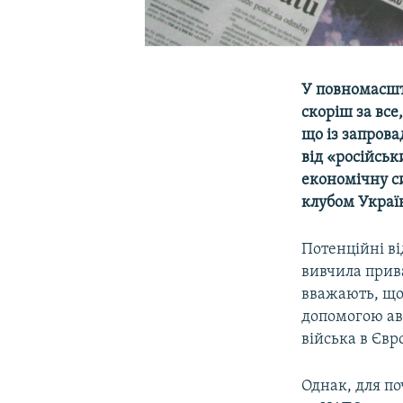
У повномасшт
скоріш за все
що із запров
від «російськ
економічну с
клубом Украї
Потенційні ві
вивчила прив
вважають, що
допомогою аві
війська в Євр
Однак, для п