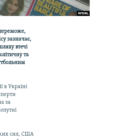
 переможе,
icy
зазначає,
ляху втечі
олітичну та
утбольним
ї в Україні
сперти
а за
хопутні
ьких сил, США