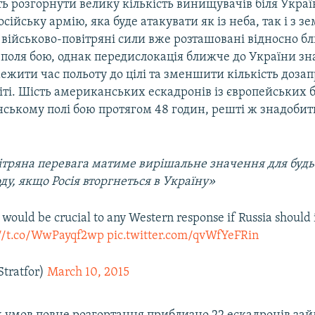
ь розгорнути велику кількість винищувачів біля Украї
ійську армію, яка буде атакувати як із неба, так і з зе
військово-повітряні сили вже розташовані відносно бл
 поля бою, однак передислокація ближче до України зн
ежити час польоту до цілі та зменшити кількість дозап
іті. Шість американських ескадронів із європейських 
їнському полі бою протягом 48 годин, решті ж знадоби
ітряна перевага матиме вирішальне значення для будь
оду, якщо Росія вторгнеться в Україну»
y would be crucial to any Western response if Russia should
://t.co/WwPayqf2wp
pic.twitter.com/qvWfYeFRin
Stratfor)
March 10, 2015