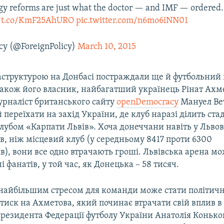
gy reforms are just what the doctor — and IMF — ordered
//t.co/KmF25AhURO
pic.twitter.com/n6mo6iNN01
icy (@ForeignPolicy)
March 10, 2015
раструктурою на Донбасі постраждали ще й футбольний
також його власник, найбагатший українець Рінат Ахм
урналіст британського сайту
openDemocracy
Мануел Ве
переїхати на захід України, де клуб наразі ділить стад
лубом «Карпати Львів». Хоча донеччани навіть у Львов
в, ніж місцевий клуб (у середньому 8417 проти 6300
в), вони все одно втрачають гроші. Львівська арена 
і фанатів, у той час, як Донецька – 58 тисяч.
 найбільшим стресом для команди може стати політич
иск на Ахметова, який починає втрачати свій вплив в 
резидента Федерації футболу України Анатолія Коньк