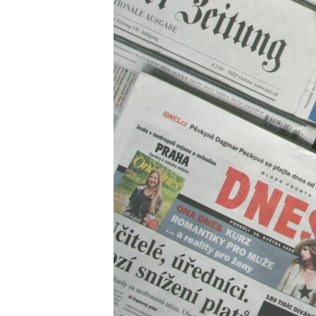
ВІДЕОУРОКИ «ELIFBE»
СВІДЧЕННЯ ОКУПАЦІЇ
УКРАЇНСЬКА ПРОБЛЕМА КРИМУ
ІНФОГРАФІКА