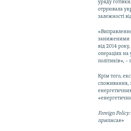
уряду готівки
отруювала укр
залежності від
«Виправлення
заниженими ці
від 2014 року
операціях на
політиків», 
Крім того, е
споживання, 
енергетичних
«енергетични
Foreign
Policy
приписав»