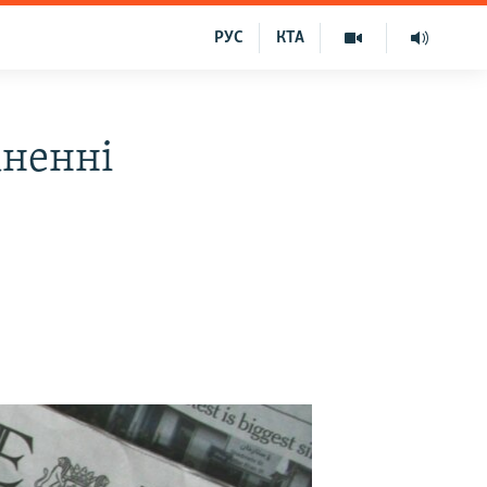
РУС
КТА
кненні