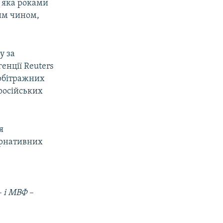
, яка роками
ким чином,
у за
енції Reuters
арбітражних
російських
я
ернативних
– і МВФ –