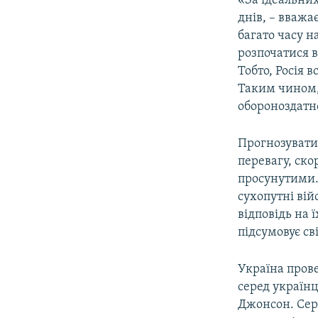
«За ідеальних
днів, – вважа
багато часу 
розпочатися в
Тобто, Росія 
Таким чином,
обороноздатно
Прогнозувати 
перевагу, ско
просунутими. 
сухопутні вій
відповідь на 
підсумовує сві
Україна пров
серед україн
Джонсон. Сер