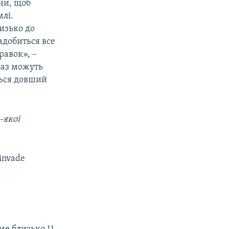
ни, щоб
млі.
изько до
адобиться все
равок», –
баз можуть
ться довший
-якої
 invade