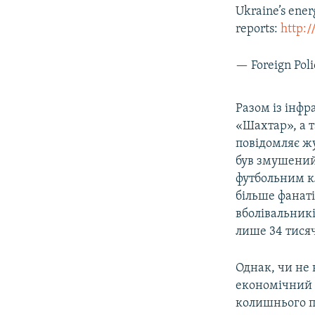
Ukraine’s ener
reports:
http:
— Foreign Pol
Разом із інф
«Шахтар», а 
повідомляє ж
був змушений 
футбольним к
більше фанаті
вболівальникі
лише 34 тисяч
Однак, чи не
економічний т
колишнього п