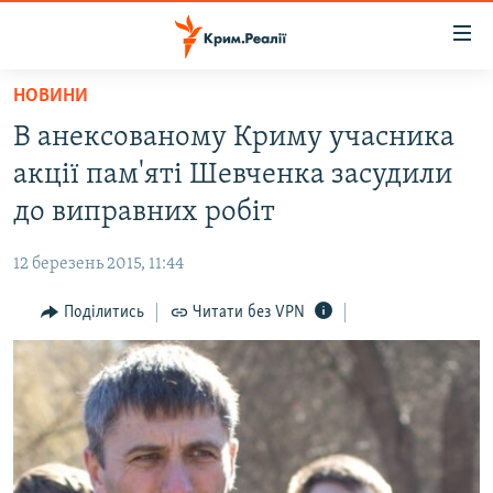
Доступність
посилання
Перейти
НОВИНИ
до
НОВИНИ
В анексованому Криму учасника
основного
ВОДА.КРИМ
матеріалу
акції пам'яті Шевченка засудили
ВІДЕО ТА ФОТО
Перейти
до виправних робіт
до
ПОЛІТИКА
основної
12 березень 2015, 11:44
БЛОГИ
навігації
Перейти
Поділитись
Читати без VPN
ПОГЛЯД
до
ІНТЕРВ'Ю
пошуку
ВСЕ ЗА ДЕНЬ
СПЕЦПРОЕКТИ
ЯК ОБІЙТИ БЛОКУВАННЯ
ДЕПОРТАЦІЯ