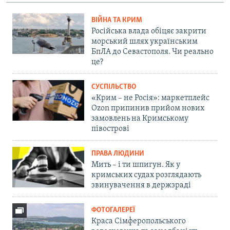
ВІЙНА ТА КРИМ
Російська влада обіцяє закрити
морський шлях українським
БпЛА до Севастополя. Чи реально
це?
СУСПІЛЬСТВО
«Крим – не Росія»: маркетплейс
Ozon припинив прийом нових
замовлень на Кримському
півострові
ПРАВА ЛЮДИНИ
Мить – і ти шпигун. Як у
кримських судах розглядають
звинувачення в держзраді
ФОТОГАЛЕРЕЇ
Краса Сімферопольського