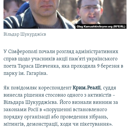
ВІДЕОУРОКИ «ELIFBE»
Русский
СВІДЧЕННЯ ОКУПАЦІЇ
Qırımtatar
УКРАЇНСЬКА ПРОБЛЕМА КРИМУ
Вільдар Шукурджієв
ДОЛУЧАЙСЯ!
ІНФОГРАФІКА
У Сімферополі почали розгляд адміністративних
справ щодо учасників акції пам'яті українського
Усі сайти RFE/RL
поета Тараса Шевченка, яка проходила 9 березня в
парку ім. Гагаріна.
Як повідомляє кореспондент
Крим.Реалії
, суддя
винесла рішення стосовно одного з активістів –
Вільдара Шукурджієва. Його визнали винним за
законами Росії в «порушенні встановленого
порядку організації або проведення зібрань,
мітингів, демонстрації, ходи чи пікетування».