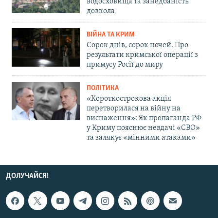
водосховища та занедбаність
довкола
ВІЙНА ТА КРИМ
Сорок днів, сорок ночей. Про
результати кримської операції з
примусу Росії до миру
ПОЛІТИКА
«Короткострокова акція
перетворилася на війну на
виснаження»: Як пропаганда РФ
у Криму пояснює невдачі «СВО»
та залякує «мінними атаками»
ДОЛУЧАЙСЯ!