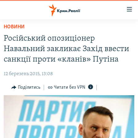
Доступність
посилання
Перейти
НОВИНИ
до
НОВИНИ
Російський опозиціонер
основного
ВОДА.КРИМ
матеріалу
Навальний закликає Захід ввести
ВІДЕО ТА ФОТО
Перейти
санкції проти «кланів» Путіна
до
ПОЛІТИКА
основної
12 березень 2015, 13:08
БЛОГИ
навігації
Перейти
Поділитись
Читати без VPN
ПОГЛЯД
до
ІНТЕРВ'Ю
пошуку
ВСЕ ЗА ДЕНЬ
СПЕЦПРОЕКТИ
ЯК ОБІЙТИ БЛОКУВАННЯ
ДЕПОРТАЦІЯ