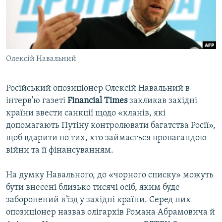
ВІДЕОУРОКИ «ELIFBE»
Русский
СВІДЧЕННЯ ОКУПАЦІЇ
Qırımtatar
УКРАЇНСЬКА ПРОБЛЕМА КРИМУ
Олексій Навальний
ДОЛУЧАЙСЯ!
ІНФОГРАФІКА
Російський опозиціонер Олексій Навальний в
інтерв'ю газеті
Financial Times
закликав західні
Усі сайти RFE/RL
країни ввести санкції щодо «кланів, які
допомагають Путіну контролювати багатства Росії»,
щоб вдарити по тих, хто займається пропагандою
війни та її фінансуванням.
На думку Навального, до «чорного списку» можуть
бути внесені близько тисячі осіб, яким буде
заборонений в'їзд у західні країни. Серед них
опозиціонер назвав олігархів Романа Абрамовича й