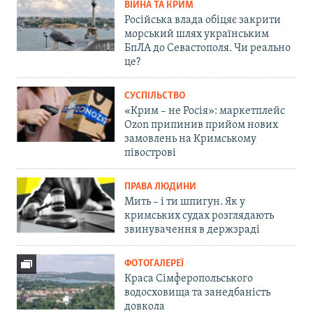
ВІЙНА ТА КРИМ
Російська влада обіцяє закрити
морський шлях українським
БпЛА до Севастополя. Чи реально
це?
СУСПІЛЬСТВО
«Крим – не Росія»: маркетплейс
Ozon припинив прийом нових
замовлень на Кримському
півострові
ПРАВА ЛЮДИНИ
Мить – і ти шпигун. Як у
кримських судах розглядають
звинувачення в держзраді
ФОТОГАЛЕРЕЇ
Краса Сімферопольського
водосховища та занедбаність
довкола