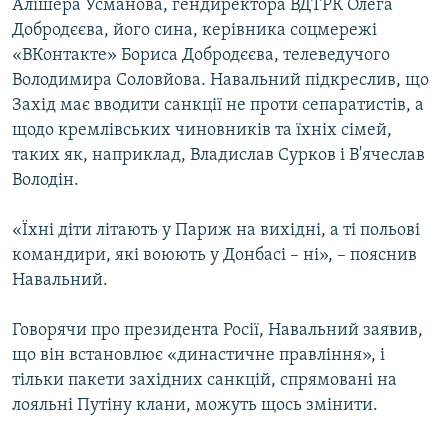
Алішера Усманова, гендиректора ВДТРК Олега
Добродєєва, його сина, керівника соцмережі
«ВКонтакте» Бориса Добродєєва, телеведучого
Володимира Соловйова. Навальний підкреслив, що
Захід має вводити санкції не проти сепаратистів, а
щодо кремлівських чиновників та їхніх сімей,
таких як, наприклад, Владислав Сурков і В'ячеслав
Володін.
«Їхні діти літають у Париж на вихідні, а ті польові
командири, які воюють у Донбасі – ні», – пояснив
Навальний.
Говорячи про президента Росії, Навальний заявив,
що він встановлює «династичне правління», і
тільки пакети західних санкцій, спрямовані на
лояльні Путіну клани, можуть щось змінити.