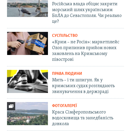
Російська влада обіцяє закрити
морський шлях українським
БпЛА до Севастополя. Чи реально
це?
СУСПІЛЬСТВО
«Крим – не Росія»: маркетплейс
Ozon припинив прийом нових
замовлень на Кримському
півострові
ПРАВА ЛЮДИНИ
Мить – і ти шпигун. Як у
кримських судах розглядають
звинувачення в держзраді
ФОТОГАЛЕРЕЇ
Краса Сімферопольського
водосховища та занедбаність
довкола