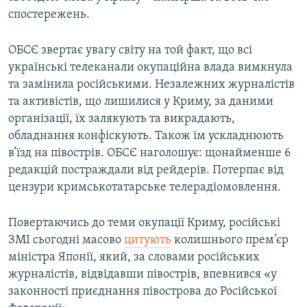
спостережень.
ОБСЄ звертає увагу світу на той факт, що всі
українські телеканали окупаційна влада вимкнула
та замінила російськими. Незалежних журналістів
та активістів, що лишилися у Криму, за даними
організації, їх залякують та викрадають,
обладнання конфіскують. Також їм ускладнюють
в’їзд на півострів. ОБСЄ наголошує: щонайменше 6
редакцій постраждали від рейдерів. Потерпає від
цензури кримськотатарське телерадіомовлення.
Повертаючись до теми окупації Криму, російські
ЗМІ сьогодні масово
цитують
колишнього прем’єр
міністра Японії, який, за словами російських
журналістів, відвідавши півострів, впевнився «у
законності приєднання півострова до Російської