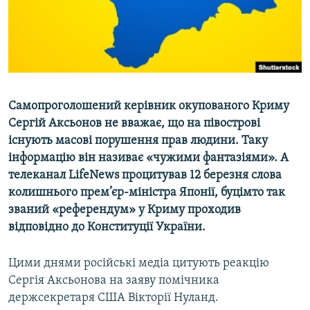
ВІДЕОУРОКИ «ELIFBE»
Русский
СВІДЧЕННЯ ОКУПАЦІЇ
Qırımtatar
УКРАЇНСЬКА ПРОБЛЕМА КРИМУ
ДОЛУЧАЙСЯ!
ІНФОГРАФІКА
Самопроголошений керівник окупованого Криму
Сергій Аксьонов не вважає, що на півострові
існують масові порушення прав людини. Таку
Усі сайти RFE/RL
інформацію він називає «чужими фантазіями». А
телеканал
LifeNews
процитував 12 березня слова
колишнього прем’єр-міністра Японії, буцімто так
званий «референдум» у Криму проходив
відповідно до Конституції України.
Цими днями російські медіа цитують реакцію
Сергія Аксьонова на заяву помічника
держсекретаря США Вікторії Нуланд.