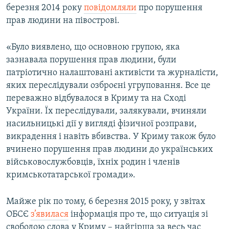
березня 2014 року
повідомляли
про порушення
прав людини на півострові.
«Було виявлено, що основною групою, яка
зазнавала порушення прав людини, були
патріотично налаштовані активісти та журналісти,
яких переслідували озброєні угруповання. Все це
переважно відбувалося в Криму та на Сході
України. Їх переслідували, залякували, вчиняли
насильницькі дії у вигляді фізичної розправи,
викрадення і навіть вбивства. У Криму також було
вчинено порушення прав людини до українських
військовослужбовців, їхніх родин і членів
кримськотатарської громади».
Майже рік по тому, 6 березня 2015 року, у звітах
ОБСЄ
з’явилася
інформація про те, що ситуація зі
свободою слова у Криму – найгірша за весь час