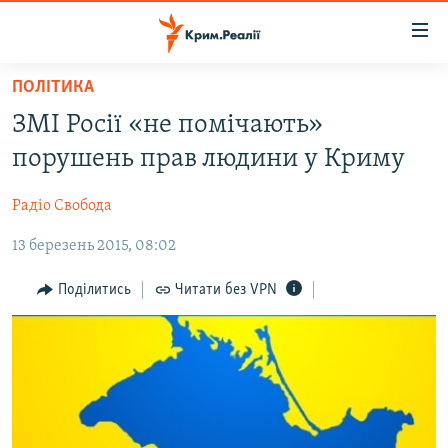
Доступність
посилання
Перейти
ПОЛІТИКА
до
НОВИНИ
ЗМІ Росії «не помічають»
основного
ВОДА.КРИМ
матеріалу
порушень прав людини у Криму
ВІДЕО ТА ФОТО
Перейти
до
Радіо Свобода
ПОЛІТИКА
основної
13 березень 2015, 08:02
БЛОГИ
навігації
Перейти
ПОГЛЯД
Поділитись
Читати без VPN
до
ІНТЕРВ'Ю
пошуку
ВСЕ ЗА ДЕНЬ
СПЕЦПРОЕКТИ
ЯК ОБІЙТИ БЛОКУВАННЯ
ДЕПОРТАЦІЯ