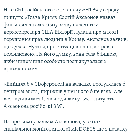
На сайті російського телеканалу «НТВ» у середу
пишуть: «Глава Криму Сергій Аксьонов назвав
фантазіями голослівну заяву помічника
держсекретаря США Вікторії Нуланд про масові
порушення прав людини в Криму. Аксьонов заявив,
що думка Нуланд про ситуацію на півострові є
помилковою. На його думку, вона була б іншою,
якби чиновниця особисто поспілкувалася з
кримчанами».
«Вийшла б у Сімферополі на вулицю, прогулялася б
центром міста, пиріжків у неї ніхто б не взяв. Але
хоч подивилася б, як люди живуть», – цитують
Аксьонова російські ЗМІ.
На противагу заявам Аксьонова, у звітах
спеціальної моніторингової місії ОБСЄ ще з початку