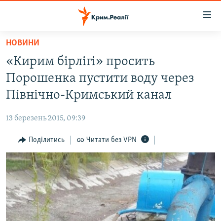
Доступність
посилання
Перейти
НОВИНИ
до
НОВИНИ
«Кирим бірлігі» просить
основного
ВОДА.КРИМ
матеріалу
Порошенка пустити воду через
ВІДЕО ТА ФОТО
Перейти
Північно-Кримський канал
до
ПОЛІТИКА
основної
13 березень 2015, 09:39
БЛОГИ
навігації
Перейти
Поділитись
Читати без VPN
ПОГЛЯД
до
ІНТЕРВ'Ю
пошуку
ВСЕ ЗА ДЕНЬ
СПЕЦПРОЕКТИ
ЯК ОБІЙТИ БЛОКУВАННЯ
ДЕПОРТАЦІЯ