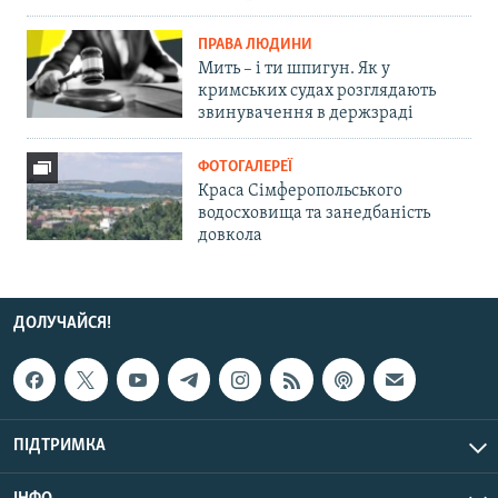
ПРАВА ЛЮДИНИ
Мить – і ти шпигун. Як у
кримських судах розглядають
звинувачення в держзраді
ФОТОГАЛЕРЕЇ
Краса Сімферопольського
водосховища та занедбаність
довкола
ДОЛУЧАЙСЯ!
ПІДТРИМКА