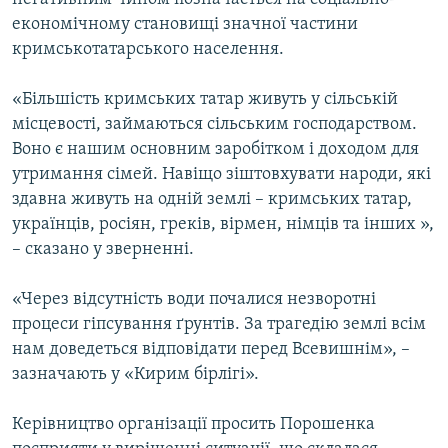
економічному становищі значної частини
кримськотатарського населення.
«Більшість кримських татар живуть у сільській
місцевості, займаються сільським господарством.
Воно є нашим основним заробітком і доходом для
утримання сімей. Навіщо зіштовхувати народи, які
здавна живуть на одній землі – кримських татар,
українців, росіян, греків, вірмен, німців та інших »,
– сказано у зверненні.
«Через відсутність води почалися незворотні
процеси гіпсування ґрунтів. За трагедію землі всім
нам доведеться відповідати перед Всевишнім», –
зазначають у «Кирим бірлігі».
Керівництво організації просить Порошенка