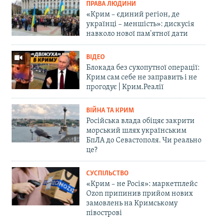
ПРАВА ЛЮДИНИ
«Крим – єдиний регіон, де
українці – меншість»: дискусія
навколо нової пам'ятної дати
ВІДЕО
Блокада без сухопутної операції:
Крим сам себе не заправить і не
прогодує | Крим.Реалії
ВІЙНА ТА КРИМ
Російська влада обіцяє закрити
морський шлях українським
БпЛА до Севастополя. Чи реально
це?
СУСПІЛЬСТВО
«Крим – не Росія»: маркетплейс
Ozon припинив прийом нових
замовлень на Кримському
півострові