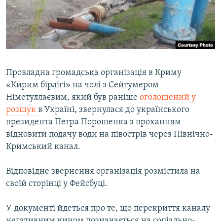
ВІДЕОУРОКИ «ELIFBE»
Русский
СВІДЧЕННЯ ОКУПАЦІЇ
Qırımtatar
УКРАЇНСЬКА ПРОБЛЕМА КРИМУ
ДОЛУЧАЙСЯ!
ІНФОГРАФІКА
Провладна громадська організація в Криму
«Кирим бірлігі» на чолі з Сейтумером
Німетуллаєвим, який був раніше
оголошений у
Усі сайти RFE/RL
розшук
в Україні, звернулася до українського
президента Петра Порошенка з проханням
відновити подачу води на півострів через Північно-
Кримський канал.
Відповідне звернення організація розмістила на
своїй сторінці у Фейсбуці.
У документі йдеться про те, що перекриття каналу
негативним чином позначається на соціально-