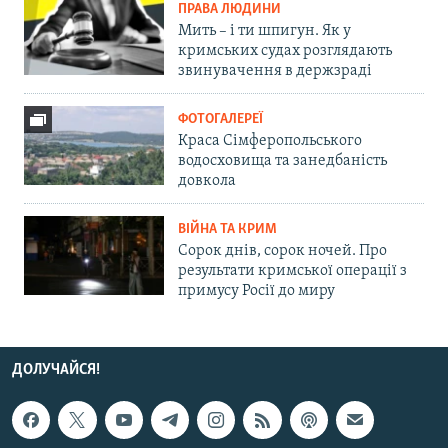
ПРАВА ЛЮДИНИ
Мить – і ти шпигун. Як у
кримських судах розглядають
звинувачення в держзраді
ФОТОГАЛЕРЕЇ
Краса Сімферопольського
водосховища та занедбаність
довкола
ВІЙНА ТА КРИМ
Сорок днів, сорок ночей. Про
результати кримської операції з
примусу Росії до миру
ДОЛУЧАЙСЯ!