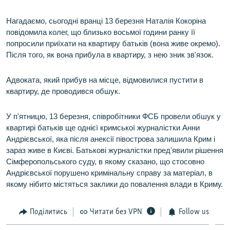
Нагадаємо, сьогодні вранці 13 березня Наталія Кокоріна
повідомила колег, що близько восьмої години ранку її
попросили приїхати на квартиру батьків (вона живе окремо).
Після того, як вона прибула в квартиру, з нею зник зв'язок.
Адвоката, який прибув на місце, відмовилися пустити в
квартиру, де проводився обшук.
У п'ятницю, 13 березня, співробітники ФСБ провели обшук у
квартирі батьків ще однієї кримської журналістки Анни
Андрієвської, яка після анексії півострова залишила Крим і
зараз живе в Києві. Батькові журналістки пред'явили рішення
Сімферопольського суду, в якому сказано, що стосовно
Андрієвської порушено кримінальну справу за матеріал, в
якому нібито містяться заклики до повалення влади в Криму.
Поділитись
Читати без VPN
Follow us