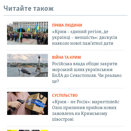
Читайте також
ПРАВА ЛЮДИНИ
«Крим – єдиний регіон, де
українці – меншість»: дискусія
навколо нової пам'ятної дати
ВІЙНА ТА КРИМ
Російська влада обіцяє закрити
морський шлях українським
БпЛА до Севастополя. Чи реально
це?
СУСПІЛЬСТВО
«Крим – не Росія»: маркетплейс
Ozon припинив прийом нових
замовлень на Кримському
півострові