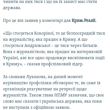
чинити на них тиск і що на їх захист має стати
ВІДЕОУРОКИ «ELIFBE»
держава.
Русский
СВІДЧЕННЯ ОКУПАЦІЇ
Qırımtatar
Про це він заявив у коментарі для
Крим.Реалії.
УКРАЇНСЬКА ПРОБЛЕМА КРИМУ
ДОЛУЧАЙСЯ!
ІНФОГРАФІКА
«Що стосується Кокоріної, то це безпосередній тиск
на журналістку, яка працює в Криму. А що
стосується Андрієвської – це тиск через батьків.
Вона є журналісткою, яка працює на материковій
Усі сайти RFE/RL
Україні, але все одно продовжує висвітлювати події
в Криму», – сказав профспілковий лідер.
За словами Луканова, на даний момент
керівництво профспілки обговорює те, як саме їх
організація реагуватиме на репресії щодо
журналістів. Також глава НПМУ зазначив, що своє
слово має сказати і українська держава, яка поки
не виступила з офіційною заявою.