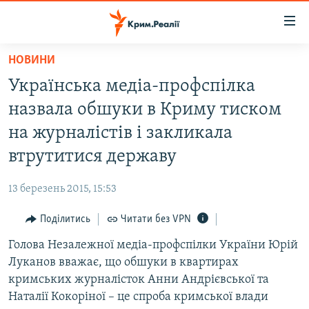
Доступність
посилання
Перейти
НОВИНИ
до
НОВИНИ
Українська медіа-профспілка
основного
ВОДА.КРИМ
матеріалу
назвала обшуки в Криму тиском
ВІДЕО ТА ФОТО
Перейти
на журналістів і закликала
до
ПОЛІТИКА
втрутитися державу
основної
БЛОГИ
навігації
13 березень 2015, 15:53
Перейти
ПОГЛЯД
до
Поділитись
Читати без VPN
ІНТЕРВ'Ю
пошуку
Голова Незалежної медіа-профспілки України Юрій
ВСЕ ЗА ДЕНЬ
Луканов вважає, що обшуки в квартирах
СПЕЦПРОЕКТИ
кримських журналісток Анни Андрієвської та
Наталії Кокоріної – це спроба кримської влади
ЯК ОБІЙТИ БЛОКУВАННЯ
ДЕПОРТАЦІЯ