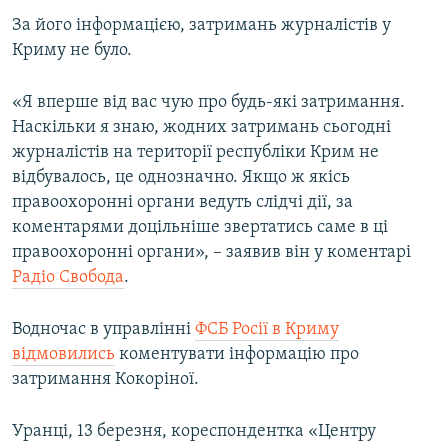
ВІДЕОУРОКИ «ELIFBE»
За його інформацією, затримань журналістів у
Русский
Криму не було.
СВІДЧЕННЯ ОКУПАЦІЇ
Qırımtatar
УКРАЇНСЬКА ПРОБЛЕМА КРИМУ
«Я вперше від вас чую про будь-які затримання.
ДОЛУЧАЙСЯ!
Наскільки я знаю, жодних затримань сьогодні
ІНФОГРАФІКА
журналістів на території республіки Крим не
відбувалось, це однозначно. Якщо ж якісь
правоохоронні органи ведуть слідчі дії, за
Усі сайти RFE/RL
коментарями доцільніше звертатись саме в ці
правоохоронні органи», – заявив він у коментарі
Радіо Свобода
.
Водночас в управлінні
ФСБ Росії в Криму
відмовились
коментувати інформацію про
затримання Кокоріної.
Уранці, 13 березня, кореспондентка «Центру