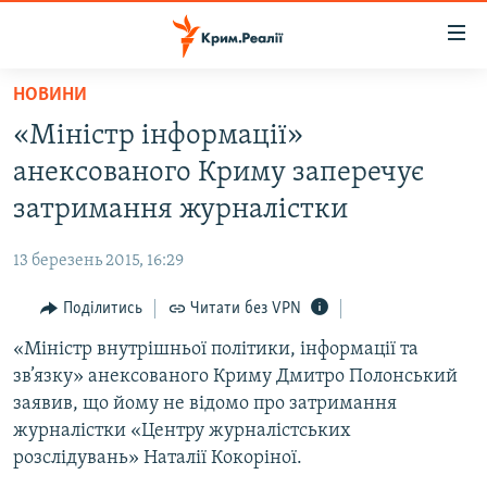
Доступність
посилання
Перейти
НОВИНИ
до
НОВИНИ
«Міністр інформації»
основного
ВОДА.КРИМ
матеріалу
анексованого Криму заперечує
ВІДЕО ТА ФОТО
Перейти
затримання журналістки
до
ПОЛІТИКА
основної
13 березень 2015, 16:29
БЛОГИ
навігації
Перейти
Поділитись
Читати без VPN
ПОГЛЯД
до
«Міністр внутрішньої політики, інформації та
ІНТЕРВ'Ю
пошуку
зв’язку» анексованого Криму Дмитро Полонський
ВСЕ ЗА ДЕНЬ
заявив, що йому не відомо про затримання
СПЕЦПРОЕКТИ
журналістки «Центру журналістських
розслідувань» Наталії Кокоріної.
ЯК ОБІЙТИ БЛОКУВАННЯ
ДЕПОРТАЦІЯ