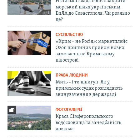
Російська влада обіцяє закрити
морський шлях українським
БпЛА до Севастополя. Чи реально
це?
СУСПІЛЬСТВО
«Крим – не Росія»: маркетплейс
Ozon припинив прийом нових
замовлень на Кримському
півострові
ПРАВА ЛЮДИНИ
Мить – і ти шпигун. Як у
кримських судах розглядають
звинувачення в держзраді
ФОТОГАЛЕРЕЇ
Краса Сімферопольського
водосховища та занедбаність
довкола